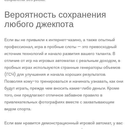
Вероятность сохранения
любого джекпота
Если вы не привыкли к интернет-казино, а также опытный
профессионал, игра в пробные слоты — это превосходный
источник технологий и начало развития вашего таланта. В
отличие от игр на игровых автоматах с реальным доходом, в
пробных играх используются странные генераторы объемов
(ГСЧ) для улучшения и начала хороших результатов.
Позволяя кому-то тренироваться и начинать узнавать, как они
будут играть, прежде чем вносить какие-либо деньги. Кроме
того, они предлагают отличное забавное правило в
привлекательных фотографиях вместе с захватывающим
видом спорта.
Если вам нравится демонстрационный игровой автомат, у вас