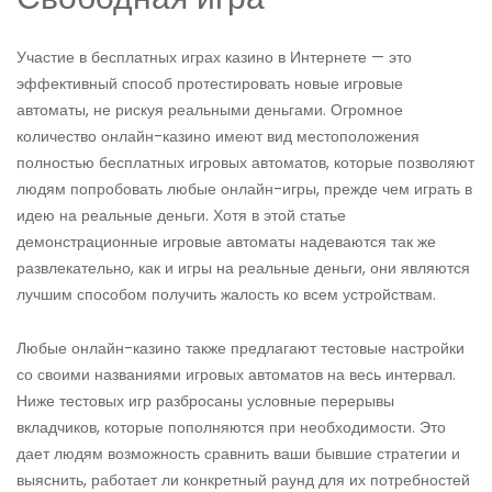
Участие в бесплатных играх казино в Интернете — это
эффективный способ протестировать новые игровые
автоматы, не рискуя реальными деньгами. Огромное
количество онлайн-казино имеют вид местоположения
полностью бесплатных игровых автоматов, которые позволяют
людям попробовать любые онлайн-игры, прежде чем играть в
идею на реальные деньги. Хотя в этой статье
демонстрационные игровые автоматы надеваются так же
развлекательно, как и игры на реальные деньги, они являются
лучшим способом получить жалость ко всем устройствам.
Любые онлайн-казино также предлагают тестовые настройки
со своими названиями игровых автоматов на весь интервал.
Ниже тестовых игр разбросаны условные перерывы
вкладчиков, которые пополняются при необходимости. Это
дает людям возможность сравнить ваши бывшие стратегии и
выяснить, работает ли конкретный раунд для их потребностей