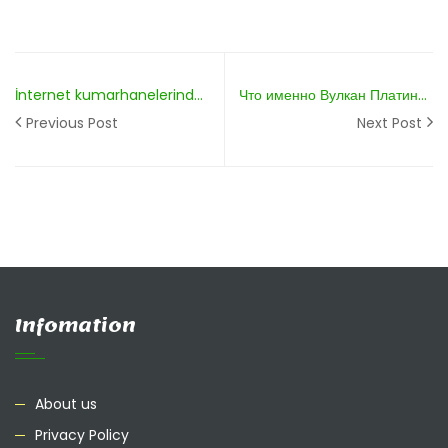
İnternet kumarhanelerinde Goof Video sweet bonanza demo free spin poker makinelerinin keyfini ücretsiz çıkarın
Что именно Вулкан Платинум онлайн в интернет-казино Онлайн Приятное Дополнительно?
Previous Post
Next Post
Infomation
About us
Privacy Policy