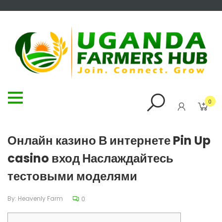
0
Онлайн казино В интернете Pin Up
casino вход Наслаждайтесь
тестовыми моделями
By:
Heavenly Farm
0