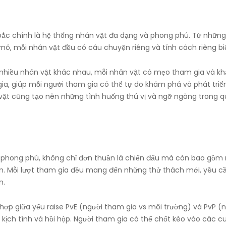
ắc chính là hệ thống nhân vật đa dạng và phong phú. Từ nhữn
, mỗi nhân vật đều có câu chuyện riêng và tính cách riêng biệ
nhiều nhân vật khác nhau, mỗi nhân vật có mẹo tham gia và kh
 gia, giúp mỗi người tham gia có thể tự do khám phá và phát tr
 vật cũng tạo nên những tình huống thú vị và ngỡ ngàng trong q
phong phú, không chỉ đơn thuần là chiến đấu mà còn bao gồm n
yên. Mỗi lượt tham gia đều mang đến những thử thách mới, yêu c
n.
 hợp giữa yếu raise PvE (người tham gia vs môi trường) và PvP (
kịch tính và hồi hộp. Người tham gia có thể chốt kèo vào các cu