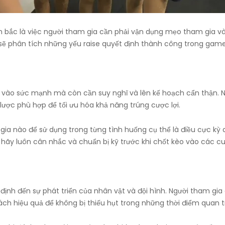
 bắc là việc người tham gia cần phải vận dụng mẹo tham gia và
sẽ phân tích những yếu raise quyết định thành công trong game
a vào sức mạnh mà còn cần suy nghĩ và lên kế hoạch cẩn thận. 
n lược phù hợp để tối ưu hóa khả năng trúng cược lợi.
gia nào để sử dụng trong từng tình huống cụ thể là điều cực kỳ 
ậy hãy luôn cân nhắc và chuẩn bị kỹ trước khi chốt kèo vào các cu
định đến sự phát triển của nhân vật và đội hình. Người tham gia
ách hiệu quả để không bị thiếu hụt trong những thời điểm quan t