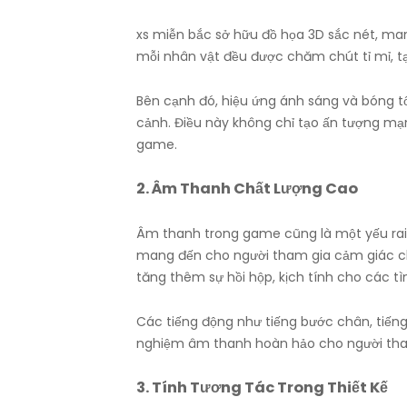
xs miễn bắc sở hữu đồ họa 3D sắc nét, ma
mỗi nhân vật đều được chăm chút tỉ mỉ, t
Bên cạnh đó, hiệu ứng ánh sáng và bóng t
cảnh. Điều này không chỉ tạo ấn tượng m
game.
2. Âm Thanh Chất Lượng Cao
Âm thanh trong game cũng là một yếu rai
mang đến cho người tham gia cảm giác ch
tăng thêm sự hồi hộp, kịch tính cho các t
Các tiếng động như tiếng bước chân, tiếng 
nghiệm âm thanh hoàn hảo cho người tha
3. Tính Tương Tác Trong Thiết Kế