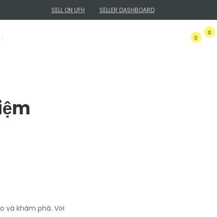
SELL ON UFH
SELLER DASHBOARD
0
0
hiệm
èo và khám phá. Với