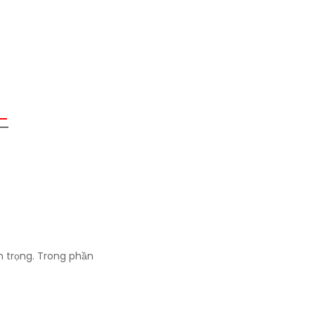
-
n trọng. Trong phần