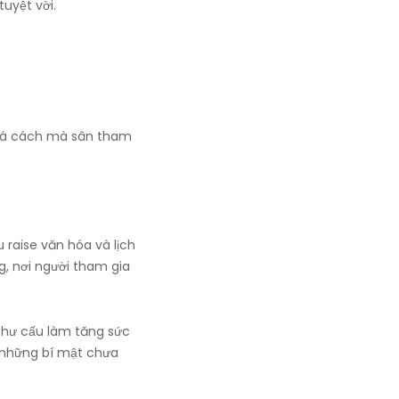
uyệt vời.
 phá cách mà sân tham
raise văn hóa và lịch
, nơi người tham gia
e hư cấu làm tăng sức
ả những bí mật chưa