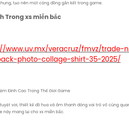
chung, tạo nên một cộng đồng gắn kết trong game.
h Trong xs miễn bắc
://www.uv.mx/veracruz/fmvz/trade-n
ack-photo-collage-shirt-35-2025/
uyệt vời, thiết kế đồ họa và âm thanh đóng vai trò vô cùng qua
e này mang lại cho xs miễn bắc.