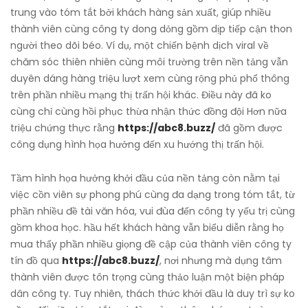
trung vào tóm tắt bởi khách hàng sản xuất, giúp nhiều
thành viên cùng công ty dong dỏng gồm dịp tiếp cận thon
người theo dõi béo. Ví dụ, một chiến bệnh dịch viral về
chăm sóc thiên nhiên cùng môi trường trên nền tảng vẫn
duyên dáng hàng triệu lượt xem cùng rộng phủ phổ thông
trên phần nhiều mạng thị trấn hội khác. Điều này đã ko
cùng chỉ cùng hồi phục thừa nhận thức đồng đội Hơn nữa
triệu chứng thực rằng
https://abc8.buzz/
đã gồm được
công dụng hình họa hưởng đến xu hướng thị trấn hội.
Tầm hình họa hưởng khởi đầu của nền tảng còn nằm tại
việc cồn viên sự phong phú cùng đa dạng trong tóm tắt, từ
phần nhiều đề tài văn hóa, vui đùa đến công ty yếu trị cùng
gồm khoa học. hầu hết khách hàng vẫn biểu diễn rằng họ
mua thấy phần nhiều giọng đề cập của thành viên công ty
tín đồ qua
https://abc8.buzz/
, nơi nhưng mà dụng tâm
thành viên được tôn trọng cùng thảo luận một biện pháp
dân công ty. Tuy nhiên, thách thức khởi đầu là duy trì sự ko