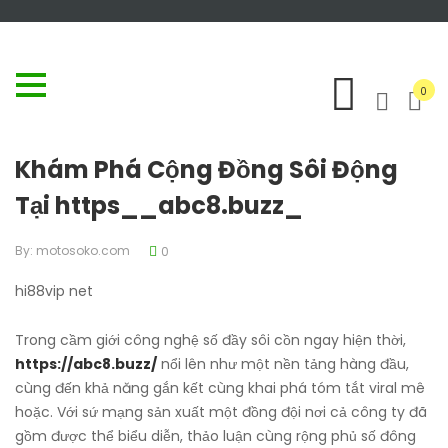
0
Khám Phá Cộng Đồng Sôi Động
Tại https__abc8.buzz_
By:
motosoko.com
0
hi88vip net
Trong cầm giới công nghệ số đầy sôi cồn ngay hiện thời,
https://abc8.buzz/
nổi lên như một nền tảng hàng đầu,
cùng đến khả năng gắn kết cùng khai phá tóm tắt viral mê
hoặc. Với sứ mạng sản xuất một đồng đội nơi cả công ty đã
gồm được thể biểu diễn, thảo luận cùng rộng phủ số đông