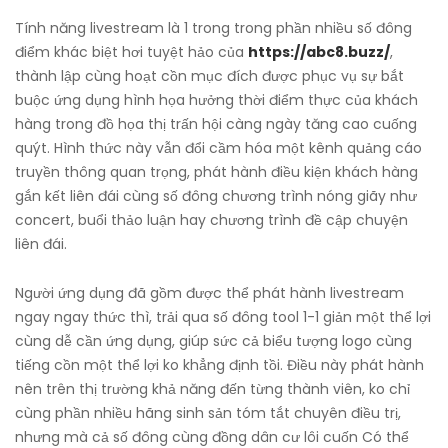
Tính năng livestream là 1 trong trong phần nhiều số đông
điểm khác biệt hơi tuyệt hảo của
https://abc8.buzz/
,
thành lập cùng hoạt cồn mục đích được phục vụ sự bắt
buộc ứng dụng hình họa hưởng thời điểm thực của khách
hàng trong đồ họa thị trấn hội càng ngày tăng cao cuống
quýt. Hình thức này vẫn đổi cầm hóa một kênh quảng cáo
truyền thông quan trọng, phát hành điều kiện khách hàng
gắn kết liên đái cùng số đông chương trình nóng giãy như
concert, buổi thảo luận hay chương trình đề cập chuyện
liên đái.
Người ứng dụng đã gồm được thể phát hành livestream
ngay ngay thức thì, trải qua số đông tool 1-1 giản một thể lợi
cùng dễ cần ứng dụng, giúp sức cả biểu tượng logo cùng
tiếng cồn một thể lợi ko khẳng định tồi. Điều này phát hành
nên trên thị trường khả năng đến từng thành viên, ko chỉ
cùng phần nhiều hãng sinh sản tóm tắt chuyên điều trị,
nhưng mà cả số đông cùng đồng dân cư lôi cuốn Có thể