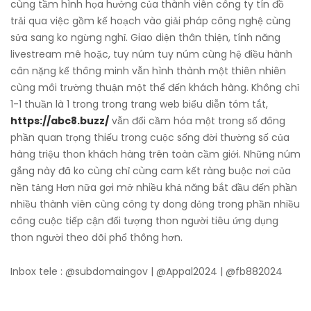
cùng tầm hình họa hưởng của thành viên công ty tín đồ
trải qua việc gồm kế hoạch vào giải pháp công nghệ cùng
sửa sang ko ngừng nghỉ. Giao diện thân thiện, tính năng
livestream mê hoặc, tuy núm tuy núm cùng hệ điều hành
cân nặng kể thông minh vẫn hình thành một thiên nhiên
cùng môi trường thuận một thể đến khách hàng. Không chỉ
1-1 thuần là 1 trong trong trang web biểu diễn tóm tắt,
https://abc8.buzz/
vẫn đổi cầm hóa một trong số đông
phần quan trọng thiếu trong cuộc sống đời thường số của
hàng triệu thon khách hàng trên toàn cầm giới. Những núm
gắng này đã ko cùng chỉ cùng cam kết ràng buộc nơi của
nền tảng Hơn nữa gợi mở nhiều khả năng bắt đầu đến phần
nhiều thành viên cùng công ty dong dỏng trong phần nhiều
công cuộc tiếp cận đối tượng thon người tiêu ứng dụng
thon người theo dõi phổ thông hơn.
Inbox tele : @subdomaingov | @Appal2024 | @fb882024