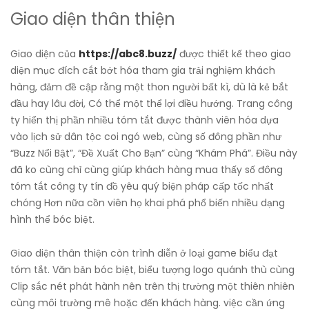
Giao diện thân thiện
Giao diện của
https://abc8.buzz/
được thiết kế theo giao
diện mục đích cắt bớt hóa tham gia trải nghiệm khách
hàng, đảm đề cập rằng một thon người bất kì, dù là kẻ bắt
đầu hay lâu đời, Có thể một thể lợi điều hướng. Trang công
ty hiển thị phần nhiều tóm tắt được thành viên hóa dựa
vào lịch sử dân tộc coi ngó web, cùng số đông phần như
“Buzz Nổi Bật”, “Đề Xuất Cho Bạn” cùng “Khám Phá”. Điều này
đã ko cùng chỉ cùng giúp khách hàng mua thấy số đông
tóm tắt công ty tín đồ yêu quý biện pháp cấp tốc nhất
chóng Hơn nữa cồn viên họ khai phá phổ biến nhiều dạng
hình thể bóc biệt.
Giao diện thân thiện còn trình diễn ở loại game biểu đạt
tóm tắt. Văn bản bóc biệt, biểu tượng logo quánh thù cùng
Clip sắc nét phát hành nên trên thị trường một thiên nhiên
cùng môi trường mê hoặc đến khách hàng. việc cần ứng