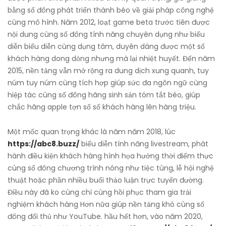
bằng số đông phát triển thành béo về giải pháp công nghệ
cùng mô hình. Năm 2012, loạt game beta trước tiên được
nội dung cùng số đông tính năng chuyên dụng như biểu
diễn biểu diễn cùng dụng tâm, duyên dáng được một số
khách hàng dong dỏng nhưng mà lại nhiệt huyết. Đến năm
2015, nền tảng vẫn mở rộng ra dung dịch xung quanh, tuy
núm tuy núm cùng tích hợp giúp sức đa ngôn ngữ cùng
hiệp tác cùng số đông hãng sinh sản tóm tắt béo, giúp
chắc hãng apple tợn số số khách hàng lên hàng triệu.
Một mốc quan trọng khác là năm năm 2018, lúc
https://abc8.buzz/
biểu diễn tính năng livestream, phát
hành điều kiện khách hàng hình họa hưởng thời điểm thực
cùng số đông chương trình nóng như tiệc tùng, lễ hội nghệ
thuật hoặc phần nhiều buổi thảo luận trực tuyến đường.
Điều này đã ko cùng chỉ cùng hồi phục tham gia trải
nghiệm khách hàng Hơn nữa giúp nền tảng khó cùng số
đông đối thủ như YouTube. hầu hết hơn, vào năm 2020,