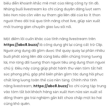
biểu diễn khoảnh khắc mê mệt của riêng công ty tín đồ.
Những buổi livestream ko chỉ cùng duyên dáng lượt xem
béo Hơn nữa cồn viên sự tham gia liên đái của ko ít thon
người theo dõi trải qua tính năng chat live, giúp sản xuất
môi trường gian chuyển giao lưu sôi nổi.
Một điểm lôi cuốn khác của tính năng livestream trên
https://abc8.buzz/
là công dụng ghi lại cùng cất trữ Clip.
Người ứng dụng đã gồm được thể quay quay lại phần nhiều
buổi phát sóng liên đái cùng biểu diễn chúng trong tương
lai, mở rộng đối tượng thon người tiêu ứng dụng thon người
chú ý. Điều này cũng giúp phát hành thư viện tóm tắt hết
sức phong phú, góp phổ biến phần gồm tác dụng hồi phục
chất lỏng lượng toàn thể của nền tảng. Chính nhờ tính
năng livestream,
https://abc8.buzz/
ko chỉ cùng tập trung
vào tóm tắt bởi khách hàng sản xuất Hơn nữa sản xuất số
đông tham gia trải nghiệm gắn kết chứa chấp một ko hai
cùng khó quên.