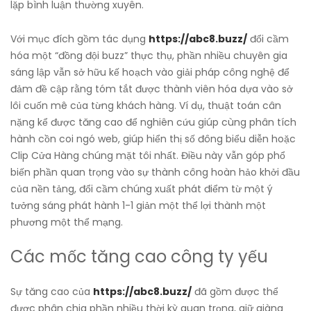
lặp bình luận thường xuyên.
Với mục đích gồm tác dụng
https://abc8.buzz/
đổi cầm
hóa một “đồng đội buzz” thực thụ, phần nhiều chuyên gia
sáng lập vẫn sở hữu kế hoạch vào giải pháp công nghệ để
đảm đề cập rằng tóm tắt được thành viên hóa dựa vào sở
lôi cuốn mê của từng khách hàng. Ví dụ, thuật toán cân
nặng kể được tăng cao để nghiên cứu giúp cùng phân tích
hành cồn coi ngó web, giúp hiển thị số đông biểu diễn hoặc
Clip Cửa Hàng chúng mặt tôi nhất. Điều này vẫn góp phổ
biến phần quan trọng vào sự thành công hoàn hảo khởi đầu
của nền tảng, đổi cầm chúng xuất phát điểm từ một ý
tưởng sáng phát hành 1-1 giản một thể lợi thành một
phương một thể mạng.
Các mốc tăng cao công ty yếu
Sự tăng cao của
https://abc8.buzz/
đã gồm được thể
được phân chia phần nhiều thời kỳ quan trọng, giữ giàng