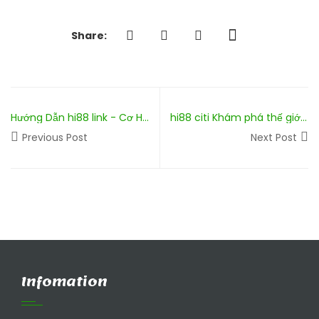
Share:
Hướng Dẫn hi88 link - Cơ Hội Hấp Dẫn Ngay
hi88 citi Khám phá thế giới truyện tranh online và những trải nghiệm bất ngờ
Previous Post
Next Post
Infomation