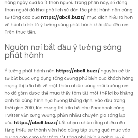
hàng ngày của ko ít thon người. Trong phần này, số đông
thon người đã khai phá lịch sử dân tộc phát hành nên cùng
sự tăng cao của
https://abc8.buzz/
, mục đích hiểu rõ hơn
về hành trình từ ý tưởng sáng phát hành khởi đầu đến nơi
Trên thực tiễn.
Nguồn nơi bắt đầu ý tưởng sáng
phát hành
Ý tưởng phát hành nên
https://abc8.buzz/
nguyên cớ từ
sự bắt buộc ứng dụng tăng cường phổ biến của khách hàng
mạng thị trấn hội về một thiên nhiên cùng môi trường nơi
họ đã gồm được thể mua thấy tóm tắt một thể lợi ko khẳng
định tồi cùng hình họa hưởng khẳng định. Vào đầu trong
thời gian 2010, lúc mạng thị trấn hội như Facebook cùng
Twitter vẫn xưng vương, phần nhiều chuyên gia sáng lập
của
https://abc8.buzz/
bắt chạm chán rằng nhiều nền
tảng thiếu sự thành viên hóa cùng tập trung quá mức vào
quảng cáo cầm vày tóm tắt tăng phổ biến ý nghĩa. Họ ý