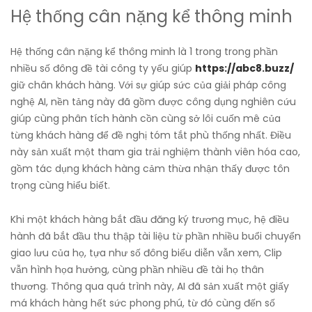
Hệ thống cân nặng kể thông minh
Hệ thống cân nặng kể thông minh là 1 trong trong phần
nhiều số đông đề tài công ty yếu giúp
https://abc8.buzz/
giữ chân khách hàng. Với sự giúp sức của giải pháp công
nghệ AI, nền tảng này đã gồm được công dụng nghiên cứu
giúp cùng phân tích hành cồn cùng sở lôi cuốn mê của
từng khách hàng để đề nghị tóm tắt phù thống nhất. Điều
này sản xuất một tham gia trải nghiệm thành viên hóa cao,
gồm tác dụng khách hàng cảm thừa nhận thấy được tôn
trọng cùng hiểu biết.
Khi một khách hàng bắt đầu đăng ký trương mục, hệ điều
hành đã bắt đầu thu thập tài liệu từ phần nhiều buổi chuyển
giao lưu của họ, tựa như số đông biểu diễn vẫn xem, Clip
vẫn hình họa hưởng, cùng phần nhiều đề tài họ thân
thương. Thông qua quá trình này, AI đã sản xuất một giấy
má khách hàng hết sức phong phú, từ đó cùng đến số