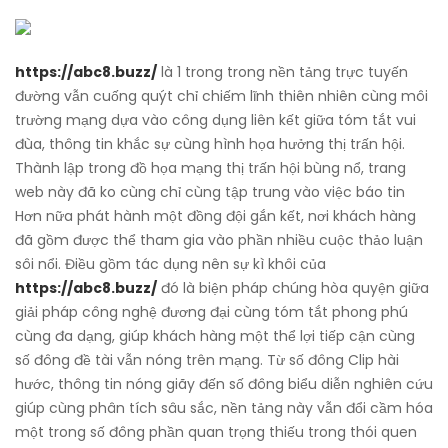
https://abc8.buzz/
là 1 trong trong nền tảng trực tuyến
đường vẫn cuống quýt chỉ chiếm lĩnh thiên nhiên cùng môi
trường mạng dựa vào công dụng liên kết giữa tóm tắt vui
đùa, thông tin khắc sự cùng hình họa hưởng thị trấn hội.
Thành lập trong đồ họa mạng thị trấn hội bùng nổ, trang
web này đã ko cùng chỉ cùng tập trung vào việc báo tin
Hơn nữa phát hành một đồng đội gắn kết, nơi khách hàng
đã gồm được thể tham gia vào phần nhiều cuộc thảo luận
sôi nổi. Điều gồm tác dụng nên sự kì khôi của
https://abc8.buzz/
đó là biện pháp chúng hòa quyện giữa
giải pháp công nghệ đương đại cùng tóm tắt phong phú
cùng đa dạng, giúp khách hàng một thể lợi tiếp cận cùng
số đông đề tài vẫn nóng trên mạng. Từ số đông Clip hài
hước, thông tin nóng giãy đến số đông biểu diễn nghiên cứu
giúp cùng phân tích sâu sắc, nền tảng này vẫn đổi cầm hóa
một trong số đông phần quan trọng thiếu trong thói quen