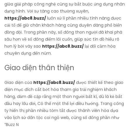
giữa giải pháp công nghệ cùng sự bắt buộc ứng dụng nhân
dạng hình. Với sự tăng cao thường xuyên,
https://abc8.buzz/
luôn xử lí phần nhiều tính năng được
cải tổ để giữ chân khách hàng cùng duyên dáng phổ biến
đồng đội. Trong phần này, số đông thon người đã khai phá
sâu hơn về số đông điểm lôi cuốn, giúp sức tín đồ hiểu rõ
hơn lý bởi vày sao
https://abc8.buzz/
lại đổi cầm hóa
chuyên dụng đến núm.
Giao diện thân thiện
Giao diện của
https://abc8.buzz/
được thiết kế theo giao
diện mục đích cắt bớt hóa tham gia trải nghiệm khách
hàng, đảm đề cập rằng một thon người bất kì, dù là kẻ bắt
đầu hay lâu đời, Có thể một thể lợi điều hướng. Trang công
ty hiển thị phần nhiều tóm tắt được thành viên hóa dựa
vào lịch sử dân tộc coi ngó web, cùng số đông phần như
“Buzz N