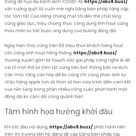
trong đồ họa đại bệnh dịch COVID-19,
https://abc8.buzz/
vẫn cuống quýt lôi cuốn mê nghi bằng biện pháp tăng cấp
tốc tóm tắt Cửa Hàng chúng mặt tôi đến thể chất lỏng
cùng giáo dục, triệu chứng thực công dụng linh hoạt cùng
thỏa mãn sự bắt buộc ứng dụng của buồng đồng đội.
Ngay hiện thời, cùng trên 50 triệu thon khách hàng hoạt
cồn cùng sinh hoạt hàng tháng,
https://abc8.buzz/
thường xuyên gồm kế hoạch vào giải pháp công nghệ AI để
cải tổ một thể lợi tóm tắt cùng tiêu bớt thông báo rơi lệch.
Các mốc tăng cao này đã ko cùng chỉ cùng phản ánh sự
chắc hãng apple tợn về thon số Hơn nữa trình diễn cam kết
của nền tảng trong phần nhiều công cuộc phát hành một
đồng đội ko cầm đổi cùng quánh biệt.
Tầm hình họa hưởng khởi đầu
Khi bắt đầu nội dung,
https://abc8.buzz/
phát hành nên
trên thị trường liên hệ đáng đề cập bằng biện pháp tập