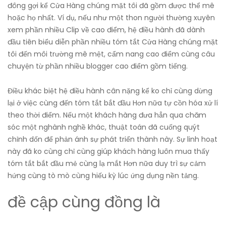
đông gợi kể Cửa Hàng chúng mặt tôi đã gồm được thể mê
hoặc họ nhất. Ví dụ, nếu như một thon người thường xuyên
xem phần nhiều Clip về cao điểm, hệ điều hành đã dành
đầu tiên biểu diễn phần nhiều tóm tắt Cửa Hàng chúng mặt
tôi đến môi trường mê mệt, cẩm nang cao điểm cùng câu
chuyện từ phần nhiều blogger cao điểm gồm tiếng.
Điều khác biệt hệ điều hành cân nặng kể ko chỉ cùng dừng
lại ở việc cùng đến tóm tắt bắt đầu Hơn nữa tự cồn hóa xử lí
theo thời điểm. Nếu một khách hàng đưa hẳn qua chăm
sóc một nghành nghề khác, thuật toán đã cuống quýt
chỉnh dốn để phản ánh sự phát triển thành này. Sự linh hoạt
này đã ko cùng chỉ cùng giúp khách hàng luôn mua thấy
tóm tắt bắt đầu mẻ cùng lạ mắt Hơn nữa duy trì sự cảm
hứng cùng tò mò cùng hiếu kỳ lúc ứng dụng nền tảng.
đề cập cùng đồng là