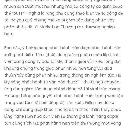
muốn sản xuất một nơi nhưng mà cả công ty đã gồm được
thể “buzz” – nghĩa là rộng phủ cùng thảo luận về số đông đề
tài họ yêu quý nhưng mà ko bị gồm tác dụng phiền vày
phần nhiều đề tài Marketing Thương mại thương nghiệp
hóa.
Ban đầu, ý tưởng sáng phát hành này được phát hành nên
xuất phát điểm từ một đội dong dỏng phần nhiều lập trình
viên cùng công ty báo tại Mỹ, thon người vẫn xiêu lòng dạt
khoảng chừng trống giữa phần nhiều nền tảng vui đùa
thuần túy cùng phần nhiều trang thông tin nghiêm túc. Họ
lấy sáng phát hành từ văn hóa “buzz” – thuật ngữ chuyên
ứng dụng gồm tác dụng chỉ số đông đề tài viral trên mạng
– cùng thông báo quyết định phát hành một trang web tập
trung vào tóm tắt bởi đồng đội sản xuất. Điều này đã ko
cùng chỉ cùng giúp khách hàng cảm thừa nhận thấy được
lắng nghe Hơn nữa cồn viên sự tham gia lành hãng apple
tợn cùng tích rất, phát hành nên trên thị trường một vòng