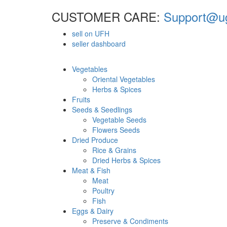
CUSTOMER CARE:
Support@ug
sell on UFH
seller dashboard
Vegetables
Oriental Vegetables
Herbs & Spices
Fruits
Seeds & Seedlings
Vegetable Seeds
Flowers Seeds
Dried Produce
Rice & Grains
Dried Herbs & Spices
Meat & Fish
Meat
Poultry
Fish
Eggs & Dairy
Preserve & Condiments