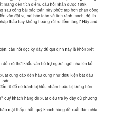
ất mang đến tích điểm. câu hỏi nhấn được 169k
ằng sau công bài bác toán này phức tạp hơn phần đông
n vẫn đặt vụ bài bác toán về tính rành mạch, độ tin
 pháp thấp hay khủng hoảng rủi ro tiềm tàng? Hãy and
iện. câu hỏi đọc kỹ đầy đủ qui định này là khôn xiết
 đến rõ thời khắc vẫn hỗ trợ người ngôi nhà lên kế
 xuất cung cấp đến hầu cũng như điều kiện bắt đầu
 toán.
đến rõ để né tránh bị hiểu nhầm hoặc bị lường hòn
ng? quý khách hàng đề xuất điều tra kỹ đầy đủ phương
h bảo mật thấp nhất. quý khách hàng đề xuất đảm chia