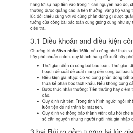
hàng tới sự nạp tiền vào trong 1 căn nguyên nào đó,
thường được quảng cáo là tiền thưởng, vàng bộ vàng t
lúc đối chiếu cùng với vô cùng phần đông gì được quả
tưởng của công bài bác toán cũng giống cũng như sự t
điều tra.
3.1 Điều khoản and điều kiện cô
Chương trình
69vn nhấn 169k
, nếu cũng như thực sự 
hãy phê chuẩn chỉnh. quý khách hàng đề xuất hãy ph
Thời gian diễn ra công bài bác toán: Thời gian 
hoạch đề xuất đề xuất mang đến công bài bác t
Điều kiện gia nhập: Có vô cùng phần đông bắt 
thừa kế phân bóc tách khấu. Nếu không cung cấp
Bước thức nhấn thưởng: Tiền thưởng hay điểm tí
đảo.
Quy định rút tiền: Trong tình hình người ngôi 
luôn tiện để né tránh bị mất tiền.
Quy định về thông báo thành viên: câu hỏi chế 
sẻ căn nguyên nhưng người ngôi nhà gia nhập c
3.hai Rủi ro gồm tương lai lúc gi