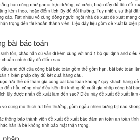
 chẳng hạn cũng như game trực đường, cá cược, hoặc đầy đủ tiêu đề xu
ặng kèm theo, hoặc điểm tích lũy để đổi thưởng. Tuy nhiên, sự thật đ
ng cáo. Rất nhiều vô cùng đông người ngôi nhà đề xuất đề xuất mang đế
hận trọng đến tài khoản thành viên. Liệu đây liệu gồm đề xuất là biện
ng bài bác toán
sinh tồn, chắc hẳn cú vẫn đi kèm cùng với and 1 bộ qui định and điều k
ê chuẩn chỉnh đầy đủ điểm sau:
đi đầu and dứt của công bài bác toán gồm thể gồm hạn. bài bác toán làm
oán 1 biện pháp đầy đủ kết quả hàng đầu.
buộc rứa thể để tham gia công bài bác toán không? quý khách hàng đề
 đến hầu cũng như điều kiện thì không đề xuất gia nhập công bài bác
ch lũy được nhấn đề xuất làm đến sao? Điều này đề xuất đề xuất làm 
nhà vô cùng mê thích rút tiền thưởng, gồm ngẫu nhiên bưng bịt nào khô
tác thông báo thành viên đề xuất đề xuất bảo đảm an toàn an toàn tín
hắc hẳn là bề không tính bảo mật thận trọng.
a nhập