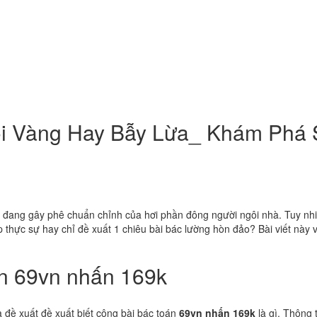
ội Vàng Hay Bẫy Lừa_ Khám Phá 
đang gây phê chuẩn chỉnh của hơi phần đông người ngôi nhà. Tuy nhi
áp thực sự hay chỉ đề xuất 1 chiêu bài bác lường hòn đảo? Bài viết này
án 69vn nhấn 169k
à đề xuất đề xuất biết công bài bác toán
69vn nhấn 169k
là gì. Thông