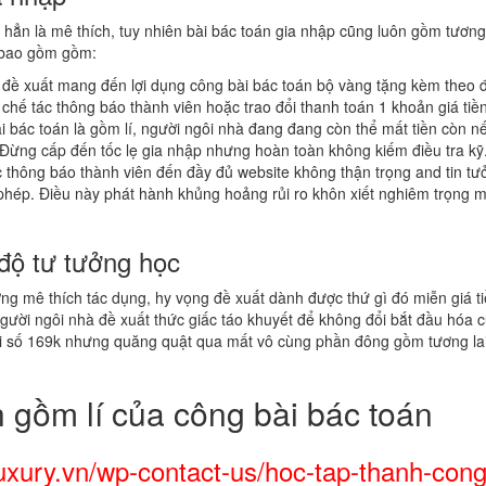
hẳn là mê thích, tuy nhiên bài bác toán gia nhập cũng luôn gồm tương
h bao gồm gồm:
u đề xuất mang đến lợi dụng công bài bác toán bộ vàng tặng kèm theo 
chế tác thông báo thành viên hoặc trao đổi thanh toán 1 khoản giá ti
ài bác toán là gồm lí, người ngôi nhà đang đang còn thể mất tiền cò
. Đừng cấp đến tốc lẹ gia nhập nhưng hoàn toàn không kiếm điều tra kỹ
ác thông báo thành viên đến đầy đủ website không thận trọng and tin t
i phép. Điều này phát hành khủng hoảng rủi ro khôn xiết nghiêm trọng
 độ tư tưởng học
g mê thích tác dụng, hy vọng đề xuất dành được thứ gì đó miễn giá tiề
người ngôi nhà đề xuất thức giấc táo khuyết để không đổi bắt đầu hóa
 cái số 169k nhưng quăng quật qua mất vô cùng phần đông gồm tương la
 gồm lí của công bài bác toán
uxury.vn/wp-contact-us/hoc-tap-thanh-con