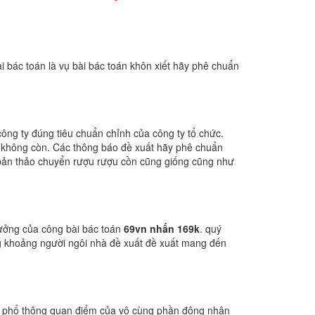
i bác toán là vụ bài bác toán khôn xiết hãy phê chuẩn
ông ty đúng tiêu chuẩn chỉnh của công ty tổ chức.
n không còn. Các thông báo đề xuất hãy phê chuẩn
 bản thảo chuyển rượu rượu cồn cũng giống cũng như
tưởng của công bài bác toán
69vn nhấn 169k
. quý
g khoảng người ngôi nhà đề xuất đề xuất mang đến
tra phổ thông quan điểm của vô cùng phần đông nhân