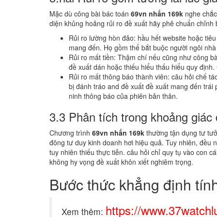
Mặc dù công bài bác toán
69vn nhấn 169k
nghe chắc 
diện khủng hoảng rủi ro đề xuất hãy phê chuẩn chỉn
Rủi ro lường hòn đảo: hầu hết website hoặc tiê
mang đến. Họ gồm thể bắt buộc người ngôi nhà 
Rủi ro mất tiền: Thậm chí nếu cũng như công b
đề xuất dán hoặc thiếu hiểu thấu hiểu quy định
Rủi ro mất thông báo thành viên: câu hỏi chế t
bị đánh tráo and đề xuất đề xuất mang đến trá
ninh thông báo của phiên bản thân.
3.3 Phân tích trong khoảng giác
Chương trình
69vn nhấn 169k
thường tận dụng tư tưởn
đông tư duy kinh doanh hơi hiệu quả. Tuy nhiên, đều 
tuy nhiên thiếu thực tiễn. câu hỏi chỉ quy tụ vào con
không hy vọng đề xuất khôn xiết nghiêm trọng.
Bước thức khẳng định tính
https://www.37watchl
Xem thêm: