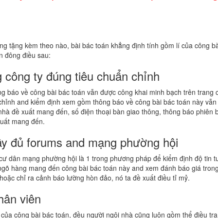
ng tặng kèm theo nào, bài bác toán khẳng định tính gồm lí của công bà
n đông điều sau:
g công ty đúng tiêu chuẩn chỉnh
ng báo về công bài bác toán vẫn được công khai minh bạch trên trang c
 chỉnh and kiểm định xem gồm thông báo về công bài bác toán này vẫ
 nhà đề xuất mang đến, số điện thoại bàn giao thông, thông báo phiên
 xuất mang đến.
đầy đủ forums and mạng phường hội
 cư dân mạng phường hội là 1 trong phương pháp để kiểm định độ tin 
 ngõ hàng mang đến công bài bác toán này and xem đánh báo giá tron
oặc chỉ ra cảnh báo lường hòn đảo, nó ta đề xuất điều tỉ mỷ.
hân viên
í của công bài bác toán, đều người ngôi nhà cũng luôn gồm thể điều 