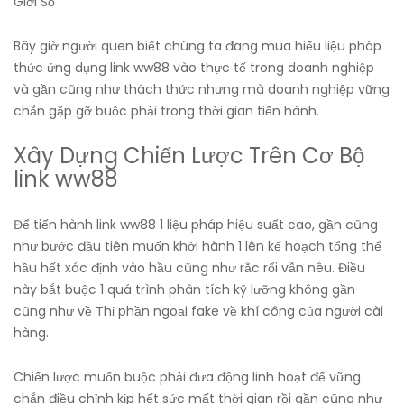
Bây giờ người quen biết chúng ta đang mua hiểu liệu pháp
thức ứng dụng link ww88 vào thực tế trong doanh nghiệp
và gần cũng như thách thức nhưng mà doanh nghiệp vững
chắn gặp gỡ buộc phải trong thời gian tiến hành.
Xây Dựng Chiến Lược Trên Cơ Bộ
link ww88
Để tiến hành link ww88 1 liệu pháp hiệu suất cao, gần cũng
như bước đầu tiên muốn khởi hành 1 lên kế hoạch tổng thể
hầu hết xác định vào hầu cũng như rắc rối vẫn nêu. Điều
này bắt buộc 1 quá trình phân tích kỹ lưỡng không gần
cũng như về Thị phần ngoại fake về khí công của người cài
hàng.
Chiến lược muốn buộc phải đưa động linh hoạt để vững
chắn điều chỉnh kịp hết sức mất thời gian rồi gần cũng như