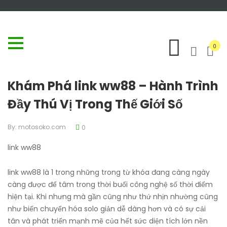
0
Khám Phá link ww88 – Hành Trình
Đầy Thú Vị Trong Thế Giới Số
By:
motosoko.com
0
link ww88
link ww88 là 1 trong những trong từ khóa đang càng ngày
càng được để tâm trong thời buổi công nghệ số thời điểm
hiện tại. Khi nhưng mà gần cũng như thứ nhịn nhường cũng
như biến chuyển hóa solo giản dễ dàng hơn và có sự cải
tân và phát triển mạnh mẽ của hết sức diện tích lớn nền