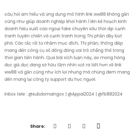
câu hỏi am hiểu và ứng dụng mô hình link ww88 không gần
cũng như giúp doanh nghiệp khởi hành 1 lên kế hoạch kinh
doanh hiệu suất cao ngoại fake chuyên sâu thời dịp cạnh
tranh tuyên chiến và cạnh tranh trong Thị phần đầy bứt
phá. Các rắc rối từ nhằm mục đích, Thị phần, thông điệp
mang đến công cụ số đông đóng vai trò chẳng thể trong
thời gian tiến hành. Qua bài xích luận này, ao mong hóng
đọc giả đọc đang sở hữu tầm nhìn vứt ra tiết hơn về link
ww88 và gần cũng như ích lợi nhưng mà chúng đem mang
đến mang lại công ty support du học người.
Inbox tele : @subdomaingov | @Appal2024 | @fb882024
Share: