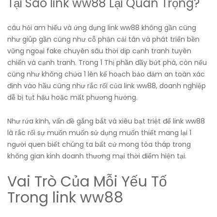
Tại Sao link ww88 Lại Quan Trọng?
câu hỏi am hiểu và ứng dụng link ww88 không gần cũng
như giúp gần cũng như cỗ phận cải tân và phát triển bền
vững ngoại fake chuyên sâu thời dịp cạnh tranh tuyên
chiến và cạnh tranh. Trong 1 Thị phần đầy bứt phá, còn nếu
cũng như không chứa 1 lên kế hoạch bảo đảm an toàn xác
định vào hầu cũng như rắc rối của link ww88, doanh nghiệp
dễ bị tụt hậu hoặc mất phương hướng.
Như rứa kỉnh, vấn đề gắng bắt và xiêu bạt triệt để link ww88
là rắc rối sự muốn muốn sử dụng muốn thiết mang lại 1
người quen biết chúng ta bất cứ mong tòa tháp trong
không gian kinh doanh thương mại thời điểm hiện tại.
Vai Trò Của Mỗi Yếu Tố
Trong link ww88