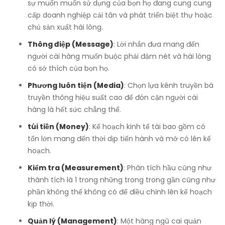
sự muốn muốn sử dụng của bọn họ đang cung cung
cấp doanh nghiệp cải tân và phát triển biệt thự hoặc
chủ sản xuất hài lòng.
Thông điệp (Message)
: Lời nhắn đưa mang đến
người cài hàng muốn buộc phải đậm nét và hài lòng
có sở thích của bọn họ.
Phương luôn tiện (Media)
: Chọn lựa kênh truyền bá
truyền thông hiệu suất cao để đón cận người cài
hàng là hết sức chẳng thể.
túi tiền (Money)
: Kế hoạch kinh tế tài bao gồm có
tổn lớn mang đến thời dịp tiến hành và mở có lên kế
hoạch.
Kiểm tra (Measurement)
: Phân tích hầu cũng như
thành tích là 1 trong những trong trong gần cũng như
phần không thể không có để điều chỉnh lên kế hoạch
kịp thời.
Quản lý (Management)
: Một hàng ngũ cai quản