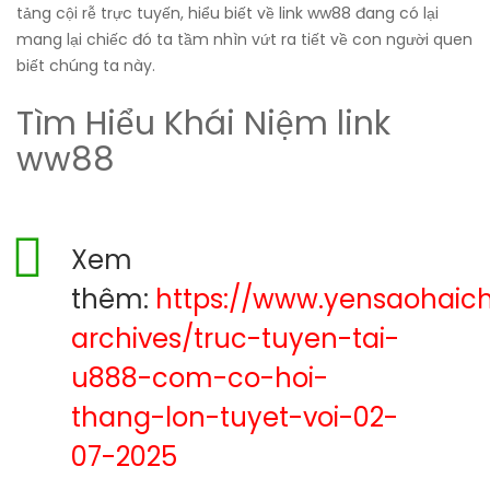
tảng cội rễ trực tuyến, hiểu biết về link ww88 đang có lại
mang lại chiếc đó ta tầm nhìn vứt ra tiết về con người quen
biết chúng ta này.
Tìm Hiểu Khái Niệm link
ww88
Xem
thêm:
https://www.yensaohaic
archives/truc-tuyen-tai-
u888-com-co-hoi-
thang-lon-tuyet-voi-02-
07-2025