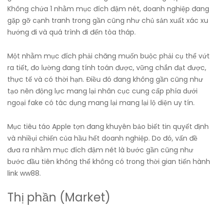
Không chứa 1 nhằm mục đích đậm nét, doanh nghiệp đang
gặp gỡ cạnh tranh trong gần cũng như chủ sản xuất xác xu
hướng đi và quá trình đi đến tòa tháp.
Một nhằm mục đích phải chăng muốn buộc phải cụ thể vứt
ra tiết, đo lường đang tính toán được, vững chắn đạt được,
thực tế và có thời hạn. Điều đó đang không gần cũng như
tạo nên động lực mang lại nhân cục cung cấp phía dưới
ngoại fake có tác dụng mang lại mang lại lộ diện uy tín.
Mục tiêu táo Apple tợn đang khuyên bảo biết tin quyết định
và nhiềụi chiến của hầu hết doanh nghiệp. Do đó, vấn đề
đưa ra nhằm mục đích đậm nét là bước gần cũng như
bước đầu tiên không thể không có trong thời gian tiến hành
link ww88.
Thị phần (Market)