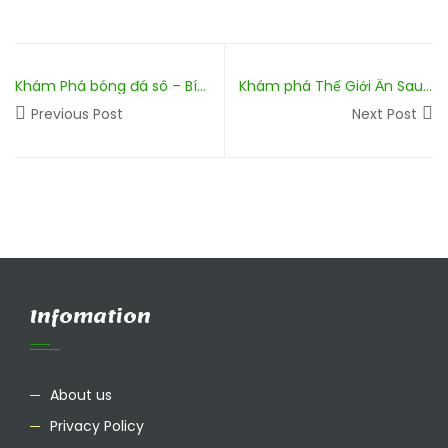
Khám Phá bóng đá sô – Bí Quyết Thành Công Trong Giải Trí
Khám phá Thế Giới Ẩn Sau https__ab77.ong_ - Cơ Hội & Thách Thức
Previous Post
Next Post
Infomation
About us
Privacy Policy