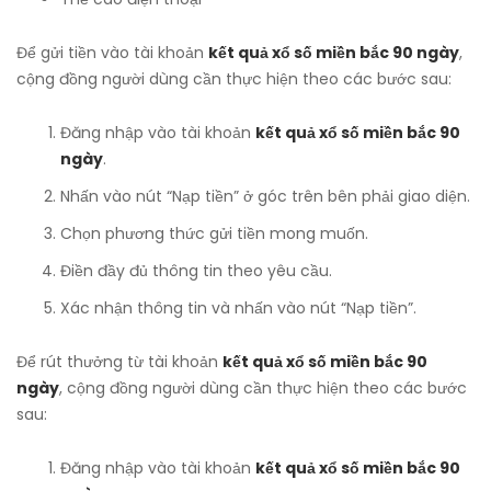
Để gửi tiền vào tài khoản
kết quả xổ số miền bắc 90 ngày
,
cộng đồng người dùng cần thực hiện theo các bước sau:
Đăng nhập vào tài khoản
kết quả xổ số miền bắc 90
ngày
.
Nhấn vào nút “Nạp tiền” ở góc trên bên phải giao diện.
Chọn phương thức gửi tiền mong muốn.
Điền đầy đủ thông tin theo yêu cầu.
Xác nhận thông tin và nhấn vào nút “Nạp tiền”.
Để rút thưởng từ tài khoản
kết quả xổ số miền bắc 90
ngày
, cộng đồng người dùng cần thực hiện theo các bước
sau:
Đăng nhập vào tài khoản
kết quả xổ số miền bắc 90