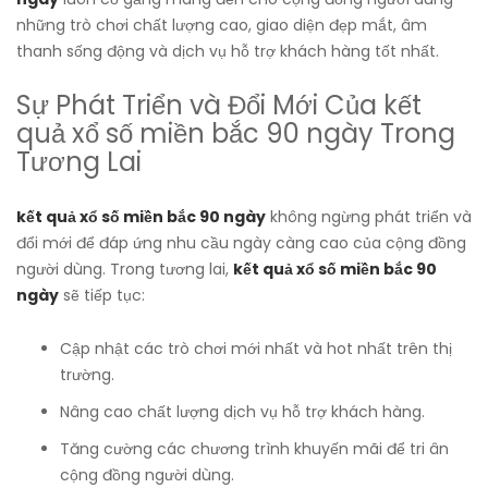
những trò chơi chất lượng cao, giao diện đẹp mắt, âm
thanh sống động và dịch vụ hỗ trợ khách hàng tốt nhất.
Sự Phát Triển và Đổi Mới Của kết
quả xổ số miền bắc 90 ngày Trong
Tương Lai
kết quả xổ số miền bắc 90 ngày
không ngừng phát triển và
đổi mới để đáp ứng nhu cầu ngày càng cao của cộng đồng
người dùng. Trong tương lai,
kết quả xổ số miền bắc 90
ngày
sẽ tiếp tục:
Cập nhật các trò chơi mới nhất và hot nhất trên thị
trường.
Nâng cao chất lượng dịch vụ hỗ trợ khách hàng.
Tăng cường các chương trình khuyến mãi để tri ân
cộng đồng người dùng.