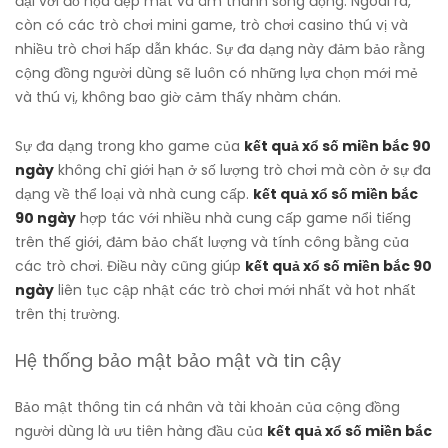
đại với đồ họa đẹp mắt và âm thanh sống động. Ngoài ra,
còn có các trò chơi mini game, trò chơi casino thú vị và
nhiều trò chơi hấp dẫn khác. Sự đa dạng này đảm bảo rằng
cộng đồng người dùng sẽ luôn có những lựa chọn mới mẻ
và thú vị, không bao giờ cảm thấy nhàm chán.
Sự đa dạng trong kho game của
kết quả xổ số miền bắc 90
ngày
không chỉ giới hạn ở số lượng trò chơi mà còn ở sự đa
dạng về thể loại và nhà cung cấp.
kết quả xổ số miền bắc
90 ngày
hợp tác với nhiều nhà cung cấp game nổi tiếng
trên thế giới, đảm bảo chất lượng và tính công bằng của
các trò chơi. Điều này cũng giúp
kết quả xổ số miền bắc 90
ngày
liên tục cập nhật các trò chơi mới nhất và hot nhất
trên thị trường.
Hệ thống bảo mật bảo mật và tin cậy
Bảo mật thông tin cá nhân và tài khoản của cộng đồng
người dùng là ưu tiên hàng đầu của
kết quả xổ số miền bắc