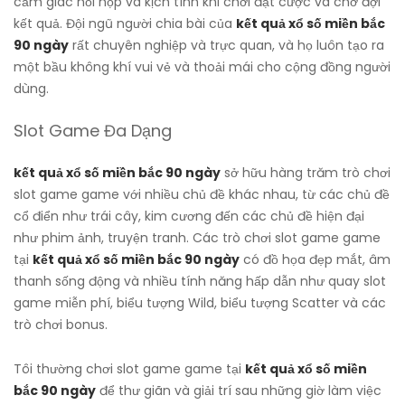
cảm giác hồi hộp và kịch tính khi chơi đặt cược và chờ đợi
kết quả. Đội ngũ người chia bài của
kết quả xổ số miền bắc
90 ngày
rất chuyên nghiệp và trực quan, và họ luôn tạo ra
một bầu không khí vui vẻ và thoải mái cho cộng đồng người
dùng.
Slot Game Đa Dạng
kết quả xổ số miền bắc 90 ngày
sở hữu hàng trăm trò chơi
slot game game với nhiều chủ đề khác nhau, từ các chủ đề
cổ điển như trái cây, kim cương đến các chủ đề hiện đại
như phim ảnh, truyện tranh. Các trò chơi slot game game
tại
kết quả xổ số miền bắc 90 ngày
có đồ họa đẹp mắt, âm
thanh sống động và nhiều tính năng hấp dẫn như quay slot
game miễn phí, biểu tượng Wild, biểu tượng Scatter và các
trò chơi bonus.
Tôi thường chơi slot game game tại
kết quả xổ số miền
bắc 90 ngày
để thư giãn và giải trí sau những giờ làm việc