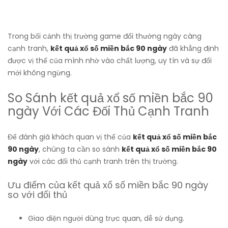
Trong bối cảnh thị trường game đổi thưởng ngày càng
cạnh tranh,
kết quả xổ số miền bắc 90 ngày
đã khẳng định
được vị thế của mình nhờ vào chất lượng, uy tín và sự đổi
mới không ngừng.
So Sánh kết quả xổ số miền bắc 90
ngày Với Các Đối Thủ Cạnh Tranh
Để đánh giá khách quan vị thế của
kết quả xổ số miền bắc
90 ngày
, chúng ta cần so sánh
kết quả xổ số miền bắc 90
ngày
với các đối thủ cạnh tranh trên thị trường.
Ưu điểm của kết quả xổ số miền bắc 90 ngày
so với đối thủ
Giao diện người dùng trực quan, dễ sử dụng.