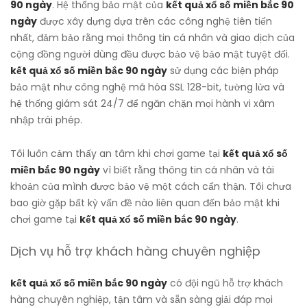
90 ngày
. Hệ thống bảo mật của
kết quả xổ số miền bắc 90
ngày
được xây dựng dựa trên các công nghệ tiên tiến
nhất, đảm bảo rằng mọi thông tin cá nhân và giao dịch của
cộng đồng người dùng đều được bảo vệ bảo mật tuyệt đối.
kết quả xổ số miền bắc 90 ngày
sử dụng các biện pháp
bảo mật như công nghệ mã hóa SSL 128-bit, tường lửa và
hệ thống giám sát 24/7 để ngăn chặn mọi hành vi xâm
nhập trái phép.
Tôi luôn cảm thấy an tâm khi chơi game tại
kết quả xổ số
miền bắc 90 ngày
vì biết rằng thông tin cá nhân và tài
khoản của mình được bảo vệ một cách cẩn thận. Tôi chưa
bao giờ gặp bất kỳ vấn đề nào liên quan đến bảo mật khi
chơi game tại
kết quả xổ số miền bắc 90 ngày
.
Dịch vụ hỗ trợ khách hàng chuyên nghiệp
kết quả xổ số miền bắc 90 ngày
có đội ngũ hỗ trợ khách
hàng chuyên nghiệp, tận tâm và sẵn sàng giải đáp mọi