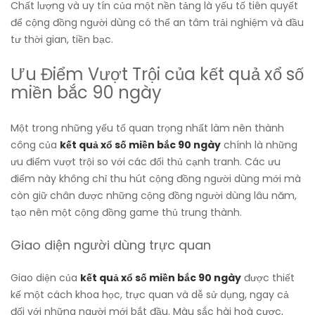
Chất lượng và uy tín của một nền tảng là yếu tố tiên quyết
để cộng đồng người dùng có thể an tâm trải nghiệm và đầu
tư thời gian, tiền bạc.
Ưu Điểm Vượt Trội của kết quả xổ số
miền bắc 90 ngày
Một trong những yếu tố quan trọng nhất làm nên thành
công của
kết quả xổ số miền bắc 90 ngày
chính là những
ưu điểm vượt trội so với các đối thủ cạnh tranh. Các ưu
điểm này không chỉ thu hút cộng đồng người dùng mới mà
còn giữ chân được những cộng đồng người dùng lâu năm,
tạo nên một cộng đồng game thủ trung thành.
Giao diện người dùng trực quan
Giao diện của
kết quả xổ số miền bắc 90 ngày
được thiết
kế một cách khoa học, trực quan và dễ sử dụng, ngay cả
đối với những người mới bắt đầu. Màu sắc hài hoà cược,