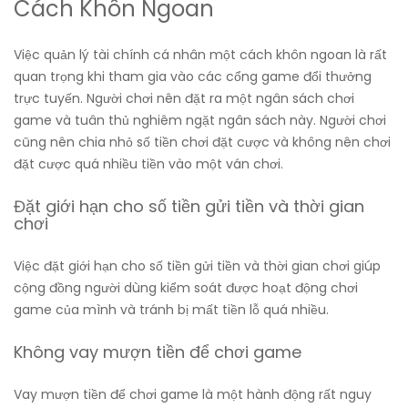
Cách Khôn Ngoan
Việc quản lý tài chính cá nhân một cách khôn ngoan là rất
quan trọng khi tham gia vào các cổng game đổi thưởng
trực tuyến. Người chơi nên đặt ra một ngân sách chơi
game và tuân thủ nghiêm ngặt ngân sách này. Người chơi
cũng nên chia nhỏ số tiền chơi đặt cược và không nên chơi
đặt cược quá nhiều tiền vào một ván chơi.
Đặt giới hạn cho số tiền gửi tiền và thời gian
chơi
Việc đặt giới hạn cho số tiền gửi tiền và thời gian chơi giúp
cộng đồng người dùng kiểm soát được hoạt động chơi
game của mình và tránh bị mất tiền lỗ quá nhiều.
Không vay mượn tiền để chơi game
Vay mượn tiền để chơi game là một hành động rất nguy