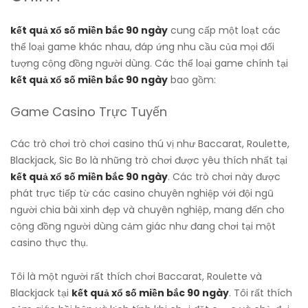
kết quả xổ số miền bắc 90 ngày
cung cấp một loạt các
thể loại game khác nhau, đáp ứng nhu cầu của mọi đối
tượng cộng đồng người dùng. Các thể loại game chính tại
kết quả xổ số miền bắc 90 ngày
bao gồm:
Game Casino Trực Tuyến
Các trò chơi trò chơi casino thú vị như Baccarat, Roulette,
Blackjack, Sic Bo là những trò chơi được yêu thích nhất tại
kết quả xổ số miền bắc 90 ngày
. Các trò chơi này được
phát trực tiếp từ các casino chuyên nghiệp với đội ngũ
người chia bài xinh đẹp và chuyên nghiệp, mang đến cho
cộng đồng người dùng cảm giác như đang chơi tại một
casino thực thụ.
Tôi là một người rất thích chơi Baccarat, Roulette và
Blackjack tại
kết quả xổ số miền bắc 90 ngày
. Tôi rất thích