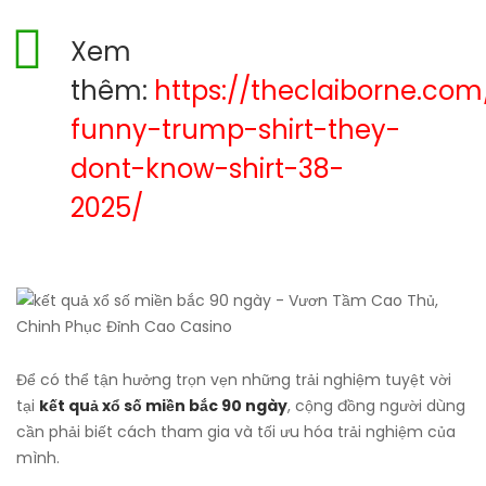
Xem
thêm:
https://theclaiborne.com
funny-trump-shirt-they-
dont-know-shirt-38-
2025/
Để có thể tận hưởng trọn vẹn những trải nghiệm tuyệt vời
tại
kết quả xổ số miền bắc 90 ngày
, cộng đồng người dùng
cần phải biết cách tham gia và tối ưu hóa trải nghiệm của
mình.