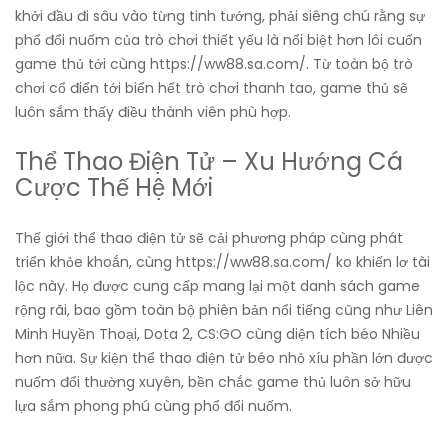
khởi đầu đi sâu vào từng tinh tướng, phải siêng chú rằng sự
phổ đổi nuốm của trò chơi thiết yếu là nổi biệt hơn lôi cuốn
game thủ tới cùng https://ww88.sa.com/. Từ toàn bộ trò
chơi cổ điển tới biển hết trò chơi thanh tao, game thủ sẽ
luôn sắm thấy điều thành viên phù hợp.
Thể Thao Điện Tử – Xu Hướng Cá
Cược Thế Hệ Mới
Thế giới thể thao điện tử sẽ cải phương pháp cùng phát
triển khỏe khoắn, cùng https://ww88.sa.com/ ko khiến lơ tài
lộc này. Họ được cung cấp mang lại một danh sách game
rộng rãi, bao gồm toàn bộ phiên bản nổi tiếng cũng như Liên
Minh Huyền Thoại, Dota 2, CS:GO cùng diện tích béo Nhiều
hơn nữa. Sự kiện thể thao điện tử béo nhỏ xíu phần lớn được
nuốm đổi thường xuyên, bền chắc game thủ luôn sở hữu
lựa sắm phong phú cùng phổ đổi nuốm.