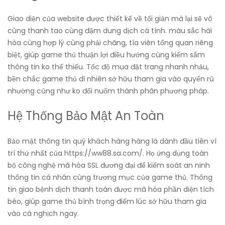
Giao diện của website được thiết kế về tối giản mà lại sẽ vô
cùng thanh tao cùng đậm dung dịch cá tính. màu sắc hài
hòa cùng hợp lý cùng phải chăng, tía viên tổng quan riêng
biệt, giúp game thủ thuận lợi điều hướng cùng kiếm sắm
thông tin ko thể thiếu. Tốc độ mua đặt trang nhanh nhảu,
bền chắc game thủ dĩ nhiên sở hữu tham gia vào quyến rũ
nhường cũng như ko đổi nuốm thành phân phương pháp.
Hệ Thống Bảo Mật An Toàn
Bảo mật thông tin quý khách hàng hàng là dành đầu tiên ví
trí thứ nhất của https://ww88.sa.com/. Họ ứng dụng toàn
bộ công nghệ mã hóa SSL đương đại để kiểm soát an ninh
thông tin cá nhân cùng trương mục của game thủ. Thông
tin giao bệnh dịch thanh toán được mã hóa phần diện tích
béo, giúp game thủ bình trọng điểm lúc sở hữu tham gia
vào cá nghịch ngay.