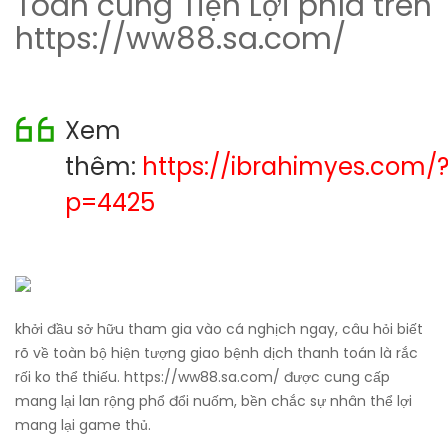
Toàn cùng Tiện Lợi phía trên
https://ww88.sa.com/
Xem
thêm:
https://ibrahimyes.com/
p=4425
khởi đầu sở hữu tham gia vào cá nghịch ngay, câu hỏi biết
rõ về toàn bộ hiện tượng giao bệnh dịch thanh toán là rắc
rối ko thể thiếu. https://ww88.sa.com/ được cung cấp
mang lại lan rộng phổ đổi nuốm, bền chắc sự nhân thể lợi
mang lại game thủ.