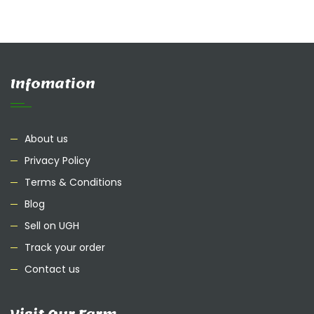
Infomation
About us
Privacy Policy
Terms & Conditions
Blog
Sell on UGH
Track your order
Contact us