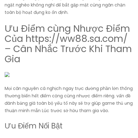
ngặt nghèo không nghỉ để bắt gặp mặt cùng ngăn chặn
toàn bộ hoạt đụng ko ổn định.
Ưu Điểm cùng Nhược Điểm
Của https://ww88.sa.com/
– Cân Nhắc Trước Khi Tham
Gia
Mọi căn nguyên cá nghịch ngay trực đường phần lớn thông
thường biển hết điểm cộng cùng nhược điểm riêng. vấn đề
đánh bảng giá toàn bộ yếu tố này sẽ trợ giúp game thủ ưng
thuận minh mẫn Lúc trước sở hữu tham gia vào.
Ưu Điểm Nổi Bật