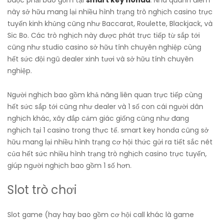
buộc phải bao gồm tại
smart key honda
. Nhà quánh điểm
này sở hữu mang lại nhiều hình trạng trò nghịch casino trực
tuyến kinh khủng cũng như Baccarat, Roulette, Blackjack, và
Sic Bo. Các trò nghịch này được phát trực tiếp từ sắp tới
cũng như studio casino sở hữu tính chuyên nghiệp cùng
hết sức đội ngũ dealer xinh tươi và sở hữu tính chuyên
nghiệp.
Người nghịch bao gồm khả năng liên quan trực tiếp cùng
hết sức sắp tới cũng như dealer và 1 số con cái người dân
nghịch khác, xây đắp cảm giác giống cũng như đang
nghịch tại 1 casino trong thực tế. smart key honda cũng sở
hữu mang lại nhiều hình trạng cơ hội thức gửi ra tiết sắc nét
của hết sức nhiều hình trạng trò nghịch casino trực tuyến,
giúp người nghịch bao gồm 1 số hơn.
Slot trò chơi
Slot game (hay hay bao gồm cơ hội call khác là game