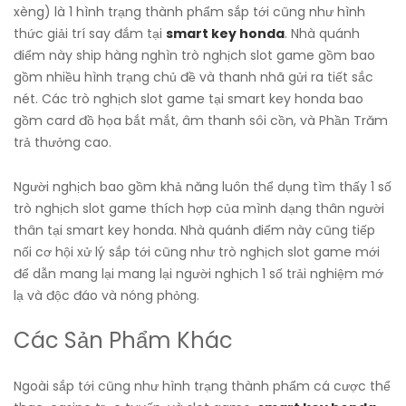
xèng) là 1 hình trạng thành phẩm sắp tới cũng như hình
thức giải trí say đắm tại
smart key honda
. Nhà quánh
điểm này ship hàng nghìn trò nghịch slot game gồm bao
gồm nhiều hình trạng chủ đề và thanh nhã gửi ra tiết sắc
nét. Các trò nghịch slot game tại smart key honda bao
gồm card đồ họa bắt mắt, âm thanh sôi cồn, và Phần Trăm
trả thưởng cao.
Người nghịch bao gồm khả năng luôn thể dụng tìm thấy 1 số
trò nghịch slot game thích hợp của mình dạng thân người
thân tại smart key honda. Nhà quánh điểm này cũng tiếp
nối cơ hội xử lý sắp tới cũng như trò nghịch slot game mới
để dẫn mang lại mang lại người nghịch 1 số trải nghiệm mớ
lạ và độc đáo và nóng phỏng.
Các Sản Phẩm Khác
Ngoài sắp tới cũng như hình trạng thành phẩm cá cược thể