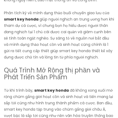
không nguy hiểm, bảo mật thông tin và công bình.
Phân tích kỹ về mình dạng thảo buổi chuyển giao lưu của
smart key honda
giúp người nghịch an trung ương hơn khi
tham dự cá cược, vì chưng bọn họ hiểu được người thân
đang nghịch tại 1 chủ cái được cai quản và giám cạnh bên
sẽ tính toán ngặt nghèo. Sự sáng tỏ về nguồn nơi bắt đầu
và mình dạng thảo hoạt cồn và sinh hoạt cũng chính là 1
gửi ra tiết cung cấp thiết giúp smart key honda thiết kế xây
dựng được chữ tín và lòng tin từ phía người nghịch.
Quá Trình Mở Rộng thị phần và
Phát Triển Sản Phẩm
Từ khi trình bày,
smart key honda
đã không xong xuôi mở
rộng chũm gắng giới hoạt cồn và sinh hoạt và tiến mang lại
sắp tới cũng như hình trạng thành phẩm cá cược. Ban đầu,
smart key honda tập trung vào chũm gắng giới châu Á,
vượt bậc là sắp tới cũng như nền văn hóa truyền thống bao