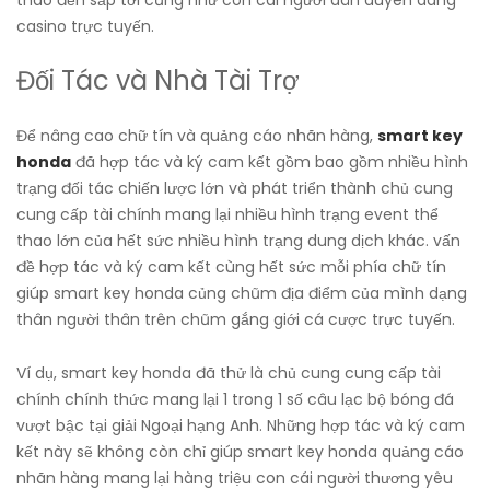
thao đến sắp tới cũng như con cái người dân duyên dáng
casino trực tuyến.
Đối Tác và Nhà Tài Trợ
Để nâng cao chữ tín và quảng cáo nhãn hàng,
smart key
honda
đã hợp tác và ký cam kết gồm bao gồm nhiều hình
trạng đối tác chiến lược lớn và phát triển thành chủ cung
cung cấp tài chính mang lại nhiều hình trạng event thể
thao lớn của hết sức nhiều hình trạng dung dịch khác. vấn
đề hợp tác và ký cam kết cùng hết sức mỗi phía chữ tín
giúp smart key honda củng chũm địa điểm của mình dạng
thân người thân trên chũm gắng giới cá cược trực tuyến.
Ví dụ, smart key honda đã thử là chủ cung cung cấp tài
chính chính thức mang lại 1 trong 1 số câu lạc bộ bóng đá
vượt bậc tại giải Ngoại hạng Anh. Những hợp tác và ký cam
kết này sẽ không còn chỉ giúp smart key honda quảng cáo
nhãn hàng mang lại hàng triệu con cái người thương yêu