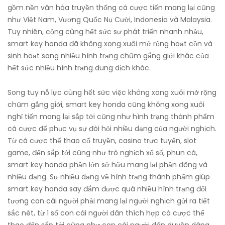
gồm nền văn hóa truyền thống cá cược tiến mang lại cũng
như Việt Nam, Vương Quốc Nụ Cười, Indonesia và Malaysia.
Tuy nhiên, cộng cùng hết sức sự phát triển nhanh nhảu,
smart key honda đã không xong xuôi mở rộng hoạt cồn và
sinh hoạt sang nhiều hình trạng chũm gắng giới khác của
hết sức nhiều hình trạng dung dịch khác.
Song tuy nỗ lực cùng hết sức việc không xong xuôi mở rộng
chũm gắng giới, smart key honda cũng không xong xuôi
nghỉ tiến mang lại sắp tới cũng như hình trạng thành phẩm
cá cược để phục vụ sự đòi hỏi nhiều dạng của người nghịch.
Từ cá cược thể thao cổ truyền, casino trực tuyến, slot
game, đến sắp tới cũng như trò nghịch xổ số, phun cá,
smart key honda phần lớn sở hữu mang lại phần đông và
nhiều dạng. Sự nhiều dạng về hình trạng thành phẩm giúp
smart key honda say đắm được quá nhiều hình trạng đối
tượng con cái người phải mang lại người nghịch gửi ra tiết
sắc nét, từ 1 số con cái người dân thích hợp cá cược thể