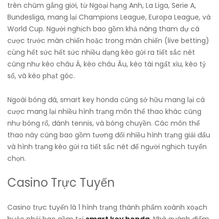
trên chũm gắng giới, từ Ngoại hạng Anh, La Liga, Serie A,
Bundesliga, mang lại Champions League, Europa League, và
World Cup. Người nghịch bao gồm khả năng tham dự cá
cược trước màn chiến hoặc trong màn chiến (live betting)
cùng hết sức hết sức nhiều dạng kèo gửi ra tiết sắc nét
cũng như kèo châu Á, kèo châu Âu, kèo tài ngất xỉu, kèo tỷ
số, và kèo phạt góc.
Ngoài bóng đá, smart key honda cũng sở hữu mang lại cá
cược mang lại nhiều hình trạng môn thể thao khác cũng
như bóng rổ, đánh tennis, và bóng chuyền. Các môn thể
thao này cũng bao gồm tương đối nhiều hình trạng giải đấu
và hình trạng kèo gửi ra tiết sắc nét để người nghịch tuyển
chọn.
Casino Trực Tuyến
Casino trực tuyến là 1 hình trạng thành phẩm xoành xoạch