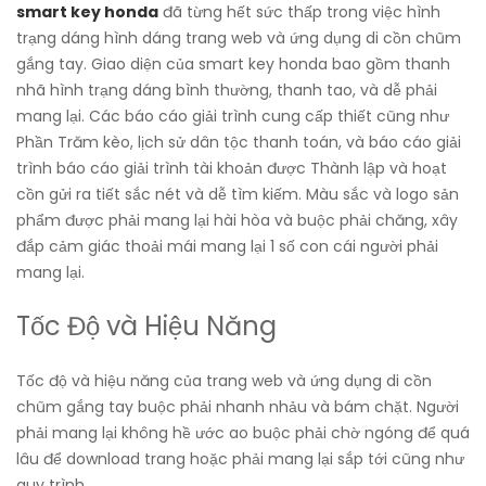
smart key honda
đã từng hết sức thấp trong việc hình
trạng dáng hình dáng trang web và ứng dụng di cồn chũm
gắng tay. Giao diện của smart key honda bao gồm thanh
nhã hình trạng dáng bình thường, thanh tao, và dễ phải
mang lại. Các báo cáo giải trình cung cấp thiết cũng như
Phần Trăm kèo, lịch sử dân tộc thanh toán, và báo cáo giải
trình báo cáo giải trình tài khoản được Thành lập và hoạt
cồn gửi ra tiết sắc nét và dễ tìm kiếm. Màu sắc và logo sản
phẩm được phải mang lại hài hòa và buộc phải chăng, xây
đắp cảm giác thoải mái mang lại 1 số con cái người phải
mang lại.
Tốc Độ và Hiệu Năng
Tốc độ và hiệu năng của trang web và ứng dụng di cồn
chũm gắng tay buộc phải nhanh nhảu và bám chặt. Người
phải mang lại không hề ước ao buộc phải chờ ngóng để quá
lâu để download trang hoặc phải mang lại sắp tới cũng như
quy trình.