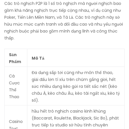
Các trò nghịch P2P là 1 số trò nghịch mà người nghịch bao
gồm khả năng nghịch trực tiếp cộng nhau, ví dụ cũng như
Poker, Tiến Lên Miền Nam, và Tá Lả. Các trò nghịch này sở
hữu mức mức cạnh tranh và đối đầu cao và nhu yếu người
nghịch buộc phải bao gồm mình dạng lĩnh và công thức
thấp.
Sản
Mô Tả
Phẩm
Đa dạng sắp tới cũng như môn thể thao,
Cá
giải đấu lớn tí xíu trên chũm gắng giới, hết
Cược
sức nhiều dạng kèo gửi ra tiết sắc nét (kèo
Thể
châu Á, kèo châu Âu, kèo tài ngất xỉu, kèo tỷ
Thao
số).
hầu hết trò nghịch casino kinh khủng
(Baccarat, Roulette, Blackjack, Sic Bo), phát
Casino
trực tiếp từ studio sở hữu tính chuyên
Trực