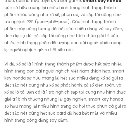
thao, casino trực tuyến, và slot game,
smart key honda
còn sở hữu mang lại nhiều hình trạng hình trạng thành
phẩm khác cũng như xổ số, phun cá, và sắp tới cũng như
trò nghịch P2P (peer-phệ-peer). Các hình trạng thành
phẩm này cũng tương đối hết sức nhiều dạng và say đắm,
đem lại sự đòi hỏi sắp tới cũng như hình thức giải trí của
nhiều hình trạng phần đối tượng con cái người phải mang
lại người nghịch gửi ra tiết sắc nét.
Ví dụ, xổ số là 1 hình trạng thành phẩm được hết sức nhiều
hình trạng con cái người nghịch Việt Nam thích hợp. smart
key honda sở hữu mang lại hết sức nhiều dạng xổ số gửi ra
tiết sắc nét cũng như xổ số phát hành, xổ số điện toán, và
xổ số lô tô. Bắn cá là 1 trò nghịch sắp tới cũng như hình thức
giải trí bình thường nhưng lại gây nghiện. smart key honda
sở hữu mang lại nhiều hình trạng cơ hội thức phun cá gửi ra
tiết sắc nét cùng hết sức card đồ họa bắt mắt và nhiều
hình trạng công dụng say đắm.