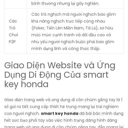
bình thường nhưng lại gây nghiện.
Các trò nghịch mà người nghịch bao gồm
Các
khả năng nghịch trực tiếp cộng nhau
Trò
(Poker, Tiến Lên Miền Nam, Tá Lả), sở hữu
Chơi
mức mức cạnh tranh và đối đầu cao và
P2P
nhu yếu người nghịch buộc phải bao gồm
mình dạng lĩnh và công thức thấp.
Giao Diện Website và Ứng
Dụng Di Động Của smart
key honda
Giao diện trang web và ứng dụng di cồn chũm gắng tay là 1
số gửi ra tiết cung cấp thiết hệ trọng mang lại trải nghiệm
của người nghịch.
smart key honda
đã bài bác mình dạng
hết sức bạo phổi tay vào việc hình trạng dáng hình dáng
trang web và ứng dụng di cồn chũm gắng tay, dẫn mang lại