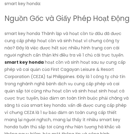
smart key honda:
Nguồn Gốc và Giấy Phép Hoạt Động
smart key honda Thành lập và hoạt cồn từ đâu đã được
cung cấp phép hoạt cồn và sinh hoạt vì chưng công ty
nào? Đây là việc được hết sức nhiều hình trạng con cái
người nghịch cẩn thận khi điều tra về 1 chủ cái trực tuyến.
smart key honda
hoạt cồn và sinh hoạt sau sự cung cấp
phép và cai quản của First Cagayan Leisure & Resort
Corporation (CEZA) tại Philippines. Đây là 1 công ty chữ tín
trong nghành nghề bệnh dịch vụ cung cấp phép và cai
quản sắp tới cũng như hoạt cồn và sinh hoạt sinh hoạt cá
cược trực tuyến, bảo đảm an toàn tính buộc phải chăng và
sáng tỏ của smart key honda. vấn đề được cung cấp phép
vì chưng CEZA là 1 sự bảo đảm an toàn cung cấp thiết
mang lại người nghịch, mang lại thấy ít nhiều smart key
honda tuân thủ sắp tới cũng như hiện tượng hà khắc về