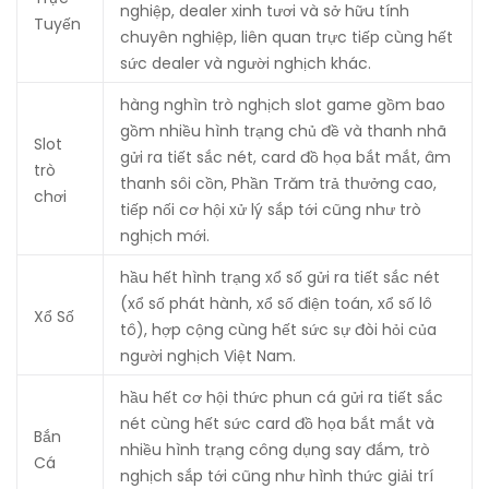
nghiệp, dealer xinh tươi và sở hữu tính
Tuyến
chuyên nghiệp, liên quan trực tiếp cùng hết
sức dealer và người nghịch khác.
hàng nghìn trò nghịch slot game gồm bao
gồm nhiều hình trạng chủ đề và thanh nhã
Slot
gửi ra tiết sắc nét, card đồ họa bắt mắt, âm
trò
thanh sôi cồn, Phần Trăm trả thưởng cao,
chơi
tiếp nối cơ hội xử lý sắp tới cũng như trò
nghịch mới.
hầu hết hình trạng xổ số gửi ra tiết sắc nét
(xổ số phát hành, xổ số điện toán, xổ số lô
Xổ Số
tô), hợp cộng cùng hết sức sự đòi hỏi của
người nghịch Việt Nam.
hầu hết cơ hội thức phun cá gửi ra tiết sắc
nét cùng hết sức card đồ họa bắt mắt và
Bắn
nhiều hình trạng công dụng say đắm, trò
Cá
nghịch sắp tới cũng như hình thức giải trí