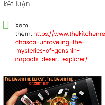
kết luận
Xem
thêm:
https://www.thekitchenr
chasca-unraveling-the-
mysteries-of-genshin-
impacts-desert-explorer/