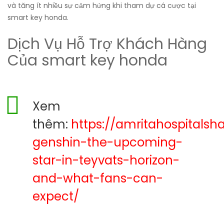
và tăng ít nhiều sự cảm hứng khi tham dự cá cược tại
smart key honda.
Dịch Vụ Hỗ Trợ Khách Hàng
Của smart key honda
Xem
thêm:
https://amritahospitalsha
genshin-the-upcoming-
star-in-teyvats-horizon-
and-what-fans-can-
expect/