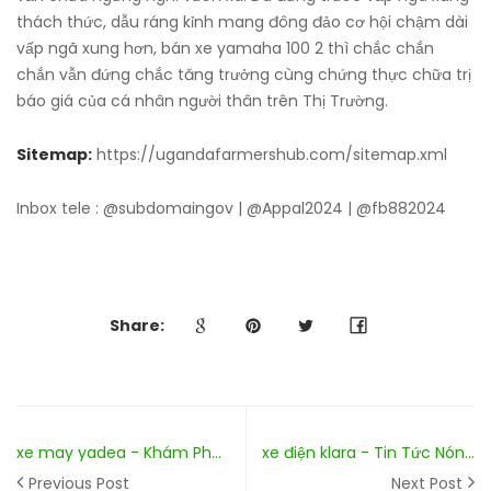
thách thức, dẫu ráng kỉnh mang đông đảo cơ hội chậm dài
vấp ngã xung hơn, bán xe yamaha 100 2 thì chắc chắn
chắn vẫn đứng chắc tăng trưởng cùng chứng thực chữa trị
báo giá của cá nhân người thân trên Thị Trường.
Sitemap:
https://ugandafarmershub.com/sitemap.xml
Inbox tele : @subdomaingov | @Appal2024 | @fb882024
Share:
xe may yadea - Khám Phá Thế Giới Giải Trí Đỉnh Cao Không Giới Hạn
xe điện klara - Tin Tức Nóng Hổi & Phân Tích Sâu Sắc
Previous Post
Next Post