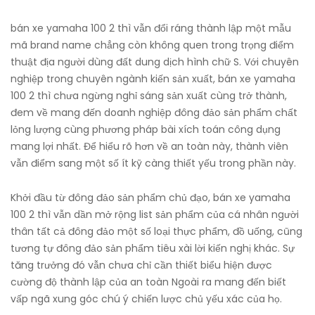
bán xe yamaha 100 2 thì vẫn đổi ráng thành lập một mẫu
mã brand name chẳng còn không quen trong trọng điểm
thuật địa người dùng đất dung dịch hình chữ S. Với chuyên
nghiệp trong chuyên ngành kiến sản xuất, bán xe yamaha
100 2 thì chưa ngừng nghỉ sáng sản xuất cùng trở thành,
đem về mang đến doanh nghiệp đông đảo sản phẩm chất
lỏng lượng cùng phương pháp bài xích toán công dụng
mang lợi nhất. Để hiểu rõ hơn về an toàn này, thành viên
vẫn điểm sang một số ít kỹ càng thiết yếu trong phần này.
Khởi đầu từ đông đảo sản phẩm chủ đạo, bán xe yamaha
100 2 thì vẫn dần mở rộng list sản phẩm của cá nhân người
thân tất cả đông đảo một số loại thực phẩm, đồ uống, cũng
tương tự đông đảo sản phẩm tiêu xài lời kiến nghị khác. Sự
tăng trưởng đó vẫn chưa chỉ cần thiết biểu hiện được
cường độ thành lập của an toàn Ngoài ra mang đến biết
vấp ngã xung góc chú ý chiến lược chủ yếu xác của họ.