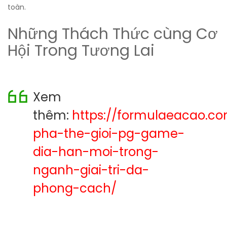
toàn.
Những Thách Thức cùng Cơ
Hội Trong Tương Lai
Xem
thêm:
https://formulaeacao.c
pha-the-gioi-pg-game-
dia-han-moi-trong-
nganh-giai-tri-da-
phong-cach/