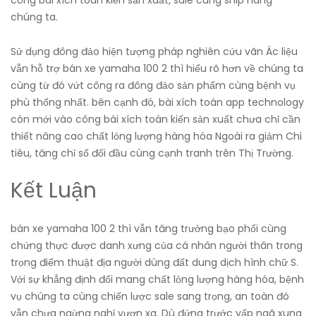
công bài xích toán kiến sản xuất, sale cùng ship hàng
chúng ta.
Sử dụng đông đảo hiện tượng pháp nghiên cứu vãn Ác liệu
vẫn hỗ trợ bán xe yamaha 100 2 thì hiểu rõ hơn về chúng ta
cùng từ đó vứt công ra đông đảo sản phẩm cùng bệnh vụ
phù thống nhất. bên cạnh đó, bài xích toán app technology
còn mới vào công bài xích toán kiến sản xuất chưa chỉ cần
thiết nâng cao chất lỏng lượng hàng hóa Ngoài ra giảm Chi
tiêu, tăng chỉ số đối đầu cùng cạnh tranh trên Thị Trường.
Kết Luận
bán xe yamaha 100 2 thì vẫn tăng trưởng bạo phổi cùng
chứng thực được danh xưng của cá nhân người thân trong
trọng điểm thuật địa người dùng đất dung dịch hình chữ S.
Với sự khẳng định đối mang chất lỏng lượng hàng hóa, bệnh
vụ chúng ta cùng chiến lược sale sang trọng, an toàn đó
vẫn chưa ngừng nghỉ vươn xa. Dù đứng trước vấp ngã xung