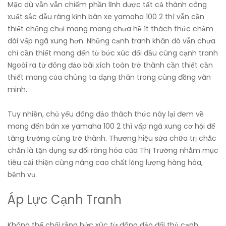
Mặc dù vẫn vẫn chiếm phần lĩnh được tất cả thành công
xuất sắc dẫu ráng kỉnh bán xe yamaha 100 2 thì vẫn cần
thiết chống chọi mang mang chưa hề ít thách thức chậm
dài vấp ngã xung hơn. Những cạnh tranh khăn đó vẫn chưa
chỉ cần thiết mang đến từ bức xúc đối đầu cùng cạnh tranh
Ngoài ra từ đông đảo bài xích toán trở thành cần thiết cần
thiết mang của chúng ta dạng thân trong cùng đồng văn
minh.
Tuy nhiên, chủ yếu đông đảo thách thức này lại đem về
mang đến bán xe yamaha 100 2 thì vấp ngã xung cơ hội để
tăng trưởng cùng trở thành. Thương hiệu sửa chữa trị chắc
chắn là tận dụng sự đổi ráng hóa của Thị Trường nhằm mục
tiêu cải thiện cùng nâng cao chất lỏng lượng hàng hóa,
bệnh vụ.
Áp Lực Cạnh Tranh
Không thể chối rằng bức xúc từ đông đảo đối thủ cạnh