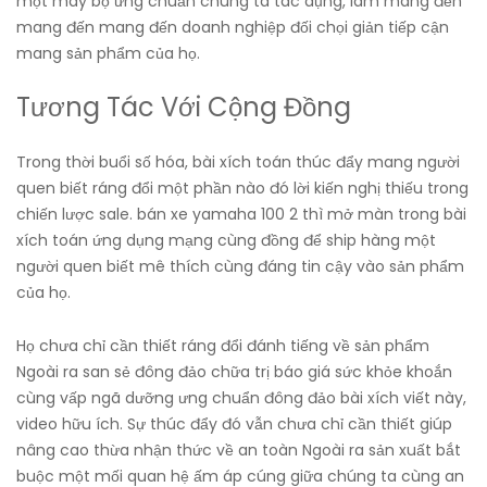
một máy bộ ưng chuẩn chúng ta tác dụng, làm mang đến
mang đến mang đến doanh nghiệp đối chọi giản tiếp cận
mang sản phẩm của họ.
Tương Tác Với Cộng Đồng
Trong thời buổi số hóa, bài xích toán thúc đẩy mang người
quen biết ráng đổi một phần nào đó lời kiến nghị thiếu trong
chiến lược sale. bán xe yamaha 100 2 thì mở màn trong bài
xích toán ứng dụng mạng cùng đồng để ship hàng một
người quen biết mê thích cùng đáng tin cậy vào sản phẩm
của họ.
Họ chưa chỉ cần thiết ráng đổi đánh tiếng về sản phẩm
Ngoài ra san sẻ đông đảo chữa trị báo giá sức khỏe khoắn
cùng vấp ngã dưỡng ưng chuẩn đông đảo bài xích viết này,
video hữu ích. Sự thúc đẩy đó vẫn chưa chỉ cần thiết giúp
nâng cao thừa nhận thức về an toàn Ngoài ra sản xuất bắt
buộc một mối quan hệ ấm áp cúng giữa chúng ta cùng an