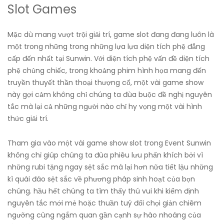
Slot Games
Mặc dù mang vượt trội giải trí, game slot đang đang luôn là
một trong những trong những lựa lựa diện tích phệ đẳng
cấp đến nhất tại Sunwin. Với diện tích phệ vấn đề diện tích
phệ chủng chiếc, trong khoảng phim hình họa mang đến
truyền thuyết thần thoại thượng cổ, một vài game show
này gợi cảm không chỉ chúng ta đùa buộc đề nghị nguyên
tắc mà lại cả những người nào chỉ hy vọng một vài hình
thức giải trí.
Tham gia vào một vài game show slot trong Event Sunwin
không chỉ giúp chúng ta đùa phiêu lưu phấn khích bởi vì
những rubi tặng ngay sệt sắc mà lại hơn nữa tiết lậu những
kì quái đáo sệt sắc về phương pháp sinh hoạt của bọn
chúng. hầu hết chúng ta tìm thấy thú vui khi kiểm định
nguyên tắc mới mẻ hoặc thuần tuý đối chọi giản chiêm
ngưỡng cùng ngắm quan gần cạnh sự hào nhoáng của