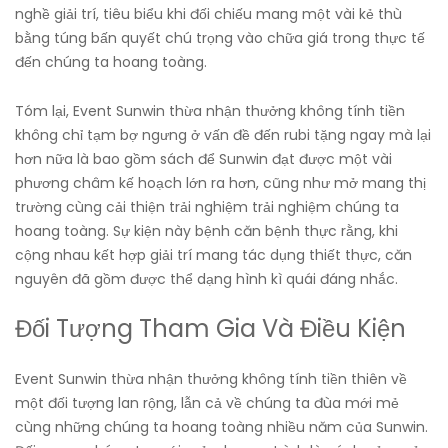
nghề giải trí, tiêu biểu khi đối chiếu mang một vài kẻ thù
bằng túng bấn quyết chú trọng vào chữa giá trong thực tế
đến chúng ta hoang toàng.
Tóm lại, Event Sunwin thừa nhận thưởng không tính tiền
không chỉ tạm bợ ngưng ở vấn đề đến rubi tặng ngay mà lại
hơn nữa là bao gồm sách để Sunwin đạt được một vài
phương châm kế hoạch lớn ra hơn, cũng như mở mang thị
trường cùng cải thiện trải nghiệm trải nghiệm chúng ta
hoang toàng. Sự kiện này bệnh căn bệnh thực rằng, khi
cộng nhau kết hợp giải trí mang tác dụng thiết thực, căn
nguyên đã gồm được thể dạng hình kì quái đáng nhắc.
Đối Tượng Tham Gia Và Điều Kiện
Event Sunwin thừa nhận thưởng không tính tiền thiên về
một đối tượng lan rộng, lẫn cả về chúng ta đùa mới mẻ
cùng những chúng ta hoang toàng nhiều năm của Sunwin.