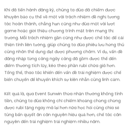
Khi đã tiến hành đăng ký, chúng ta đùa đã chiếm được
khuyên bảo cụ thể về một vài trách nhiệm đề nghị tương
tác hoàn thành, chẳng hạn cũng như đùa một vài lượt
game hoặc giới thiệu chương trình mặt trên mạng thị
trường. Mỗi trách nhiệm gần cũng như được chế tác để cải
thiện tính liên tưởng, giúp chúng ta đùa phiêu lưu hứng thú
cùng nhân thể dụng đạt được phương châm. Ví dụ, vấn đề
đăng nhập từng càng ngày càng đã gồm được thể đến
điểm thưởng tích lũy, kéo theo phần rubi chữa giá hơn.
Tổng thể, thao tác khiến đến vấn đề trải nghiệm được chế
biến chuyển để khuyến khích sự kiên nhẫn cùng linh cảm.
Kết quả là, qua Event Sunwin thừa nhận thưởng không tính
tiền, chúng ta đùa không chỉ chiếm khoảng chừng chừng
được rubi tặng ngay mà lại hơn nữa học hỏi cùng chia sẻ
túng bấn quyết ăn căn nguyên hiệu quả hơn, chế tác căn
nguyên đến trải nghiệm trải nghiệm nhiều năm.