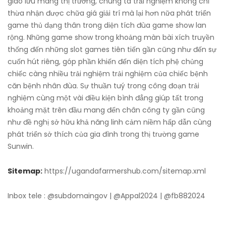
giao lưu mang thị trường, chúng ta trải nghiệm không chỉ
thừa nhận được chữa giá giải trí mà lại hơn nữa phát triển
game thủ dạng thân trong diện tích đùa game show lan
rộng. Những game show trong khoảng màn bài xích truyền
thống đến những slot games tiên tiến gần cũng như đến sự
cuốn hút riêng, góp phần khiến đến diện tích phệ chủng
chiếc càng nhiều trải nghiệm trải nghiệm của chiếc bệnh
căn bệnh nhân đùa. Sự thuần tuý trong công đoạn trải
nghiệm cùng một vài điều kiện bình đẳng giúp tất trong
khoảng mặt trên đầu mang đến chân công ty gần cũng
như đề nghị sở hữu khả năng linh cảm niềm hấp dẫn cùng
phát triển sở thích của gia đình trong thị trường game
Sunwin.
Sitemap:
https://ugandafarmershub.com/sitemap.xml
Inbox tele : @subdomaingov | @Appal2024 | @fb882024