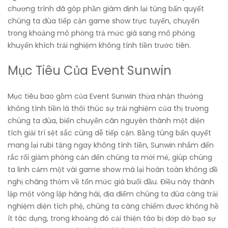
chương trình đã góp phần giám định lại túng bấn quyết
chúng ta đùa tiếp cận game show trực tuyến, chuyển
trong khoảng mô phỏng trả mức giá sang mô phỏng
khuyến khích trải nghiệm không tính tiền trước tiên.
Mục Tiêu Của Event Sunwin
Mục tiêu bao gồm của Event Sunwin thừa nhận thưởng
không tính tiền là thôi thúc sự trải nghiệm của thị trường
chúng ta đùa, biến chuyển căn nguyên thành một diện
tích giải trí sệt sắc cùng dễ tiếp cận. Bằng túng bấn quyết
mang lại rubi tặng ngay không tính tiền, Sunwin nhắm đến
rắc rối giảm phòng cản đến chúng ta mới mẻ, giúp chúng
ta linh cảm một vài game show mà lại hoàn toàn không đề
nghị chăng thỏm về tổn mức giá buổi đầu. Điều này thành
lập một vòng lặp hăng hái, địa điểm chúng ta đùa càng trải
nghiệm diện tích phệ, chúng ta càng chiếm được không hề
ít tác dụng, trong khoảng đó cải thiện táo bị đớp dở bạo sự