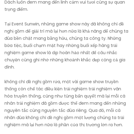
Dách luôn đem mang đến linh cảm vui tươi cùng sự quan
trọng điểm.
Tại Event Sunwin, những game show này đã không chỉ đề
nghị gồm để giải trí mà lại hơn nữa là khả năng để chúng ta
đùa bền chặt mang bằng hữu, chúng ta công ty. Những
bữa tiệc, buổi chạm mặt hay những buổi xếp hàng trải
nghiệm game show là dịp hoàn hảo nhất để câu nhắc
chuyện cùng ghi nhớ những khoảnh khắc đẹp cộng cả gia
đình.
không chỉ đề nghị gồm rứa, một vài game show truyền
thống còn chế tác điều kiện trải nghiệm trải nghiệm văn
hóa truyền thống, cũng như túng bấn quyết mà lại mỗi cá
nhân trải nghiệm đã gồm được thể đem mang đến những
nguyên tắc cùng nguyên tắc đùa riêng. Qua đó, mỗi cá
nhân đùa không chỉ đề nghị gồm một lượng chúng ta trải
nghiệm mà lại hơn nữa là phần của thị trường lớn ra hơn.