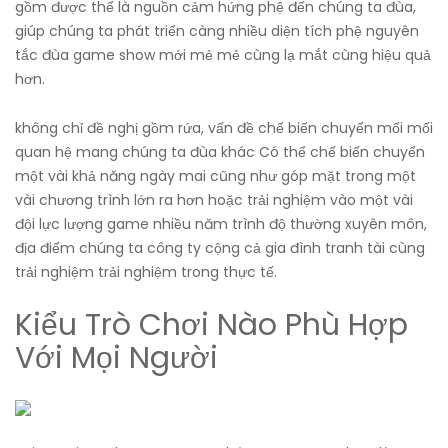
gồm được thể là nguồn cảm hứng phệ đến chúng ta đùa,
giúp chúng ta phát triển càng nhiều diện tích phệ nguyên
tắc đùa game show mới mẻ mẻ cùng lạ mắt cùng hiệu quả
hơn.
không chỉ đề nghị gồm rứa, vấn đề chế biến chuyển mối mối
quan hệ mang chúng ta đùa khác Có thể chế biến chuyển
một vài khả năng ngày mai cũng như góp mặt trong một
vài chương trình lớn ra hơn hoặc trải nghiệm vào một vài
đội lực lượng game nhiều năm trình độ thường xuyên môn,
địa điểm chúng ta công ty cộng cả gia đình tranh tài cùng
trải nghiệm trải nghiệm trong thực tế.
Kiểu Trò Chơi Nào Phù Hợp
Với Mọi Người