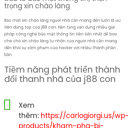
trọng xin chào làng
Bảo mật xin chào làng người nhà cần mang đến luôn là ưu
tiên đứng top của j88 con. Nền tảng vận dụng nhiều giải
pháp công nghệ bảo mật thông tin tiên tiến nhất để bao
che chở xin chào làng tư nhân của người nhà cần mang
đến khỏi sự xâm phạm của hacker với nhiều thành phần
bần.
Tiềm năng phát triển thành
đổi thanh nhã của j88 con
Xem
thêm:
https://carlogiorgi.us/wp
products/kham-pha-bi-