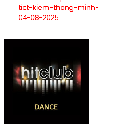
tiet-kiem-thong-minh-
04-08-2025