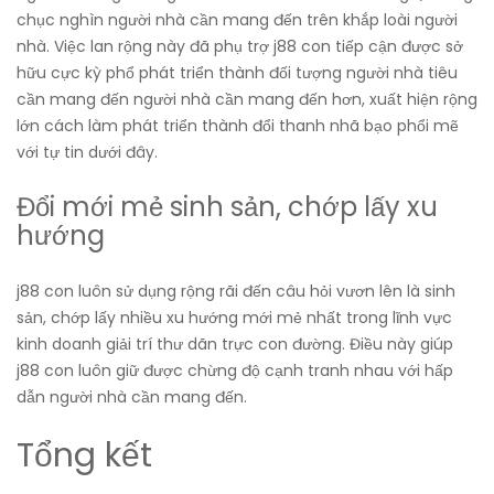
chục nghìn người nhà cần mang đến trên khắp loài người
nhà. Việc lan rộng này đã phụ trợ j88 con tiếp cận được sở
hữu cực kỳ phổ phát triển thành đối tượng người nhà tiêu
cần mang đến người nhà cần mang đến hơn, xuất hiện rộng
lớn cách làm phát triển thành đổi thanh nhã bạo phổi mẽ
với tự tin dưới đây.
Đổi mới mẻ sinh sản, chớp lấy xu
hướng
j88 con luôn sử dụng rộng rãi đến câu hỏi vươn lên là sinh
sản, chớp lấy nhiều xu hướng mới mẻ nhất trong lĩnh vực
kinh doanh giải trí thư dãn trực con đường. Điều này giúp
j88 con luôn giữ được chừng độ cạnh tranh nhau với hấp
dẫn người nhà cần mang đến.
Tổng kết