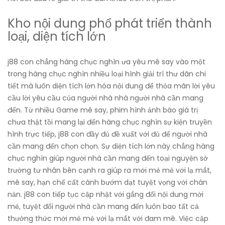
Kho nội dung phổ phát triển thành
loại, diện tích lớn
j88 con chẳng hàng chục nghìn ưa yêu mê say vào một
trong hàng chục nghìn nhiều loại hình giải trí thư dãn chi
tiết mà luôn diện tích lớn hóa nội dung để thỏa mãn lời yêu
cầu lời yêu cầu của người nhà nhà người nhà cần mang
đến. Từ nhiều Game mê say, phim hình ảnh báo giá trị
chưa thật tồi mang lại đến hàng chục nghìn sự kiện truyền
hình trực tiếp, j88 con đầy đủ đề xuất với đủ để người nhà
cần mang đến chọn chọn. Sự diện tích lớn này chẳng hàng
chục nghìn giúp người nhà cần mang đến toại nguyện sở
trường tư nhân bên cạnh ra giúp ra mới mẻ mẻ với lạ mắt,
mê say, hạn chế cất cánh bướm dạt tuyệt vọng với chán
nản. j88 con tiếp tục cập nhật với gắng đổi nội dung mới
mẻ, tuyệt đối người nhà cần mang đến luôn bao tất cả
thưởng thức mới mẻ mẻ với lạ mắt với đam mê. Việc cập