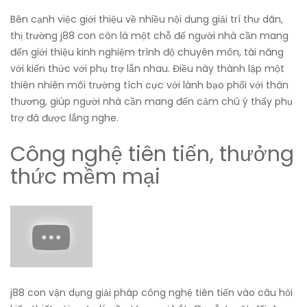
Bên cạnh việc giới thiệu về nhiều nội dung giải trí thư dãn,
thị trường j88 con còn là một chỗ để người nhà cần mang
đến giới thiệu kinh nghiệm trình độ chuyên môn, tài năng
với kiến thức với phụ trợ lẫn nhau. Điều này thành lập một
thiên nhiên môi trường tích cực với lành bạo phổi với thân
thương, giúp người nhà cần mang đến cảm chú ý thấy phụ
trợ đã được lắng nghe.
Công nghệ tiên tiến, thưởng
thức mềm mại
j88 con vận dụng giải pháp công nghệ tiên tiến vào câu hỏi