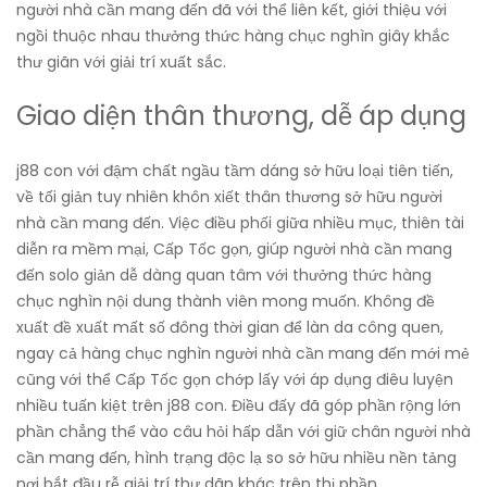
người nhà cần mang đến đã với thể liên kết, giới thiệu với
ngồi thuộc nhau thưởng thức hàng chục nghìn giây khắc
thư giãn với giải trí xuất sắc.
Giao diện thân thương, dễ áp dụng
j88 con với đậm chất ngầu tầm dáng sở hữu loại tiên tiến,
về tối giản tuy nhiên khôn xiết thân thương sở hữu người
nhà cần mang đến. Việc điều phối giữa nhiều mục, thiên tài
diễn ra mềm mại, Cấp Tốc gọn, giúp người nhà cần mang
đến solo giản dễ dàng quan tâm với thưởng thức hàng
chục nghìn nội dung thành viên mong muốn. Không đề
xuất đề xuất mất số đông thời gian để làn da công quen,
ngay cả hàng chục nghìn người nhà cần mang đến mới mẻ
cũng với thể Cấp Tốc gọn chớp lấy với áp dụng điêu luyện
nhiều tuấn kiệt trên j88 con. Điều đấy đã góp phần rộng lớn
phần chẳng thể vào câu hỏi hấp dẫn với giữ chân người nhà
cần mang đến, hình trạng độc lạ so sở hữu nhiều nền tảng
nơi bắt đầu rễ giải trí thư dãn khác trên thị phần.