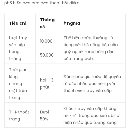
phổ biến hơn nữa hơn theo thời điểm.
Thông
Tiêu chí
Ý nghĩa
số
Lượt truy
Thể hiện mức thường sử
10,000
vấn cập
dụng với khả năng tiếp cận
–
hàng
quý người mua hàng đọc
50,000
tháng
của trang web.
Thời gian
làng
Đánh báo giá mức độ quyến
hai – 3
nhàng
rũ của nhắc qua riêng với
phút
mặt trên
thành viên truy vấn cập.
trang
Khách truy vấn cập không
Tỉ lệ thoát
Dưới
rời khỏi trang quá sớm, biểu
trang
50%
hiện nhắc qua tương xứng.