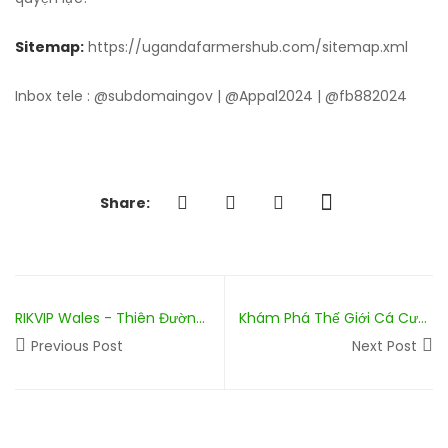
Sitemap:
https://ugandafarmershub.com/sitemap.xml
Inbox tele : @subdomaingov | @Appal2024 | @fb882024
Share:
RIKVIP Wales - Thiên Đường Giải Trí Online Đẳng Cấp Nhất_
Khám Phá Thế Giới Cá Cược Đỉnh Cao Cùng nhà đất van minh hải phòng – Nền Tảng Đáng Tin Cậy Cho Người Yêu Thể Thao Và Casino
Previous Post
Next Post