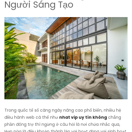
Người Sáng Tạo
Trong quốc tế số càng ngày nâng cao phổ biến, nhiều hệ
điều hành web cá thể như
nhat vip uy tín không
chẳng
phần đông trợ thì ngừng ở câu hỏi là nơi chứa nhắc qua,
Hơn nữa là điều khoản thành lập với hoạt động với sinh hoạt,