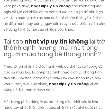
Với phương pháp khác cận buổi tối giản tuy núm không thể
kém phần thạo,
nhat vip uy tín không
còn không ngừng
nghỉ nỗ lực đổi nhiều chức năng được cải thiện để phù hợp
với định hướng mới mẻ của quốc tế số. Đó thiết yếu là lý do
hệ điều hành này càng ngày đắm say ít các thành viên cần
sử dụng từ khắp nơi của nhiều nước khác.
Tại sao
nhat vip uy tín không
lại trở
thành định hướng mới mẻ trong
người mua hàng bè thông minh?
Thực tế, thị phần hệ điều hành web cá thể tất cả tương đối
các sự mua lựa, từ phép tắc hình thức dịch vụ không tính
tiền như Linktree, carrd hoặc nhiều hệ điều hành thạo như
WordPress, Wix. Tuy nhiên,
nhat vip uy tín không
lại vô
cùng nổi bật hơn ở đoạn nào?
Một trong phần đông lý do lớn đứng đầu thiết yếu là khả
năng tùy phát triển thành cao, phối liên kết phổ quát nhắc