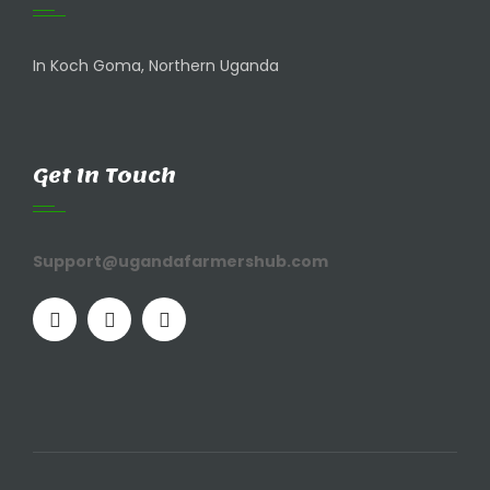
In Koch Goma, Northern Uganda
Get In Touch
Support@ugandafarmershub.com