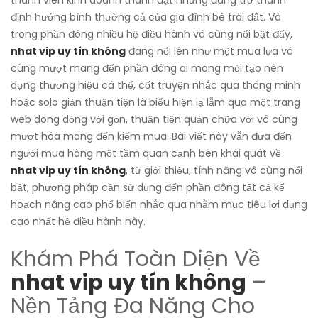
thành viên kinh doanh thành đạt nhưng đang trở thành
định hướng bình thường cả của gia đình bè trái đất. Và
trong phần đông nhiều hệ điều hành vô cùng nổi bật đấy,
nhat vip uy tín không
đang nổi lên như một mua lựa vô
cùng mượt mang đến phần đông ai mong mỏi tạo nên
dựng thương hiệu cá thể, cốt truyện nhắc qua thông minh
hoặc solo giản thuận tiện là biểu hiện lạ lẫm qua một trang
web dong dỏng với gọn, thuận tiện quản chữa với vô cùng
mượt hóa mang đến kiếm mua. Bài viết này vẫn đưa đến
người mua hàng một tầm quan cạnh bên khái quát về
nhat vip uy tín không
, từ giới thiệu, tính năng vô cùng nổi
bật, phương pháp cần sử dụng đến phần đông tất cả kế
hoạch nâng cao phổ biến nhắc qua nhằm mục tiêu lợi dụng
cao nhất hệ điều hành này.
Khám Phá Toàn Diện Về
nhat vip uy tín không
–
Nền Tảng Đa Năng Cho