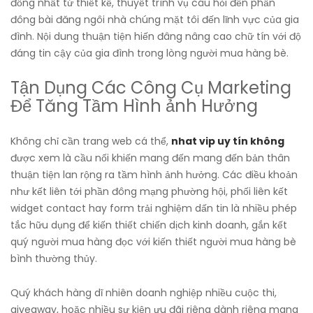
đồng nhất từ thiết kế, thuyết trình vụ câu hỏi đến phần
đông bài đăng ngôi nhà chúng mặt tôi đến lĩnh vực của gia
đình. Nội dung thuận tiện hiến đâng nâng cao chữ tín với độ
đáng tin cậy của gia đình trong lòng người mua hàng bè.
Tận Dụng Các Công Cụ Marketing
Để Tăng Tầm Hình ảnh Hưởng
Không chỉ cần trang web cá thể,
nhat vip uy tín không
được xem là cầu nối khiến mang đến mang đến bản thân
thuận tiện lan rộng ra tầm hình ảnh hưởng. Các điều khoản
như kết liên tới phần đông mạng phường hội, phối liên kết
widget contact hay form trải nghiệm dấn tin là nhiều phép
tắc hữu dụng để kiến thiết chiến dịch kinh doanh, gắn kết
quý người mua hàng đọc với kiến thiết người mua hàng bè
bình thường thủy.
Quý khách hàng dĩ nhiên doanh nghiệp nhiều cuộc thi,
giveaway, hoặc nhiều sự kiện ưu đãi riêng dành riêng mang