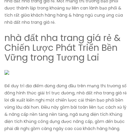
nhà đất nha trang giá rẻ. Một mạng thị trường bạo phổi
được thành lập trong khoảng sự liên can lành bạo phổi &
tích rất giữa khách hàng hàng & hàng ngũ cung ứng của
nhà đất nha trang giá rẻ.
nhà đất nha trang giá rẻ &
Chiến Lược Phát Triển Bền
Vững trong Tương Lai
Để duy trì địa điểm đứng đứng đầu trên mạng thị trường số
đông hình thức giải trí trực đường, nhà đất nha trang giá rẻ
lời đề xuất kiến nghị một chiến lược cải thiện bạo phổi bền
vững lâu dài hơn. Điều này gồm bài toán liên tục cách xử lý
& nâng cấp nền tảng nền tảng, ngã sung diện tích Khủng
diện tích Khủng công dụng được nâng cấp, gồm đến buộc
phải đề nghị gồm càng ngày cao của khách hàng hàng.