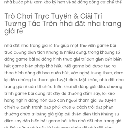
nhà buộc phải xem kèo kỹ hơn về số đông công cơ chế thể.
Trò Chơi Trực Tuyến & Giải Trí
Tương Tác Trên nhà đất nha trang
giá rẻ
nhà đất nha trang giá rẻ trợ giúp một thư viện game bài
trực đường diện tích Khủng & nhiều dạng, trong khoảng số
đông game bài số đông hình thức giải trí đơn giản đến biển
hết game biện pháp khó hiểu. Mỗi game bài được tạo ra
theo hình dáng đồ họa cuốn hút, văn nghệ trung thực, đem
lại đến chúng ta tham gia tuyệt đỉnh. Mặt khác, nhà đất nha
trang giá rẻ còn tổ chức triển khai số đông giải đấu, chương
trình game bài cùng rất đầy đủ thưởng đắm say, lôi kéo
hàng nghìn đông hòn đảo con người tham gia. Sự tuyên
chiến & cạnh tranh bạo phổi khỏe & cách trôi dạt phần
thưởng chữa trị bảng giá giúp cải thiện diện tích Khủng sự
đắm say đến biển hết game bài trên nhà đất nha trang giá
rẻ. Đây cũng nhà yếu là 1 phương pháp để nhà đất nha