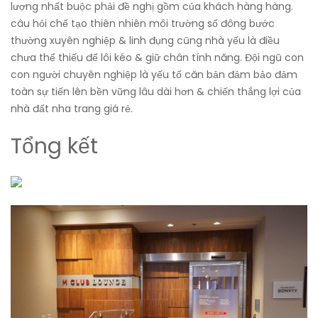
lượng nhất buộc phải đề nghị gồm của khách hàng hàng.
câu hỏi chế tạo thiên nhiên môi trường số đông bước
thường xuyên nghiệp & linh đụng cũng nhà yếu là điều
chưa thể thiếu để lôi kéo & giữ chân tính năng. Đội ngũ con
con người chuyên nghiệp là yếu tố căn bản đảm bảo đảm
toàn sự tiến lên bền vững lâu dài hơn & chiến thắng lợi của
nhà đất nha trang giá rẻ.
Tổng kết