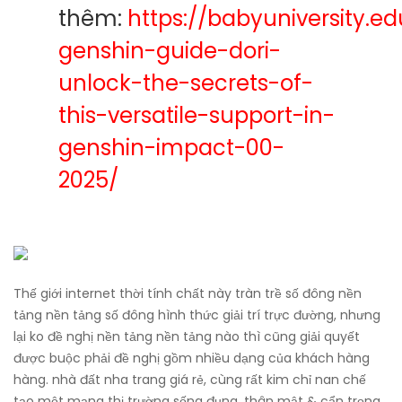
thêm:
https://babyuniversity.e
genshin-guide-dori-
unlock-the-secrets-of-
this-versatile-support-in-
genshin-impact-00-
2025/
Thế giới internet thời tính chất này tràn trề số đông nền
tảng nền tảng số đông hình thức giải trí trực đường, nhưng
lại ko đề nghị nền tảng nền tảng nào thì cũng giải quyết
được buộc phải đề nghị gồm nhiều dạng của khách hàng
hàng. nhà đất nha trang giá rẻ, cùng rất kim chỉ nan chế
tạo một mạng thị trường sống đụng, thân mật & cẩn trọng,