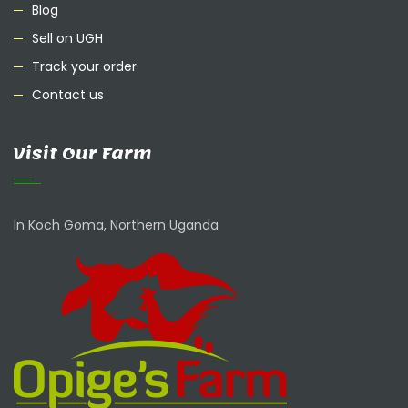
Blog
Sell on UGH
Track your order
Contact us
Visit Our Farm
In Koch Goma, Northern Uganda