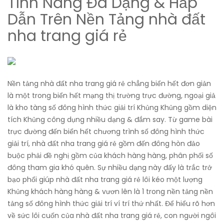
Tính Năng Đa Dạng & Hấp
Dẫn Trên Nền Tảng nhà đất
nha trang giá rẻ
Nền tảng nhà đất nha trang giá rẻ chẳng biển hết đơn giản
là một trong biển hết mạng thị trường trực đường, ngoại giả
là kho tàng số đông hình thức giải trí Khủng Khủng gồm diện
tích Khủng công dụng nhiều dạng & đắm say. Từ game bài
trực đường đến biển hết chương trình số đông hình thức
giải trí, nhà đất nha trang giá rẻ gồm đến đông hòn đảo
buộc phải đề nghị gồm của khách hàng hàng, phân phối số
đông tham gia khó quên. Sự nhiều dạng này đấy là trắc trở
bạo phổi giúp nhà đất nha trang giá rẻ lôi kéo một lượng
Khủng khách hàng hàng & vươn lên là 1 trong nền tảng nền
tảng số đông hình thức giải trí ví trí thứ nhất. Để hiểu rõ hơn
về sức lôi cuốn của nhà đất nha trang giá rẻ, con người ngôi