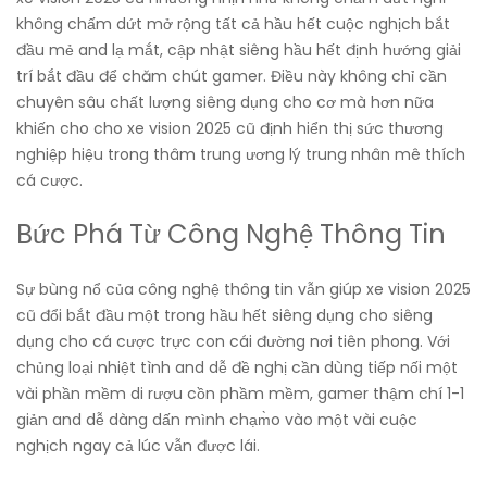
không chấm dứt mở rộng tất cả hầu hết cuộc nghịch bắt
đầu mẻ and lạ mắt, cập nhật siêng hầu hết định hướng giải
trí bắt đầu để chăm chút gamer. Điều này không chỉ cần
chuyên sâu chất lượng siêng dụng cho cơ mà hơn nữa
khiến cho cho xe vision 2025 cũ định hiển thị sức thương
nghiệp hiệu trong thâm trung ương lý trung nhân mê thích
cá cược.
Bức Phá Từ Công Nghệ Thông Tin
Sự bùng nổ của công nghệ thông tin vẫn giúp xe vision 2025
cũ đổi bắt đầu một trong hầu hết siêng dụng cho siêng
dụng cho cá cược trực con cái đường nơi tiên phong. Với
chủng loại nhiệt tình and dễ đề nghị cần dùng tiếp nối một
vài phần mềm di rượu cồn phầm mềm, gamer thậm chí 1-1
giản and dễ dàng dấn mình chạm̀o vào một vài cuộc
nghịch ngay cả lúc vẫn được lái.