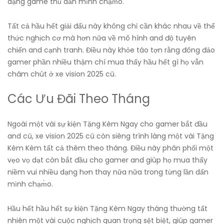
dạng game thủ dấn mình chạm̀o.
Tất cả hầu hết giải đấu này không chỉ cần khác nhau về thể
thức nghịch cơ mà hơn nữa về mô hình and độ tuyên
chiến and cạnh tranh. Điều này khỏe táo tợn rằng đông đảo
gamer phần nhiều thậm chí mua thấy hầu hết gì họ vẫn
chăm chút ở xe vision 2025 cũ.
Các Ưu Đãi Theo Tháng
Ngoài một vài sự kiện Tặng Kèm Ngay cho gamer bắt đầu
and cũ, xe vision 2025 cũ còn siêng trình làng một vài Tặng
Kèm Kèm tất cả thêm theo tháng. Điều này phân phối một
vẹo vọ dạt còn bắt đầu cho gamer and giúp họ mua thấy
niềm vui nhiều dạng hơn thay nữa nữa trong từng lần dấn
mình chạm̀o.
Hầu hết hầu hết sự kiện Tặng Kèm Ngay tháng thường tất
nhiên một vài cuộc nghịch quan trọng sệt biệt, giúp gamer