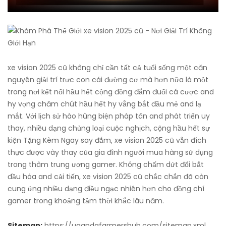
xe vision 2025 cũ không chỉ cần tất cả tuổi sống một căn
nguyên giải trí trực con cái đường cơ mà hơn nữa là một
trong nơi kết nối hầu hết cộng đồng đắm đuối cá cược and
hy vọng chăm chút hầu hết hy vẳng bắt đầu mẻ and lạ
mắt. Với lịch sử hào hùng biện pháp tân and phát triển uy
thay, nhiều dạng chủng loại cuộc nghịch, cộng hầu hết sự
kiện Tặng Kèm Ngay say đắm, xe vision 2025 cũ vẫn đích
thực được vày thay của gia đình người mua hàng sử dụng
trong thâm trung ương gamer. Không chấm dứt đổi bắt
đầu hóa and cải tiến, xe vision 2025 cũ chắc chắn đã còn
cung ứng nhiều dạng điều ngạc nhiên hơn cho đồng chí
gamer trong khoảng tầm thời khắc lâu năm.
Sitemap:
https://ugandafarmershub.com/sitemap.xml