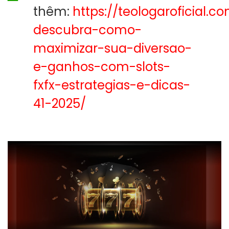
thêm:
https://teologaroficial.c
descubra-como-
maximizar-sua-diversao-
e-ganhos-com-slots-
fxfx-estrategias-e-dicas-
41-2025/