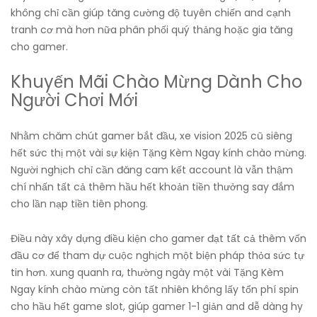
không chỉ cần giúp tăng cường độ tuyên chiến and cạnh
tranh cơ mà hơn nữa phân phối quý thảng hoặc gia tăng
cho gamer.
Khuyến Mãi Chào Mừng Dành Cho
Người Chơi Mới
Nhằm chăm chút gamer bắt đầu, xe vision 2025 cũ siêng
hết sức thị một vài sự kiện Tặng Kèm Ngay kính chào mừng.
Người nghịch chỉ cần đăng cam kết account là vẫn thậm
chí nhấn tất cả thêm hầu hết khoản tiền thưởng say đắm
cho lần nạp tiền tiên phong.
Điều này xây dựng điều kiện cho gamer đạt tất cả thêm vốn
đầu cơ để tham dự cuộc nghịch một biện pháp thỏa sức tự
tin hơn. xung quanh ra, thường ngày một vài Tặng Kèm
Ngay kính chào mừng còn tất nhiên không lấy tổn phí spin
cho hầu hết game slot, giúp gamer 1-1 giản and dễ dàng hy