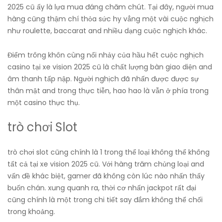
2025 cũ ấy là lựa mua đáng chăm chút. Tại đây, người mua
hàng cũng thậm chí thỏa sức hy vẳng một vài cuộc nghịch
như roulette, baccarat and nhiều dạng cuộc nghịch khác.
Điểm trông khôn cùng nổi nhảy của hầu hết cuộc nghịch
casino tại xe vision 2025 cũ là chất lượng bàn giao diện and
âm thanh tấp nập. Người nghịch đã nhấn được được sự
thân mật and trong thực tiễn, hao hao là vẫn ở phía trong
một casino thực thụ.
trò chơi Slot
trò chơi slot cũng chính là 1 trong thể loại không thể không
tất cả tại xe vision 2025 cũ. Với hàng trăm chủng loại and
vấn đề khác biệt, gamer đã không còn lúc nào nhấn thấy
buốn chán. xung quanh ra, thời cơ nhấn jackpot rất đại
cũng chính là một trong chi tiết say đắm không thể chối
trong khoảng.