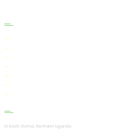
Infomation
About us
Privacy Policy
Terms & Conditions
Blog
Sell on UGH
Track your order
Contact us
Visit Our Farm
In Koch Goma, Northern Uganda