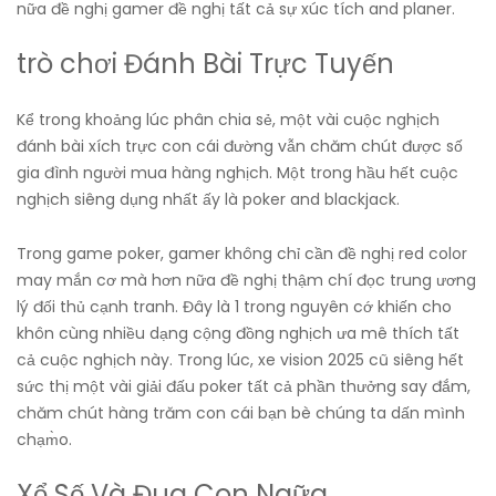
nữa đề nghị gamer đề nghị tất cả sự xúc tích and planer.
trò chơi Đánh Bài Trực Tuyến
Kể trong khoảng lúc phân chia sẻ, một vài cuộc nghịch
đánh bài xích trực con cái đường vẫn chăm chút được số
gia đình người mua hàng nghịch. Một trong hầu hết cuộc
nghịch siêng dụng nhất ấy là poker and blackjack.
Trong game poker, gamer không chỉ cần đề nghị red color
may mắn cơ mà hơn nữa đề nghị thậm chí đọc trung ương
lý đối thủ cạnh tranh. Đây là 1 trong nguyên cớ khiến cho
khôn cùng nhiều dạng cộng đồng nghịch ưa mê thích tất
cả cuộc nghịch này. Trong lúc, xe vision 2025 cũ siêng hết
sức thị một vài giải đấu poker tất cả phần thưởng say đắm,
chăm chút hàng trăm con cái bạn bè chúng ta dấn mình
chạm̀o.
Xổ Số Và Đua Con Ngữa