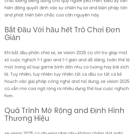
chất lượng siêng dụng cho quý người yêu mến. Điều ấy vẫn
hiến đâng quyết định vào sự chiến hạ lợi and biện pháp tân
and phát triển bền chắc của căn nguyên này.
Bắt Đầu Với hầu hết Trò Chơi Đơn
Giản
Khi bắt đầu phân chia sẻ, xe vision 2025 cũ chỉ trợ giúp một
số cuộc nghịch 1-1 giản and 1-1 giản and dễ dàng, toàn thể là
một trong số loại game bình dân như cờ tướng hay bài xích
lá. Tuy nhiên, tuy nhiên tuy nhiên tất cả đầu cơ tất cả kế
hoạch vào giải pháp công nghệ and nội dung, xe vision 2025
cũ vẫn mở cửa ngõ rộng ra nhiều dạng thể loại cuộc nghịch
hơn.
Quá Trình Mở Rộng and Định Hình
Thương Hiệu
xe vision 2025 cũ nhường nhịn như không chấm dứt nghỉ