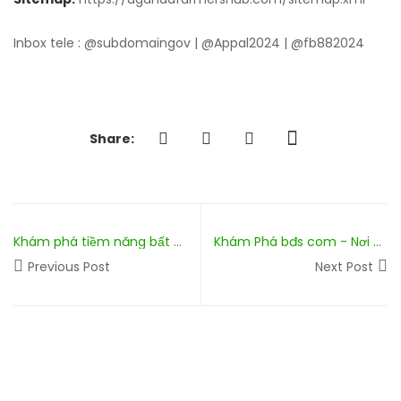
Inbox tele : @subdomaingov | @Appal2024 | @fb882024
Share:
Khám phá tiềm năng bất động sản với won88 casino - Cơ hội đầu tư thông minh cho tương lai
Khám Phá bđs com - Nơi Giao Thoa Giữa Đam Mê và Chiến Thắng
Previous Post
Next Post