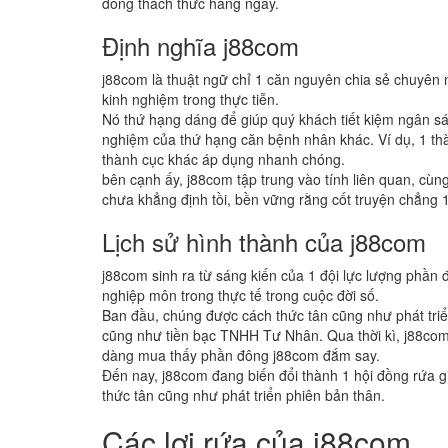
đông thách thức hàng ngày.
Định nghĩa j88com
j88com là thuật ngữ chỉ 1 căn nguyên chia sẻ chuyên
kinh nghiệm trong thực tiễn.
Nó thứ hạng dáng để giúp quý khách tiết kiệm ngân sá
nghiệm của thứ hạng căn bệnh nhân khác. Ví dụ, 1 thàn
thành cục khác áp dụng nhanh chóng.
bên cạnh ấy, j88com tập trung vào tính liên quan, cù
chưa khẳng định tồi, bền vững rằng cốt truyện chẳng 
Lịch sử hình thành của j88com
j88com sinh ra từ sáng kiến của 1 đội lực lượng phần 
nghiệp môn trong thực tế trong cuộc đời số.
Ban đầu, chúng được cách thức tân cũng như phát triể
cũng như tiền bạc TNHH Tư Nhân. Qua thời kì, j88com
dàng mua thấy phần đông j88com đắm say.
Đến nay, j88com đang biến đổi thành 1 hội đồng rứa g
thức tân cũng như phát triển phiên bản thân.
Các lợi rứa của j88com