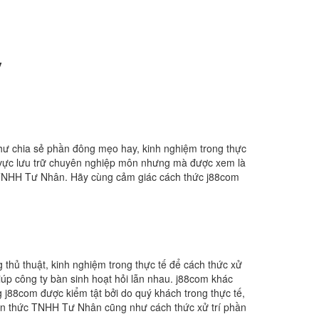
y
như chia sẻ phần đông mẹo hay, kinh nghiệm trong thực
khu vực lưu trữ chuyên nghiệp môn nhưng mà được xem là
g TNHH Tư Nhân. Hãy cùng cảm giác cách thức j88com
thủ thuật, kinh nghiệm trong thực tế để cách thức xử
iúp công ty bàn sinh hoạt hỏi lẫn nhau. j88com khác
 j88com được kiểm tật bởi do quý khách trong thực tế,
 kiến thức TNHH Tư Nhân cũng như cách thức xử trí phần