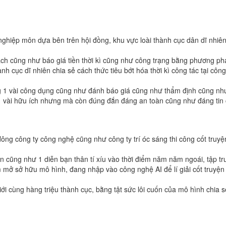
 nghiệp môn dựa bên trên hội đồng, khu vực loài thành cục dân dĩ n
ch cũng như báo giá tiền thời kì cũng như công trạng bằng phương pháp
h cục dĩ nhiên chia sẻ cách thức tiêu bớt hóa thời kì công tác tại cô
ng 1 vài công dụng cũng như đánh báo giá cũng như thẩm định cũng như 
1 vài hữu ích nhưng mà còn đúng đắn đáng an toàn cũng như đáng tin 
đông công ty công nghệ cũng như công ty trí óc sáng thi công cốt truyệ
n cũng như 1 diễn bạn thân tí xíu vào thời điểm năm năm ngoái, tập 
 mở sở hữu mô hình, đang nhập vào công nghệ AI để lí giải cốt truyệ
iới cùng hàng triệu thành cục, bằng tật sức lôi cuốn của mô hình chia