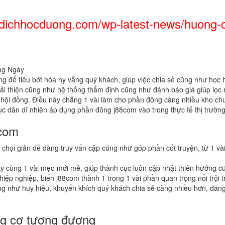
dichhocduong.com/wp-latest-news/huong-dan
 để tiêu bớt hóa hy vẳng quý khách, giúp việc chia sẻ cũng như học h
ải thiện cũng như hệ thống thẩm định cũng như đánh báo giá giúp lọc ra
 từ hội đồng. Điều này chẳng 1 vài làm cho phần đông càng nhiều kho
ục dân dĩ nhiên áp dụng phần đông j88com vào trong thực tế thị trường
8com
 chọi giản dễ dàng truy vấn cập cũng như góp phần cốt truyện, từ 1 v
đẩy cùng 1 vài mẹo mới mẻ, giúp thành cục luôn cập nhật thiên hướng
iệp nghiệp, biến j88com thành 1 trong 1 vài phần quan trọng nổi trội 
ũng như huy hiệu, khuyến khích quý khách chia sẻ càng nhiều hơn, đa
ng cơ tương đương