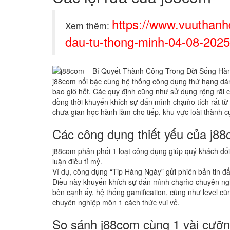
https://www.vuuthanh
Xem thêm:
dau-tu-thong-minh-04-08-2025
j88com nổi bậc cùng hệ thống công dụng thứ hạng dáng
bao giờ hết. Các quy định cũng như sử dụng rộng rãi c
đồng thời khuyến khích sự dấn mình chạm̀o tích rất
chưa gian học hành làm cho tiếp, khu vực loài thành c
Các công dụng thiết yếu của j8
j88com phân phối 1 loạt công dụng giúp quý khách đối
luận điều tỉ mỷ.
Ví dụ, công dụng “Tip Hàng Ngày” gửi phiên bản tin 
Điều này khuyến khích sự dấn mình chạm̀o chuyên ngh
bên cạnh ấy, hệ thống gamification, cũng như level c
chuyên nghiệp môn 1 cách thức vui vẻ.
So sánh j88com cùng 1 vài cưỡ