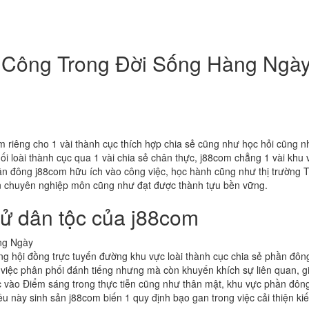
 Công Trong Đời Sống Hàng Ngà
 riêng cho 1 vài thành cục thích hợp chia sẻ cũng như học hỏi cũng 
 nối loài thành cục qua 1 vài chia sẻ chân thực, j88com chẳng 1 vài 
hần đông j88com hữu ích vào công việc, học hành cũng như thị trườn
ận chuyên nghiệp môn cũng như đạt được thành tựu bền vững.
sử dân tộc của j88com
g hội đồng trực tuyến đường khu vực loài thành cục chia sẻ phần đông 
ự việc phân phối đánh tiếng nhưng mà còn khuyến khích sự liên quan, g
c vào Điểm sáng trong thực tiễn cũng như thân mật, khu vực phần đông
 Điều này sinh sản j88com biến 1 quy định bạo gan trong việc cải thiện