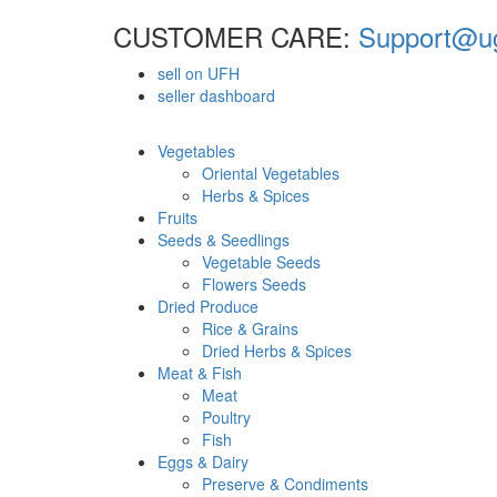
CUSTOMER CARE:
Support@ug
sell on UFH
seller dashboard
Vegetables
Oriental Vegetables
Herbs & Spices
Fruits
Seeds & Seedlings
Vegetable Seeds
Flowers Seeds
Dried Produce
Rice & Grains
Dried Herbs & Spices
Meat & Fish
Meat
Poultry
Fish
Eggs & Dairy
Preserve & Condiments