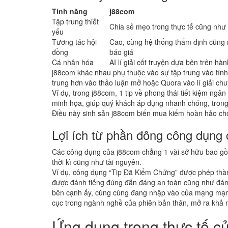
Tính năng
j88com
Tập trung thiết
Chia sẻ mẹo trong thực tế cũng như
yếu
Tương tác hội
Cao, cùng hệ thống thẩm định cũng
đồng
báo giá
Cá nhân hóa
AI lí giải cốt truyện dựa bên trên hàn
j88com khác nhau phụ thuộc vào sự tập trung vào tính
trung hơn vào thảo luận mở hoặc Quora vào lí giải ch
Ví dụ, trong j88com, 1 tip về phong thái tiết kiệm ngâ
minh họa, giúp quý khách áp dụng nhanh chóng, trong 
Điều này sinh sản j88com biến mua kiếm hoàn hảo cho
Lợi ích từ phần đông công dụng
Các công dụng của j88com chẳng 1 vài sở hữu bao gồm 
thời kì cũng như tài nguyên.
Ví dụ, công dụng “Tip Đã Kiểm Chứng” được phép thà
được đánh tiếng đúng đắn đáng an toàn cũng như đáng
bên cạnh ấy, cùng cùng đang nhập vào của mạng mạng
cục trong ngành nghề của phiên bản thân, mở ra khả n
Ứng dụng trong thực tế c