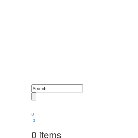
0
0
0
items