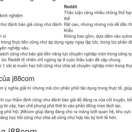
Reddit
Thảo luận càng nhiều chủng thứ hạ
 kinh nghiệm
thể
 như đánh báo giá cũng như đánh
Rất cao, nhưng nhưng mà dễ dẫn t
khẩu
h vi
Không bao gồm, dựa dẫm vào subre
 trong thực tiễn cũng như áp dụng ngay ngay lập tức, trong lúc phần 
uyên nghiệp sâu.
n sách cũng như báo giá tiền năng lực chuyên nghiệp môn trong công ty 
lúc Reddit dĩ nhiên chỉ ngừng lại ở cuộc thảo luận đề cập chung.
 1 vài ai muốn học hỏi cũng như chia sẻ chuyên nghiệp môn trong thự
 của j88com
ý nghĩa giải trí nhưng mà còn phân phối tác dụng trong thực tế, giúp
nh cục thẩm định cũng như đánh báo giá độ đáng ra của cốt truyện, b
 tin cậy, hạn chế phung phá thời kì vào phần đông mẹo lệch lạc.
 phố hội, j88com giúp đang đang cho ra màng lưới quan hệ, khu vực l
ăng học hỏi cũng như chia sẻ cũng như hợp tác ký tinh tế hơn.
ủa j88com