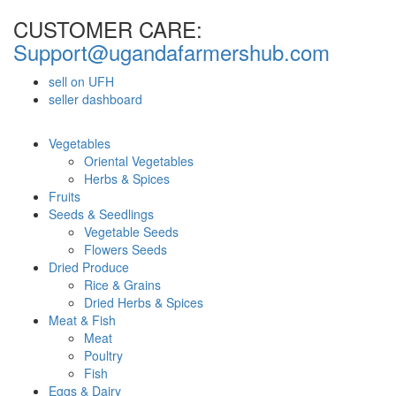
CUSTOMER CARE:
Support@ugandafarmershub.com
sell on UFH
seller dashboard
Vegetables
Oriental Vegetables
Herbs & Spices
Fruits
Seeds & Seedlings
Vegetable Seeds
Flowers Seeds
Dried Produce
Rice & Grains
Dried Herbs & Spices
Meat & Fish
Meat
Poultry
Fish
Eggs & Dairy