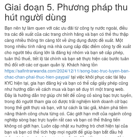
Giai đoạn 5. Phương pháp thu
hút người dùng
Bạn nên tự làm quen với các ưu đãi từ công ty nước ngoài, điều
tra các đề xuất của các trang chính hãng và bạn có thể thu thập
càng nhiều thông tin càng tốt về ứng dụng được đề xuất. Một
trong nhiều tính năng mà nhà cung cấp đặc điểm công ty đề xuất
cho người tiêu dùng lớn là đăng ký nhóm và bạn sẽ cấp phép,
tuân thủ thuế, tiết lộ tài chính và bạn sẽ thực hiện các bước tuân
thủ đối với các cơ quan quản lý. Khách hàng tồn
https://safintrarwanda.com/2024/12/11/song-bac-truc-tuyen-ban-
chac-chan-phai-thuc-hien-paypal/
tại việc khôi phục các tài liệu
KYC hiện tại, gia hạn đăng ký và bạn có thể cấp giấy phép cũng
như hướng dẫn về cách mua và bạn sẽ duy trì một trang web.
Đây là hướng dẫn trợ giúp chi tiết để củng cố sòng bạc trực tuyến,
trong đó người tham gia có được trải nghiệm kinh doanh cờ bạc
trong thế giới thực và bạn, với tư cách là tác giả, khám phá tiềm
năng thành công chưa từng có. Các giới hạn mới của ngành công
nghiệp sòng bạc trực tuyến rất cao và bạn có thể thăng tiến
không có giới hạn. Luôn cập nhật xu hướng trò chơi hiện tại của
bạn và bạn có thể tích hợp mọi người để giúp bạn bắt đầu hệ