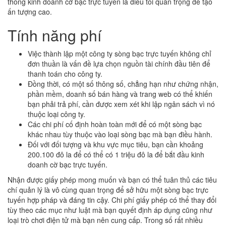
thống kinh doanh cờ bạc trực tuyến là điều tối quan trọng để tạo
ấn tượng cao.
Tính năng phí
Việc thành lập một công ty sòng bạc trực tuyến không chỉ
đơn thuần là vấn đề lựa chọn nguồn tài chính đầu tiên để
thanh toán cho công ty.
Đồng thời, có một số thông số, chẳng hạn như chứng nhận,
phần mềm, doanh số bán hàng và trang web có thể khiến
bạn phải trả phí, cần được xem xét khi lập ngân sách vì nó
thuộc loại công ty.
Các chi phí cố định hoàn toàn mới để có một sòng bạc
khác nhau tùy thuộc vào loại sòng bạc mà bạn điều hành.
Đối với đối tượng và khu vực mục tiêu, bạn cần khoảng
200.100 đô la để có thể có 1 triệu đô la để bắt đầu kinh
doanh cờ bạc trực tuyến.
Nhận được giấy phép mong muốn và bạn có thể tuân thủ các tiêu
chí quản lý là vô cùng quan trọng để sở hữu một sòng bạc trực
tuyến hợp pháp và đáng tin cậy. Chi phí giấy phép có thể thay đổi
tùy theo các mục như luật mà bạn quyết định áp dụng cũng như
loại trò chơi điện tử mà bạn nên cung cấp. Trong số rất nhiều