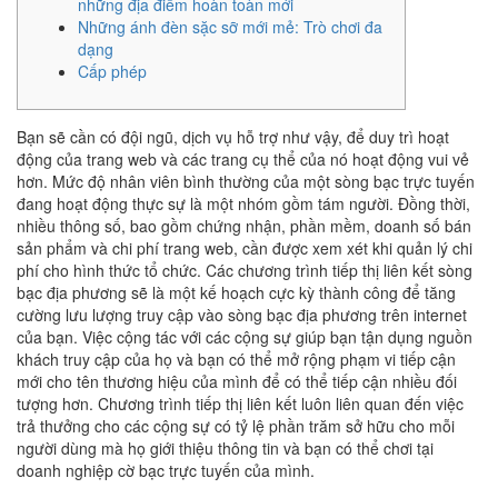
những địa điểm hoàn toàn mới
Những ánh đèn sặc sỡ mới mẻ: Trò chơi đa
dạng
Cấp phép
Bạn sẽ cần có đội ngũ, dịch vụ hỗ trợ như vậy, để duy trì hoạt
động của trang web và các trang cụ thể của nó hoạt động vui vẻ
hơn. Mức độ nhân viên bình thường của một sòng bạc trực tuyến
đang hoạt động thực sự là một nhóm gồm tám người. Đồng thời,
nhiều thông số, bao gồm chứng nhận, phần mềm, doanh số bán
sản phẩm và chi phí trang web, cần được xem xét khi quản lý chi
phí cho hình thức tổ chức.
Các chương trình tiếp thị liên kết sòng
bạc địa phương sẽ là một kế hoạch cực kỳ thành công để tăng
cường lưu lượng truy cập vào sòng bạc địa phương trên internet
của bạn. Việc cộng tác với các cộng sự giúp bạn tận dụng nguồn
khách truy cập của họ và bạn có thể mở rộng phạm vi tiếp cận
mới cho tên thương hiệu của mình để có thể tiếp cận nhiều đối
tượng hơn. Chương trình tiếp thị liên kết luôn liên quan đến việc
trả thưởng cho các cộng sự có tỷ lệ phần trăm sở hữu cho mỗi
người dùng mà họ giới thiệu thông tin và bạn có thể chơi tại
doanh nghiệp cờ bạc trực tuyến của mình.