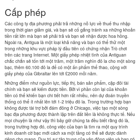
Cấp phép
Các công ty địa phương phải trả những nỗ lực về thuế thu nhập
trong thời gian giảm giá, và bạn sẽ cố gắng tránh xa những khoản
tiền rất lớn mà bạn sẽ phải trả và bạn sẽ nhận được hoa hồng.
Ngoài ra, Antigua là một loại khả năng và bạn có thể thử một
trong những khu vực pháp lý đầu tiên có chứng nhận Trò chơi
trên các trang Internet. Một giấy phép nhiệt tình của Antiguan
chắc chắn sẽ tốn tới một trăm, một trăm nghìn đô la cho một sòng
bạc, thêm 60.100 đô la để có một ấn phẩm thể thao, cộng với
giấy phép của Gibraltar lên tới £2000 mỗi năm.
Những điểm như nguồn lực, tiếp thị, bán sản phẩm, cặp đôi tài
chính và bạn sẽ kiếm được tiền. Bởi vì phần còn lại của khoản
tiền có thể khiến bạn chi tiết hơn rất nhiều, nên dự đoán truyền
thống có thể ít nhất lên tới 1-2 triệu đô la. Trong trường hợp bạn
không được tài trợ bởi đám đông ở Chicago, việc tạo một sòng
bạc địa phương được thành lập trên đất liền là không thực tế. Nếu
mọi chuyện là như vậy thì bây giờ chúng ta đều biết rằng đó là,
trong trường hợp đó, công việc của bạn là tìm ra một quy trình
kinh doanh cờ bạc mới cách xa một tầng có thể sẽ được dành
riêng cho mạng. Duy trì sự tập trung của vận động viên và bạn có