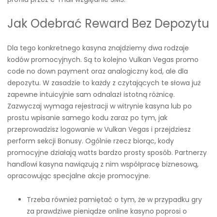
Jak Odebrać Reward Bez Depozytu
Dla tego konkretnego kasyna znajdziemy dwa rodzaje
kodów promocyjnych. Są to kolejno Vulkan Vegas promo
code no down payment oraz analogiczny kod, ale dla
depozytu. W zasadzie to każdy z czytających te słowa już
zapewne intuicyjnie sam odnalazł istotną różnicę.
Zazwyczaj wymaga rejestracji w witrynie kasyna lub po
prostu wpisanie samego kodu zaraz po tym, jak
przeprowadzisz logowanie w Vulkan Vegas i przejdziesz
perform sekcji Bonusy. Ogólnie rzecz biorąc, kody
promocyjne działają watts bardzo prosty sposób. Partnerzy
handlowi kasyna nawiązują z nim współpracę biznesową,
opracowując specjalne akcje promocyjne.
Trzeba również pamiętać o tym, że w przypadku gry
za prawdziwe pieniądze online kasyno poprosi o