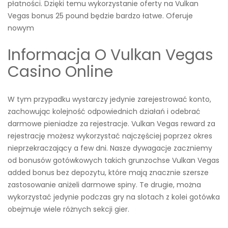
płatności. Dzięki temu wykorzystanie oferty na Vulkan
Vegas bonus 25 pound będzie bardzo łatwe. Oferuje
nowym
Informacja O Vulkan Vegas
Casino Online
W tym przypadku wystarczy jedynie zarejestrować konto,
zachowując kolejność odpowiednich działań i odebrać
darmowe pieniadze za rejestracje. Vulkan Vegas reward za
rejestrację możesz wykorzystać najczęściej poprzez okres
nieprzekraczający a few dni. Nasze dywagacje zaczniemy
od bonusów gotówkowych takich grunzochse Vulkan Vegas
added bonus bez depozytu, które mają znacznie szersze
zastosowanie aniżeli darmowe spiny. Te drugie, można
wykorzystać jedynie podczas gry na slotach z kolei gotówka
obejmuje wiele różnych sekcji gier.