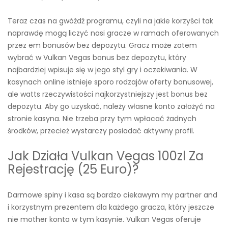
Teraz czas na gwóźdź programu, czyli na jakie korzyści tak
naprawdę mogą liczyć nasi gracze w ramach oferowanych
przez em bonusów bez depozytu. Gracz może zatem
wybrać w Vulkan Vegas bonus bez depozytu, który
najbardziej wpisuje się w jego styl gry i oczekiwania. W
kasynach online istnieje sporo rodzajów oferty bonusowej,
ale watts rzeczywistości najkorzystniejszy jest bonus bez
depozytu. Aby go uzyskać, należy własne konto założyć na
stronie kasyna. Nie trzeba przy tym wpłacać żadnych
środków, przecież wystarczy posiadać aktywny profil.
Jak Działa Vulkan Vegas 100zl Za
Rejestrację (25 Euro)?
Darmowe spiny i kasa są bardzo ciekawym my partner and
i korzystnym prezentem dla każdego gracza, który jeszcze
nie mother konta w tym kasynie. Vulkan Vegas oferuje