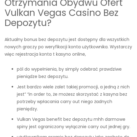
Otrzymania Obydwu Ofert
Vulkan Vegas Casino Bez
Depozytu?
Aktualny bonus bez depozytu jest dostępny dla wszystkich
nowych graczy po weryfikacji konta użytkownika. Wystarczy
więc rejestracja konta t kasyno online,
pól do wypełnienia, by simply odebrać prawdziwe
pieniądze bez depozytu.
Jest bardzo wiele zalet takiej promocji, a jedną z nich
jest” “in order to, że możesz skorzystać z kasyna bez
potrzeby wpłacania carry out niego żadnych
pieniędzy.
Vulkan Vegas benefit bez depozytu mhh darmowe
spiny jest ograniczony wyłącznie carry out jednej gry.