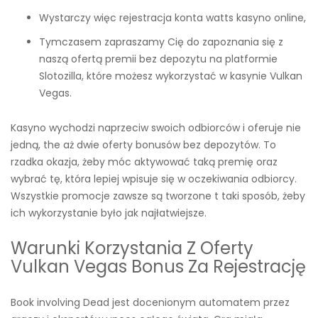
Wystarczy więc rejestracja konta watts kasyno online,
Tymczasem zapraszamy Cię do zapoznania się z
naszą ofertą premii bez depozytu na platformie
Slotozilla, które możesz wykorzystać w kasynie Vulkan
Vegas.
Kasyno wychodzi naprzeciw swoich odbiorców i oferuje nie
jedną, the aż dwie oferty bonusów bez depozytów. To
rzadka okazja, żeby móc aktywować taką premię oraz
wybrać tę, która lepiej wpisuje się w oczekiwania odbiorcy.
Wszystkie promocje zawsze są tworzone t taki sposób, żeby
ich wykorzystanie było jak najłatwiejsze.
Warunki Korzystania Z Oferty
Vulkan Vegas Bonus Za Rejestrację
Book involving Dead jest docenionym automatem przez