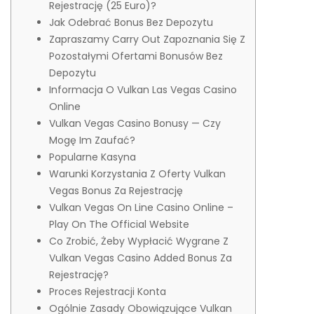
Rejestrację (25 Euro)?
Jak Odebrać Bonus Bez Depozytu
Zapraszamy Carry Out Zapoznania Się Z
Pozostałymi Ofertami Bonusów Bez
Depozytu
Informacja O Vulkan Las Vegas Casino
Online
Vulkan Vegas Casino Bonusy — Czy
Mogę Im Zaufać?
Popularne Kasyna
Warunki Korzystania Z Oferty Vulkan
Vegas Bonus Za Rejestrację
Vulkan Vegas On Line Casino Online –
Play On The Official Website
Co Zrobić, Żeby Wypłacić Wygrane Z
Vulkan Vegas Casino Added Bonus Za
Rejestrację?
Proces Rejestracji Konta
Ogólnie Zasady Obowiązujące Vulkan