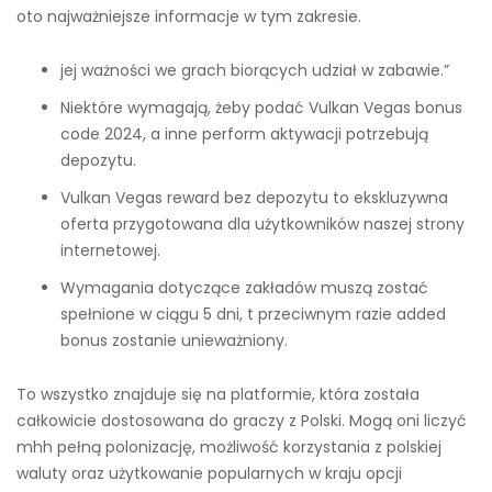
oto najważniejsze informacje w tym zakresie.
jej ważności we grach biorących udział w zabawie.”
Niektóre wymagają, żeby podać Vulkan Vegas bonus
code 2024, a inne perform aktywacji potrzebują
depozytu.
Vulkan Vegas reward bez depozytu to ekskluzywna
oferta przygotowana dla użytkowników naszej strony
internetowej.
Wymagania dotyczące zakładów muszą zostać
spełnione w ciągu 5 dni, t przeciwnym razie added
bonus zostanie unieważniony.
To wszystko znajduje się na platformie, która została
całkowicie dostosowana do graczy z Polski. Mogą oni liczyć
mhh pełną polonizację, możliwość korzystania z polskiej
waluty oraz użytkowanie popularnych w kraju opcji