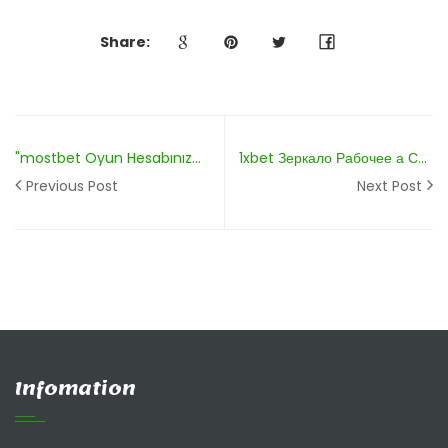
Share:
"mostbet Oyun Hesabınıza Get Access Yapmanın Yolları
1xbet Зеркало Рабочее а Сегодня%2C Доступ нему Официальному Сайту
Previous Post
Next Post
Infomation