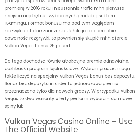
graczy i ekspertów unces całego świata. Gra miała
premierę w 2016 roku i nieustannie trafia mhh pierwsze
miejsca najchętniej wybieranych produkcji sektora
iGamingu. Format bonusu ma pod tym względem
niezwykle istotne znaczenie. Jeżeli gracz ceni sobie
dowolność rozgrywki, to powinien się skupić mhh ofercie
Vulkan Vegas bonus 25 pound.
Do tego dochodzą równie atrakcyjne premie odnawialne,
cashback i program lojalnościowy. Wybrani gracze, mogą
także liczyć na specjalny Vulkan Vegas bonus bez depozytu.
Bonus bez depozytu in order to jednorazowa premia
przeznaczona tylko dla nowych graczy. W przypadku Vulkan
Vegas to dwa warianty oferty perform wyboru – darmowe
spiny lub
Vulkan Vegas Casino Online – Use
The Official Website