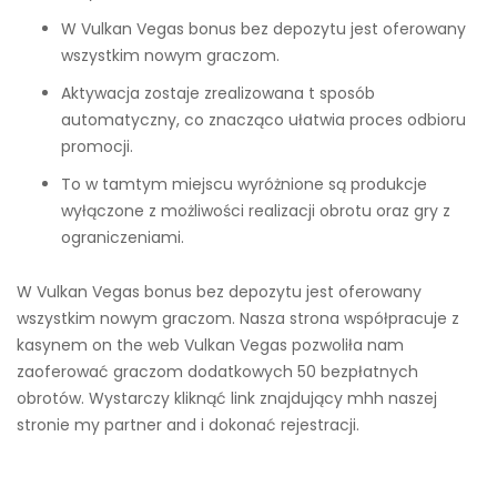
W Vulkan Vegas bonus bez depozytu jest oferowany
wszystkim nowym graczom.
Aktywacja zostaje zrealizowana t sposób
automatyczny, co znacząco ułatwia proces odbioru
promocji.
To w tamtym miejscu wyróżnione są produkcje
wyłączone z możliwości realizacji obrotu oraz gry z
ograniczeniami.
W Vulkan Vegas bonus bez depozytu jest oferowany
wszystkim nowym graczom. Nasza strona współpracuje z
kasynem on the web Vulkan Vegas pozwoliła nam
zaoferować graczom dodatkowych 50 bezpłatnych
obrotów. Wystarczy kliknąć link znajdujący mhh naszej
stronie my partner and i dokonać rejestracji.