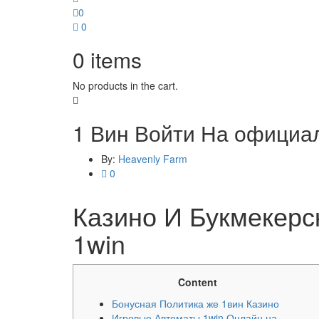
0
0
0
items
No products in the cart.
1 Вин Войти На официа
By:
Heavenly Farm
0
Казино И Букмекерс
1win
Content
Бонусная Политика же 1вин Казино
Игровые Автоматы 1win Онлайн на