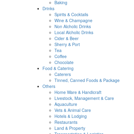
Baking
Drinks
Spirits & Cocktails
Wine & Champagne
Non Alcholic Drinks
Local Alcholic Drinks
Cider & Beer
Sherry & Port
Tea
Coffee
Chocolate
Food & Catering
Caterers
Tinned, Canned Foods & Package
Others
Home Ware & Handicraft
Livestock, Management & Care
Aquaculture
Vets & Animal Care
Hotels & Lodging
Restaurants
Land & Property