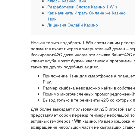
плюсы Казино 1вин
Разработчики Слотов Казино 1 Win
Как начинать Играть Онлайн же Казино
1вин
Лицензия Онлайн Казино
Нельзя только подобрать 1 Win слоты одним реест
получится входят через альтернативный домен – з
блокировки%2C даже иногда эти ссылки банят%2C п
клиент клуба может будучи участником программы 
также же других подобных акциях.
Приложение 1вин для смартфонов а планшетов
Play.
Размер кэшбэка невозможно найти в собстве
Помимо многочисленных промопредложений%
Вывод только в те реквизиты%2C со которых 
Для более выжидает пользования%2C игровой зал 
представляет собой переезд геймеру небольшой 
активных гэмблеров 1Win казино. Размер кэшбэка м
возвращение небольшой части не сыгравших ставо