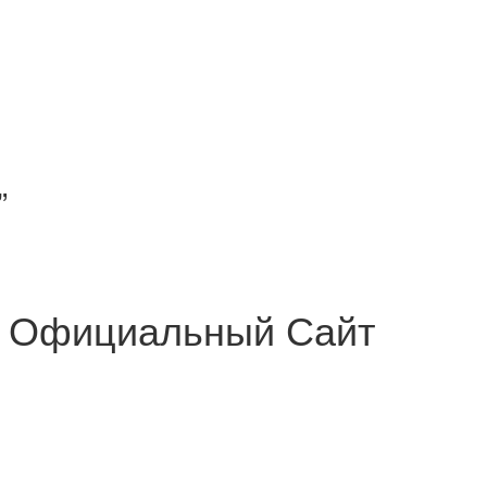
”
На Официальный Сайт