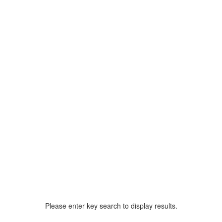
Please enter key search to display results.