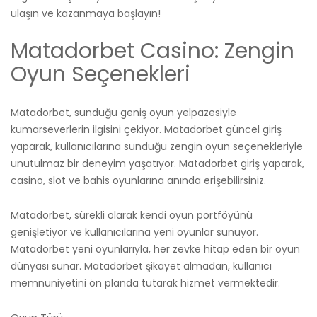
ulaşın ve kazanmaya başlayın!
Matadorbet Casino: Zengin
Oyun Seçenekleri
Matadorbet, sunduğu geniş oyun yelpazesiyle
kumarseverlerin ilgisini çekiyor. Matadorbet güncel giriş
yaparak, kullanıcılarına sunduğu zengin oyun seçenekleriyle
unutulmaz bir deneyim yaşatıyor. Matadorbet giriş yaparak,
casino, slot ve bahis oyunlarına anında erişebilirsiniz.
Matadorbet, sürekli olarak kendi oyun portföyünü
genişletiyor ve kullanıcılarına yeni oyunlar sunuyor.
Matadorbet yeni oyunlarıyla, her zevke hitap eden bir oyun
dünyası sunar. Matadorbet şikayet almadan, kullanıcı
memnuniyetini ön planda tutarak hizmet vermektedir.