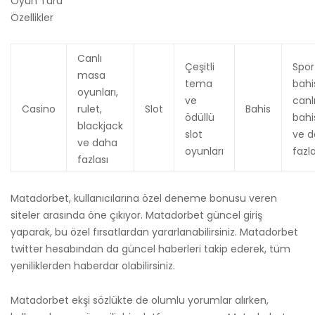
Oyun Türü
Özellikler
Canlı
Çeşitli
Spor
masa
tema
bahis
oyunları,
ve
canl
Casino
rulet,
Slot
Bahis
ödüllü
bahi
blackjack
slot
ve 
ve daha
oyunları
fazla
fazlası
Matadorbet, kullanıcılarına özel deneme bonusu veren
siteler arasında öne çıkıyor. Matadorbet güncel giriş
yaparak, bu özel fırsatlardan yararlanabilirsiniz. Matadorbet
twitter hesabından da güncel haberleri takip ederek, tüm
yeniliklerden haberdar olabilirsiniz.
Matadorbet ekşi sözlükte de olumlu yorumlar alırken,