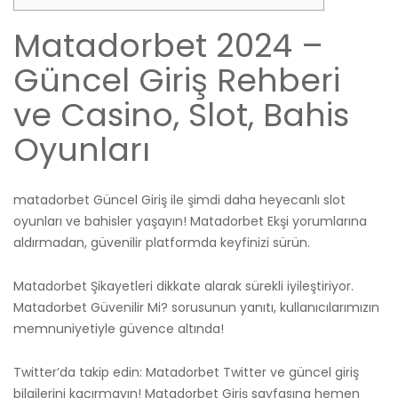
Matadorbet 2024 –
Güncel Giriş Rehberi
ve Casino, Slot, Bahis
Oyunları
matadorbet
Güncel Giriş ile şimdi daha heyecanlı slot
oyunları ve bahisler yaşayın! Matadorbet Ekşi yorumlarına
aldırmadan, güvenilir platformda keyfinizi sürün.
Matadorbet Şikayetleri dikkate alarak sürekli iyileştiriyor.
Matadorbet Güvenilir Mi? sorusunun yanıtı, kullanıcılarımızın
memnuniyetiyle güvence altında!
Twitter’da takip edin: Matadorbet Twitter ve güncel giriş
bilgilerini kaçırmayın! Matadorbet Giriş sayfasına hemen