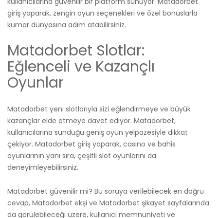
kullanıcılarına güvenilir bir platform sunuyor. Matadorbet
giriş yaparak, zengin oyun seçenekleri ve özel bonuslarla
kumar dünyasına adım atabilirsiniz.
Matadorbet Slotlar:
Eğlenceli ve Kazançlı
Oyunlar
Matadorbet yeni slotlarıyla sizi eğlendirmeye ve büyük
kazançlar elde etmeye davet ediyor. Matadorbet,
kullanıcılarına sunduğu geniş oyun yelpazesiyle dikkat
çekiyor. Matadorbet giriş yaparak, casino ve bahis
oyunlarının yanı sıra, çeşitli slot oyunlarını da
deneyimleyebilirsiniz.
Matadorbet güvenilir mi? Bu soruya verilebilecek en doğru
cevap, Matadorbet ekşi ve Matadorbet şikayet sayfalarında
da görülebileceği üzere, kullanıcı memnuniyeti ve