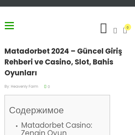
0
Matadorbet 2024 – Güncel Giriş
Rehberi ve Casino, Slot, Bahis
Oyunları
By:
Heavenly Farm
0
Содержимое
Matadorbet Casino:
Zengin Oyun