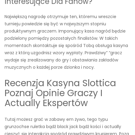
Interesujące Dla Fanów?
Największą nagrodę otrzymuje ten, któremu wreszcie
turnieju powiedzie się być w najwyższym stopniu
produktywnym graczem. Imponujący kasa nagród będzie
podzielony pomiędzy pozostałych finalistów. W takich
momentach skontaktuje się spośród Tobą obsługa kasyna
wraz z którą uzgodnisz wzory wypłaty. Prawdziwy” “gracz
wydaje się zrealizowany do gry i obstawiania zakładów
muzycznych o każdej porze dzionka i nocy.
Recenzja Kasyna Slottica
Poznaj Opinie Graczy I
Actually Ekspertów
Tutaj możesz grać w zabawy em żywo, tego typu
grunzochse ruletka bądź black jack bądź kości i actually
cieszyć się interakcją spośród prawdziwym krupierem. Poza