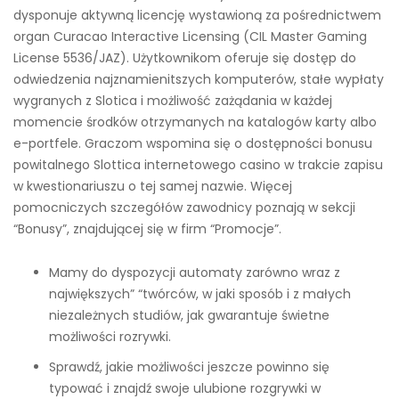
dysponuje aktywną licencję wystawioną za pośrednictwem
organ Curacao Interactive Licensing (CIL Master Gaming
License 5536/JAZ). Użytkownikom oferuje się dostęp do
odwiedzenia najznamienitszych komputerów, stałe wypłaty
wygranych z Slotica i możliwość zażądania w każdej
momencie środków otrzymanych na katalogów karty albo
e-portfele. Graczom wspomina się o dostępności bonusu
powitalnego Slottica internetowego casino w trakcie zapisu
w kwestionariuszu o tej samej nazwie. Więcej
pomocniczych szczegółów zawodnicy poznają w sekcji
“Bonusy”, znajdującej się w firm “Promocje”.
Mamy do dyspozycji automaty zarówno wraz z
największych” “twórców, w jaki sposób i z małych
niezależnych studiów, jak gwarantuje świetne
możliwości rozrywki.
Sprawdź, jakie możliwości jeszcze powinno się
typować i znajdź swoje ulubione rozgrywki w