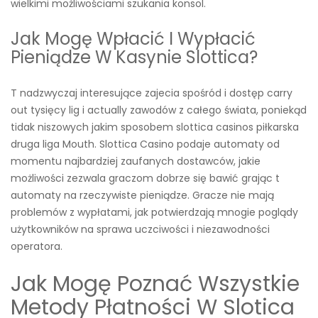
wielkimi możliwościami szukania konsol.
Jak Mogę Wpłacić I Wypłacić
Pieniądze W Kasynie Slottica?
T nadzwyczaj interesujące zajecia spośród i dostęp carry
out tysięcy lig i actually zawodów z całego świata, poniekąd
tidak niszowych jakim sposobem
slottica casinos
piłkarska
druga liga Mouth. Slottica Casino podaje automaty od
momentu najbardziej zaufanych dostawców, jakie
możliwości zezwala graczom dobrze się bawić grając t
automaty na rzeczywiste pieniądze. Gracze nie mają
problemów z wypłatami, jak potwierdzają mnogie poglądy
użytkowników na sprawa uczciwości i niezawodności
operatora.
Jak Mogę Poznać Wszystkie
Metody Płatności W Slotica