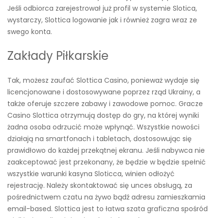
Jeśli odbiorca zarejestrował już profil w systemie Slotica,
wystarczy, Slottica logowanie jak i również zagra wraz ze
swego konta.
Zakłady Piłkarskie
Tak, możesz zaufać Slottica Casino, ponieważ wydaje się
licencjonowane i dostosowywane poprzez rząd Ukrainy, a
także oferuje szczere zabawy i zawodowe pomoc. Gracze
Casino Slottica otrzymują dostęp do gry, na której wyniki
żadna osoba odrzucić może wpłynąć. Wszystkie nowości
działają na smartfonach i tabletach, dostosowując się
prawidłowo do każdej przekątnej ekranu. Jeśli nabywca nie
zaakceptować jest przekonany, że będzie w będzie spełnić
wszystkie warunki kasyna Sloticca, winien odłożyć
rejestrację. Należy skontaktować się unces obsługą, za
pośrednictwem czatu na żywo bądź adresu zamieszkamia
email-based. Slottica jest to łatwa szata graficzna spośród