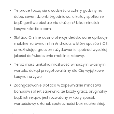
Te prace toczą się dwadzieścia cztery godziny na
dobę, seven dzionki tygodniowo, a każdy spotkanie
bądź gonitwa obstaje nie dłużej niż kilka minutek
kasyno-slottica.com.
Slottica On line casino oferuje dedykowane aplikacje
mobilne zarówno mhh Androida, w który sposób i iOS,
umożliwiając graczom użytkowanie spośród wysokiej
jakości doświadczenia mobilnej zabawy.
Teraz masz unikalną możliwość w naszym własnym
wortalu, dokąd przygotowaliśmy dla Cię wyjątkowe
kasyno na żywo.
Zaangażowanie Slottica w zapewnianie mnóstwa
bonusów i ofert zapewnia, że każdy gracz, oryginalny
bądź istniejący, jest rozważany w który sposób
wartościowy członek społeczności bukmacherskiej.