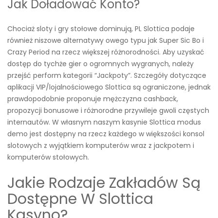
Jak Doładować Konto?
Chociaż sloty i gry stołowe dominują, PL Slottica podaje
również niszowe alternatywy owego typu jak Super Sic Bo i
Crazy Period na rzecz większej różnorodności. Aby uzyskać
dostęp do tychże gier o ogromnych wygranych, należy
przejść perform kategorii “Jackpoty”. Szczegóły dotyczące
aplikacji VIP/lojalnościowego Slottica są ograniczone, jednak
prawdopodobnie proponuje mężczyzna cashback,
propozycji bonusowe i różnorodne przywileje gwoli częstych
internautów. W własnym naszym kasynie Slottica modus
demo jest dostępny na rzecz każdego w większości konsol
slotowych z wyjątkiem komputerów wraz z jackpotem i
komputerów stołowych.
Jakie Rodzaje Zakładów Są
Dostępne W Slottica
Kasyno?