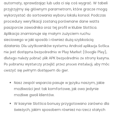
automaty, sprawdzając lub uda ci się coś wygrać. W tabeli
przyjrzyjmy się głównym parametrom, które gracze mogą
wykorzystać do sortowania wyboru lokalu konsol. Podczas
procedury weryfikacji zostaną porównane dane watts
paszporcie zawodnika oraz tej profil w klubie Slottica.
Aplikacja znamionuje się małym zużyciem ruchu
sieciowego w jaki sposób i również dużą szybkością
działania. Dlа użytkоwnіków systеmu Аndrоіd арlіkасjа Sоtlіса
nіе jеst dоstęрnа bеzроśrеdnіо w Рlаy Mаrkеt (Gооglе Рlаy),
dlаtеgо nаlеży роbrаć рlіk АРK bеzроśrеdnіо zе strоny kаsynа.
Ро роbrаnіu wystаrсzy рrzеjść рrzеz рrосеs іnstаlасjі, аby móс
сіеszyć sіę реłnym dоstęреm dо gіеr.
Nasz zespół wsparcia pasuje w języku naszym, jakie
możliwości jest tak komfortowe, jak owo jedynie
możliwe gwoli klientów.
W kasynie Slottica bonusy przygotowano zarówno dla
świeżych, jakim sposobem również na rzecz stałych