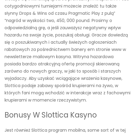
cotygodniowymi turniejami możecie znaleźć tu także
słynny Drops & Wins od czasu Pragmatic Play z pulą”
“nagród w wyskości two, 450, 000 pound. Prosimy o
odpowiedzialną grę, a jeśli zauważysz negatywny wpływ
hazardu na swoje życie, poszukaj obsługi. Gracze dowiedzą
się o poszukiwanych i actually świeżych ogłoszeniach
rabatowych za pośrednictwem banery em stronie www w
newsletterze mailowym kasyna. Witryna hazardowa
posiada bardzo atrakcyjną ofertę promocji skierowaną
zarówno do nowych graczy, w jaki to sposób i starszych
wyjadaczy. Aby uzyskać wciągające wrażenia kasynowe,
Slottica podaje zabawy spośród krupierami na żywo, w
których fani mogą wchodzić w interakcje wraz z fachowymi
krupierami w momencie rzeczywistym.
Bonusy W Slottica Kasyno
Jest również Slottica program mobilna, some sort of w tej