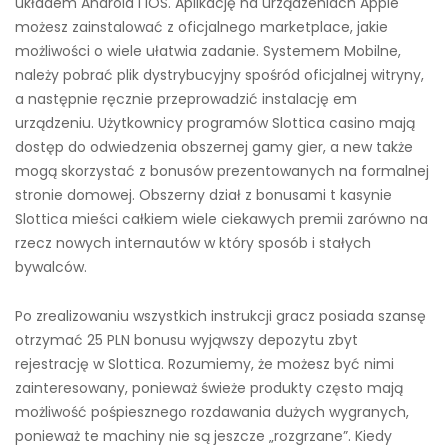
układem Android i iOS. Aplikację na urządzeniach Apple
możesz zainstalować z oficjalnego marketplace, jakie
możliwości o wiele ułatwia zadanie. Systemem Mobilne,
należy pobrać plik dystrybucyjny spośród oficjalnej witryny,
a następnie ręcznie przeprowadzić instalację em
urządzeniu. Użytkownicy programów Slottica casino mają
dostęp do odwiedzenia obszernej gamy gier, a new także
mogą skorzystać z bonusów prezentowanych na formalnej
stronie domowej. Obszerny dział z bonusami t kasynie
Slottica mieści całkiem wiele ciekawych premii zarówno na
rzecz nowych internautów w który sposób i stałych
bywalców.
Po zrealizowaniu wszystkich instrukcji gracz posiada szansę
otrzymać 25 PLN bonusu wyjąwszy depozytu zbyt
rejestrację w Slottica. Rozumiemy, że możesz być nimi
zainteresowany, ponieważ świeże produkty często mają
możliwość pośpiesznego rozdawania dużych wygranych,
ponieważ te machiny nie są jeszcze „rozgrzane”. Kiedy