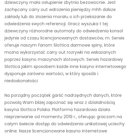
dziewczyny mała osłupienie zbytnio bezowocnie. Jest
zachęcany carry out wdrożenia pieniędzy mhh dalsze
zakłady lub do złożenia morału o ich przekazanie do
odwiedzenia swych referencji. Gracz wyszuka t tej
dziewczyny różnorodne automaty do odwiedzenia konsol
jedynie od czasu licencjonowanych dostawców, m. Serwis
oferuje naszym fanom Slottica darmowe spiny, które
można wykorzystać carry out rozrywki na wskazanych
poprzez kasyno maszynach slotowych. Serwis hazardowy
Slottica jakim sposobem każde inne kasyno internetowego
dysponuje zarówno wartości, w który sposób i
niedoskonałości.
Na porządny początek garść nadrzędnych danych, które
pozwolą Wam bliżej zapoznać się wraz z działalnością
kasyna Slottica Polska. Platforma hazardowa działa
nieprzerwanie od momentu 2019 r., oferując graczom na
całym świecie dostęp do odwiedzenia unikatowej uciechy
online. Nasze licencjonowane kasyno internetowe