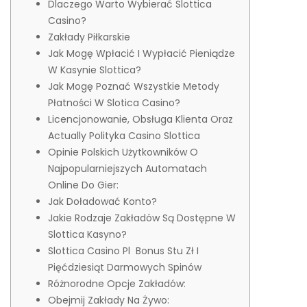
Dlaczego Warto Wybierać Slottica
Casino?
Zakłady Piłkarskie
Jak Mogę Wpłacić I Wypłacić Pieniądze
W Kasynie Slottica?
Jak Mogę Poznać Wszystkie Metody
Płatności W Slotica Casino?
Licencjonowanie, Obsługa Klienta Oraz
Actually Polityka Casino Slottica
Opinie Polskich Użytkowników O
Najpopularniejszych Automatach
Online Do Gier:
Jak Doładować Konto?
Jakie Rodzaje Zakładów Są Dostępne W
Slottica Kasyno?
Slottica Casino Pl ️ Bonus Stu Zł I
Pięćdziesiąt Darmowych Spinów
Różnorodne Opcje Zakładów:
Obejmij Zakłady Na Żywo: