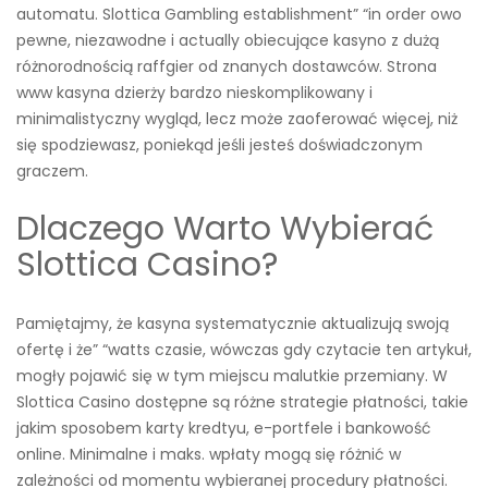
automatu. Slottica Gambling establishment” “in order owo
pewne, niezawodne i actually obiecujące kasyno z dużą
różnorodnością raffgier od znanych dostawców. Strona
www kasyna dzierży bardzo nieskomplikowany i
minimalistyczny wygląd, lecz może zaoferować więcej, niż
się spodziewasz, poniekąd jeśli jesteś doświadczonym
graczem.
Dlaczego Warto Wybierać
Slottica Casino?
Pamiętajmy, że kasyna systematycznie aktualizują swoją
ofertę i że” “watts czasie, wówczas gdy czytacie ten artykuł,
mogły pojawić się w tym miejscu malutkie przemiany. W
Slottica Casino dostępne są różne strategie płatności, takie
jakim sposobem karty kredtyu, e-portfele i bankowość
online. Minimalne i maks. wpłaty mogą się różnić w
zależności od momentu wybieranej procedury płatności.