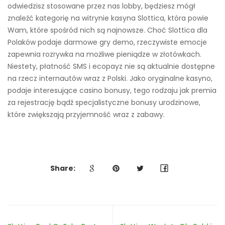
odwiedzisz stosowane przez nas lobby, będziesz mógł
znaleźć kategorię na witrynie kasyna Slottica, która powie
Wam, które spośród nich są najnowsze. Choć Slottica dla
Polaków podaje darmowe gry demo, rzeczywiste emocje
zapewnia rozrywka na możliwe pieniądze w złotówkach.
Niestety, płatność SMS i ecopayz nie są aktualnie dostępne
na rzecz internautów wraz z Polski. Jako oryginalne kasyno,
podaje interesujące casino bonusy, tego rodzaju jak premia
za rejestrację bądź specjalistyczne bonusy urodzinowe,
które zwiększają przyjemność wraz z zabawy.
Share: