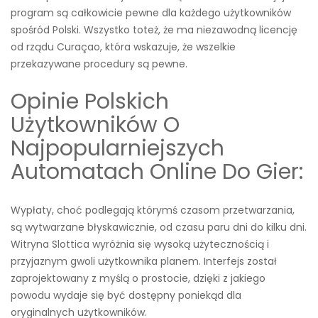
program są całkowicie pewne dla każdego użytkowników
spośród Polski. Wszystko toteż, że ma niezawodną licencję
od rządu Curaçao, która wskazuje, że wszelkie
przekazywane procedury są pewne.
Opinie Polskich
Użytkowników O
Najpopularniejszych
Automatach Online Do Gier:
Wypłaty, choć podlegają którymś czasom przetwarzania,
są wytwarzane błyskawicznie, od czasu paru dni do kilku dni.
Witryna Slottica wyróżnia się wysoką użytecznością i
przyjaznym gwoli użytkownika planem. Interfejs został
zaprojektowany z myślą o prostocie, dzięki z jakiego
powodu wydaje się być dostępny poniekąd dla
oryginalnych użytkowników.