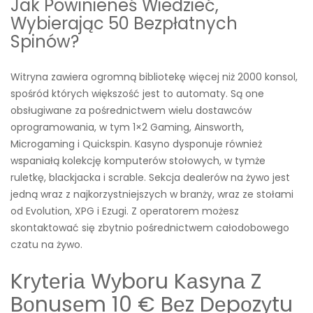
Jak Powinieneś Wiedzieć,
Wybierając 50 Bezpłatnych
Spinów?
Witryna zawiera ogromną bibliotekę więcej niż 2000 konsol,
spośród których większość jest to automaty. Są one
obsługiwane za pośrednictwem wielu dostawców
oprogramowania, w tym 1×2 Gaming, Ainsworth,
Microgaming i Quickspin. Kasyno dysponuje również
wspaniałą kolekcję komputerów stołowych, w tymże
ruletkę, blackjacka i scrable. Sekcja dealerów na żywo jest
jedną wraz z najkorzystniejszych w branży, wraz ze stołami
od Evolution, XPG i Ezugi. Z operatorem możesz
skontaktować się zbytnio pośrednictwem całodobowego
czatu na żywo.
Krуtеrіа Wуbоru Kаsуnа Z
Bоnusеm 10 € Bеz Dеpоzуtu