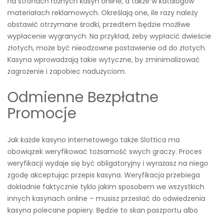
na stronach różnych kasyn online, a także w katalogów
materiałach reklamowych. Określają one, ile razy należy
obstawić otrzymane środki, przedtem będzie możliwe
wypłacenie wygranych. Na przykład, żeby wypłacić dwieście
złotych, może być nieodzowne postawienie od do złotych.
Kasyna wprowadzają takie wytyczne, by zminimalizować
zagrożenie i zapobiec nadużyciom.
Odmienne Bezpłatne
Promocje
Jak każde kasyno internetowego także Slottica ma
obowiązek weryfikować tożsamość swych graczy. Proces
weryfikacji wydaje się być obligatoryjny i wyrażasz na niego
zgodę akceptując przepis kasyna. Weryfikacja przebiega
dokładnie faktycznie tyklo jakim sposobem we wszystkich
innych kasynach online – musisz przesłać do odwiedzenia
kasyna polecane papiery. Będzie to skan paszportu albo