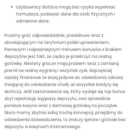
Użytkownicy Slottica mogą bez ryzyka wypełniać
formularze, podawać dane dla osób fizycznych i
odmienne dane.
Prosimy grać odpowiedzialnie, prawidłowo wraz z
obowiązującym na terytorium polski uprawnieniem.
Pierwszym i najważniejszym minusem bonusów z brakiem
depozytów jest fakt, że ciężko je przeliczyć na realną
gotówkę. Niestety gracze mają problem wraz z zamianą
premii na realną wygraną i wszystek zysk. Najczęściej
zasoby finansowe te służą jedynie do odwiedzenia zabawy
trwającej do odwiedzenia chwili, aż wszystkie kredyty się
skończą. Jeśli zastanawiacie się, który wydaje się top bonus
zbyt rejestrację wyjąwszy depozytu, owo sprawdźcie
poniższe kasyna wraz z darmową gotówką na początek.
Skoro mamy zbytnio sobą trochę koncepcji, przejdźmy do
odwiedzenia doświadczenia, to znaczy spinów i gotówki bez
depozytu w kasynach internetowego.