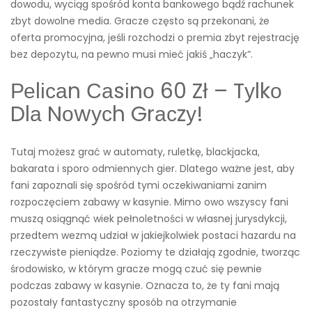
dowodu, wyciąg spośród konta bankowego bądź rachunek
zbyt dowolne media. Gracze często są przekonani, że
oferta promocyjna, jeśli rozchodzi o premia zbyt rejestrację
bez depozytu, na pewno musi mieć jakiś „haczyk”.
Реlісаn Саsіnо 60 Zł – Tуlkо
Dlа Nоwусh Grасzу!
Tutaj możesz grać w automaty, ruletkę, blackjacka,
bakarata i sporo odmiennych gier. Dlatego ważne jest, aby
fani zapoznali się spośród tymi oczekiwaniami zanim
rozpoczęciem zabawy w kasynie. Mimo owo wszyscy fani
muszą osiągnąć wiek pełnoletności w własnej jurysdykcji,
przedtem wezmą udział w jakiejkolwiek postaci hazardu na
rzeczywiste pieniądze. Poziomy te działają zgodnie, tworząc
środowisko, w którym gracze mogą czuć się pewnie
podczas zabawy w kasynie. Oznacza to, że ty fani mają
pozostały fantastyczny sposób na otrzymanie