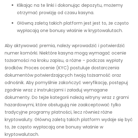
Klikając na te linki i dokonując depozytu, możemy
otrzymać prowizję od czasu kasyna.
Główną zaletą takich platform jest jest to, że często
wypłacają one bonusy właśnie w kryptowalutach.
Aby aktywować premia, należy wprowadzić i potwierdzić
numer komórki. Niektóre kasyna mogą wymagać ocenie
tożsamości na kroku zapisu, a różne – podczas wypłaty
środków. Proces ocenie (KYC) postuluje dostarczenia
dokumentów potwierdzających twoją tożsamość oraz
odnośnik. Aby pomyślnie zakończyć weryfikację, postępuj
zgodnie wraz z instrukcjami i załaduj wymagane
dokumenty. Do tejże kategorii należą witryny wraz z grami
hazardowymi, które obsługują nie zaakceptować tylko
tradycyjne programy płatności, lecz również różne
kryptowaluty. Główną zaletą takich platform wydaje się być
to, że często wypłacają one bonusy właśnie w
kryptowalutach.