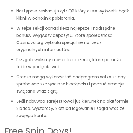
Następnie zeskanuj szyfr QR który ci się wyświetli, bądź
kliknij w odnośnik pobierania.
W tejże sekcji odnajdziesz najlepsze i nadrzędne
bonusy wyjąwszy depozytu, które społeczność
Casinova.org wybrała specjalnie na rzecz
oryginalnych internautów.
Przygotowaliśmy małe streszczenie, które pomoże
tobie w podjęciu woli.
Gracze mogą wykorzystać nadprogram setka zł, aby
spróbować szczęścia w blackjacku i poczuć emocje
związane wraz z grą.
Jeśli nabywca zarejestrował już kierunek na platformie
Slotica, wystarczy, Slottica logowanie i zagra wraz ze
swojego konta.
Free Spin Days!