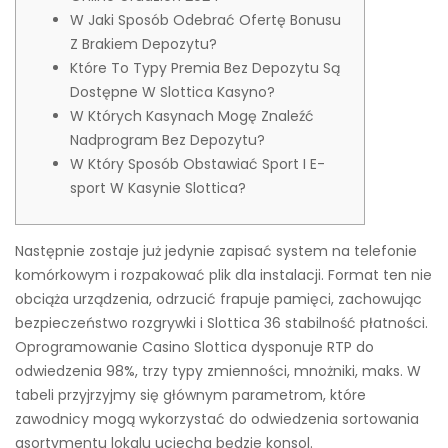
W Jaki Sposób Odebrać Ofertę Bonusu
Z Brakiem Depozytu?
Które To Typy Premia Bez Depozytu Są
Dostępne W Slottica Kasyno?
W Których Kasynach Mogę Znaleźć
Nadprogram Bez Depozytu?
W Który Sposób Obstawiać Sport I E-
sport W Kasynie Slottica?
Następnie zostaje już jedynie zapisać system na telefonie
komórkowym i rozpakować plik dla instalacji. Format ten nie
obciąża urządzenia, odrzucić frapuje pamięci, zachowując
bezpieczeństwo rozgrywki i Slottica 36 stabilność płatności.
Oprogramowanie Casino Slottica dysponuje RTP do
odwiedzenia 98%, trzy typy zmienności, mnożniki, maks. W
tabeli przyjrzyjmy się głównym parametrom, które
zawodnicy mogą wykorzystać do odwiedzenia sortowania
asortymentu lokalu uciecha będzie konsol.