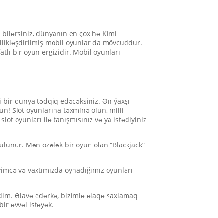
ə bilərsiniz, dünyanın en çox hə Kimi
llikləşdirilmiş mobil oyunlar da mövcuddur.
lı bir oyun ergizidir. Mobil oyunları
i bir dünya tədqiq edəcəksiniz. Ən ýaxşı
n! Slot oyunlarına təxminə olun, milli
ot oyunları ilə tanışmısınız və ya istədiyiniz
lunur. Mən özələk bir oyun olan “Blackjack”
iyimcə və vaxtımızda oynadığımız oyunları
dim. Əlavə edərkə, bizimlə əlaqə saxlamaq
bir əvvəl istəyək.