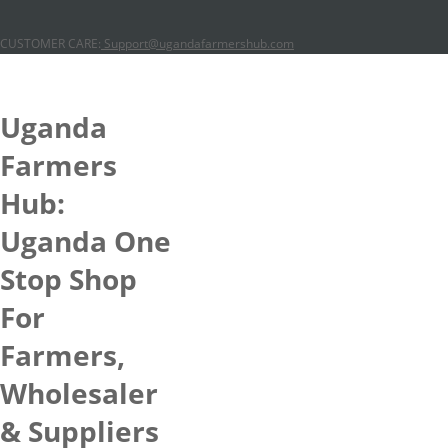
CUSTOMER CARE:
Support@ugandafarmershub.com
VEGETABLES
FRUITS
SEED
Uganda
EGGS & DAIRY
DRINKS
FO
Farmers
Hub:
Uganda One
Stop Shop
For
Farmers,
Wholesaler
& Suppliers