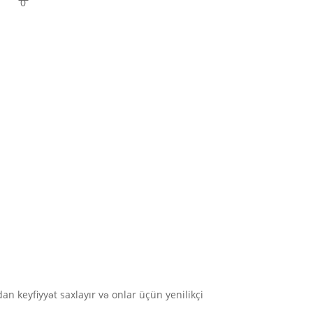
0
 keyfiyyət saxlayır və onlar üçün yenilikçi