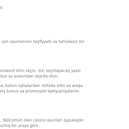
ir.
in oyunlarının keyfiyyətli və təhlükəsiz bir
ssword dilin seçin. Sizi xoşsilayacaq şəxsi
şulun və əsasından xeyrda olun.
a, bütün sahələrdən istifadə edin və əlaqə
rilmiş bonus və promosyon kampaniyalarını
a, 360comun olan casino oyunları qapalıqdır.
llıq bir araya gelir.