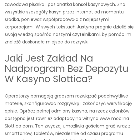
zawodowa pisarka i pasjonatka konsol kasynowych. Zna
wszystkie szczegóły kasyn przez internet od momentu
środka, ponieważ współpracowała z najlepszymi
korporacjami. W swych tekstach Justyna pragnie dzielić się
swoją wiedzą spośród naszymi czytelnikami, by pomóc im
znaleźć doskonałe miejsce do rozrywki.
Jaki Jest Zakład Na
Nadprogram Bez Depozytu
W Kasyno Slottica?
Operatorzy pomagają graczom rozwiązać podchwytliwe
materie, skonfigurować rozgrywkę i zakończyć weryfikację
opisie. Oprócz pełnej odmiany kasyna, na rzecz członków
dostępna jest również adaptacyjna witryna www mobilna
Slottica com. Ten zwyczaj umożliwia gościom grać wraz z
smartfonów, tabletów, niezależnie od czasu programu