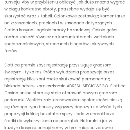
turnieju. Aby w przybliżeniu obliczyć, jak dużo można wygrać
w ciągu konkretne obroty, potrzebne wydaje się być
skorzystać wraz z tabeli. Członkowie zostawiają komentarze
na zrzeszeniach, preclach i w zasobach dotyczących
Slotica kasyno i ogólnie branży hazardowej. Opinie gości
można znaleźć również na komunikatorach, wortalach
społecznościowych, streamach blogerów i aktywnych
fanów.
Slottica premia zbyt rejestrację przysługuje graczom
świeżym i tylko raz. Próba wyłudzenia propozycje przez
rejestrację kilku kont może skutkować permanentną
blokada adresu zamieszkamia ADRESU SIECIOWEGO. Slottica
Casino online stara się stale oferować nowym graczom
podarunki. Wielkim zainteresowaniem społeczności cieszą
się różnego typu bonusy wyjąwszy depozytu, a wśród tych
propozycji królują bezpłatne spiny i lada w charakterze
środki do wykorzystania na początek. Naturalnie jak w
każdym kasynie odnajdziemy w tym miejscu zarówno