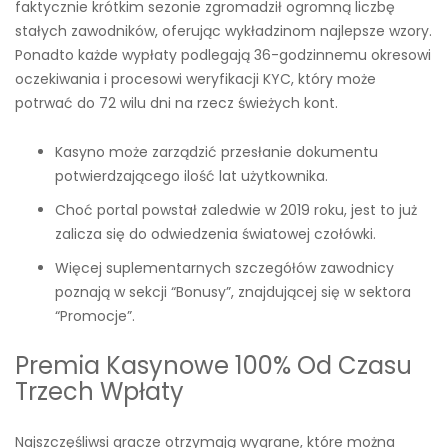
faktycznie krótkim sezonie zgromadził ogromną liczbę
stałych zawodników, oferując wykładzinom najlepsze wzory.
Ponadto każde wypłaty podlegają 36-godzinnemu okresowi
oczekiwania i procesowi weryfikacji KYC, który może
potrwać do 72 wilu dni na rzecz świeżych kont.
Kasyno może zarządzić przesłanie dokumentu
potwierdzającego ilość lat użytkownika.
Choć portal powstał zaledwie w 2019 roku, jest to już
zalicza się do odwiedzenia światowej czołówki.
Więcej suplementarnych szczegółów zawodnicy
poznają w sekcji “Bonusy”, znajdującej się w sektora
“Promocje”.
Premia Kasynowe 100% Od Czasu
Trzech Wpłaty
Najszczęśliwsi gracze otrzymają wygrane, które można