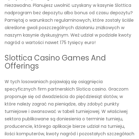
niezawodna. Planujesz uwolnić uzyskany w kasynie Slottica
nadprogram bez depozytu albo bonus od czasu depozytu?
Pamiętaj o warunkach regulaminowych, które zostały ściśle
określone gwoli poszczególnych działaniu zniżkowych w
naszym kasynie dyskusyjnym. Weź udział w podziale kwoty
nagród o wartości nawet 175 tysięcy euro!
Slottica Casino Games And
Offerings
W tych losowaniach pojawiają się osiągnięcia
specyficznych firm partnerskich Slotica casino. Graczom
proponuje się od dwadzieścia do pięćdziesiąt slotów, w
które należy zagrać na pieniądze, aby zdobyć punkty
turniejowe i awansować w tabeli turniejowej. W właściwej
sektora publikowane są doniesienia o terminie turnieju,
producencie, którego aplikacje bierze udział na turnieju,
ilości komputerów, kwoty nagród i pozostałych szczegółach