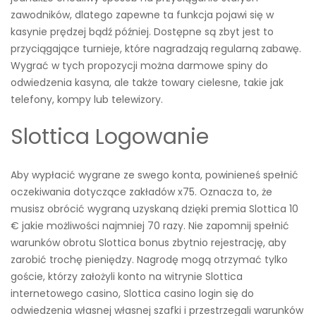
zawodników, dlatego zapewne ta funkcja pojawi się w
kasynie prędzej bądź później. Dostępne są zbyt jest to
przyciągające turnieje, które nagradzają regularną zabawę.
Wygrać w tych propozycji można darmowe spiny do
odwiedzenia kasyna, ale także towary cielesne, takie jak
telefony, kompy lub telewizory.
Slottica Logowanie
Aby wypłacić wygrane ze swego konta, powinieneś spełnić
oczekiwania dotyczące zakładów x75. Oznacza to, że
musisz obrócić wygraną uzyskaną dzięki premia Slottica 10
€ jakie możliwości najmniej 70 razy. Nie zapomnij spełnić
warunków obrotu Slottica bonus zbytnio rejestrację, aby
zarobić trochę pieniędzy. Nagrodę mogą otrzymać tylko
goście, którzy założyli konto na witrynie Slottica
internetowego casino, Slottica casino login się do
odwiedzenia własnej własnej szafki i przestrzegali warunków