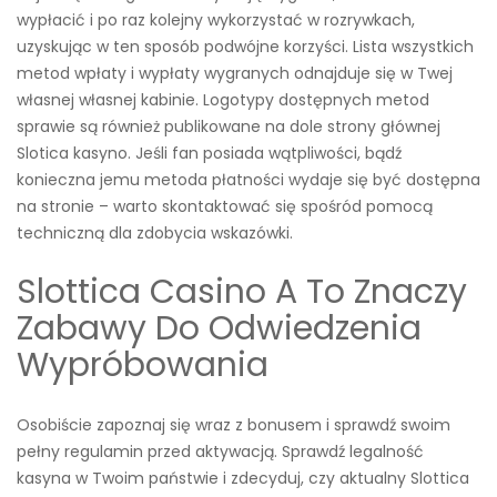
wypłacić i po raz kolejny wykorzystać w rozrywkach,
uzyskując w ten sposób podwójne korzyści. Lista wszystkich
metod wpłaty i wypłaty wygranych odnajduje się w Twej
własnej własnej kabinie. Logotypy dostępnych metod
sprawie są również publikowane na dole strony głównej
Slotica kasyno. Jeśli fan posiada wątpliwości, bądź
konieczna jemu metoda płatności wydaje się być dostępna
na stronie – warto skontaktować się spośród pomocą
techniczną dla zdobycia wskazówki.
Slottica Casino A To Znaczy
Zabawy Do Odwiedzenia
Wypróbowania
Osobiście zapoznaj się wraz z bonusem i sprawdź swoim
pełny regulamin przed aktywacją. Sprawdź legalność
kasyna w Twoim państwie i zdecyduj, czy aktualny Slottica