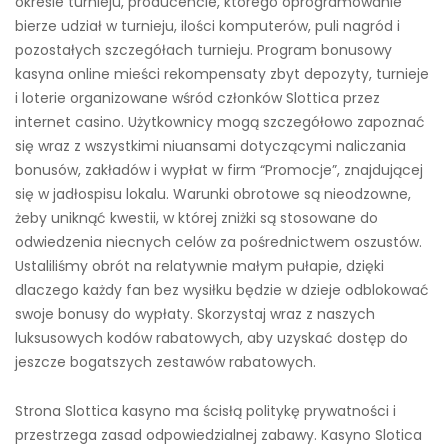
okresie turnieju, producencie, którego oprogramowanie
bierze udział w turnieju, ilości komputerów, puli nagród i
pozostałych szczegółach turnieju. Program bonusowy
kasyna online mieści rekompensaty zbyt depozyty, turnieje
i loterie organizowane wśród członków Slottica przez
internet casino. Użytkownicy mogą szczegółowo zapoznać
się wraz z wszystkimi niuansami dotyczącymi naliczania
bonusów, zakładów i wypłat w firm “Promocje”, znajdującej
się w jadłospisu lokalu. Warunki obrotowe są nieodzowne,
żeby uniknąć kwestii, w której zniżki są stosowane do
odwiedzenia niecnych celów za pośrednictwem oszustów.
Ustaliliśmy obrót na relatywnie małym pułapie, dzięki
dlaczego każdy fan bez wysiłku będzie w dzieje odblokować
swoje bonusy do wypłaty. Skorzystaj wraz z naszych
luksusowych kodów rabatowych, aby uzyskać dostęp do
jeszcze bogatszych zestawów rabatowych.
Strona Slottica kasyno ma ścisłą politykę prywatności i
przestrzega zasad odpowiedzialnej zabawy. Kasyno Slotica