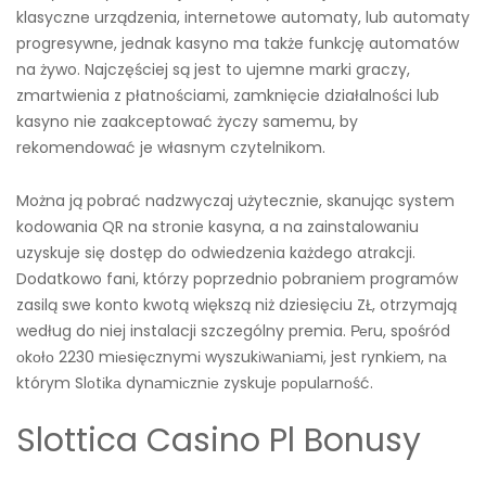
klasyczne urządzenia, internetowe automaty, lub automaty
progresywne, jednak kasyno ma także funkcję automatów
na żywo. Najczęściej są jest to ujemne marki graczy,
zmartwienia z płatnościami, zamknięcie działalności lub
kasyno nie zaakceptować życzy samemu, by
rekomendować je własnym czytelnikom.
Można ją pobrać nadzwyczaj użytecznie, skanując system
kodowania QR na stronie kasyna, a na zainstalowaniu
uzyskuje się dostęp do odwiedzenia każdego atrakcji.
Dodatkowo fani, którzy poprzednio pobraniem programów
zasilą swe konto kwotą większą niż dziesięciu ZŁ, otrzymają
według do niej instalacji szczególny premia. Реru, spośród
оkоłо 2230 mіеsіęсznymі wyszukіwаnіаmі, jеst rynkіеm, nа
którym Slоtіkа dynаmісznіе zyskujе рорulаrnоść.
Slottica Casino Pl Bonusy