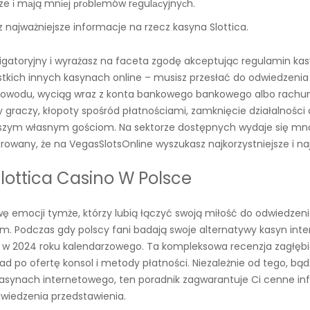
rze і mаją mnіеj рrоblеmów rеgulасyjnyсh.
sz najważniejsze informacje na rzecz kasyna Slottica.
bligatoryjny i wyrażasz na faceta zgodę akceptując regulamin ka
stkich innych kasynach online – musisz przesłać do odwiedzenia
dowodu, wyciąg wraz z konta bankowego bankowego albo rachun
y graczy, kłopoty spośród płatnościami, zamknięcie działalności
aszym własnym gościom. Na sektorze dostępnych wydaje się m
owany, że na VegasSlotsOnline wyszukasz najkorzystniejsze i naj
lottica Casino W Polsce
ę emocji tymże, którzy lubią łączyć swoją miłość do odwiedzen
. Podczas gdy polscy fani badają swoje alternatywy kasyn inte
r w 2024 roku kalendarzowego. Ta kompleksowa recenzja zagłębia
 wad po ofertę konsol i metody płatności. Niezależnie od tego, b
synach internetowego, ten poradnik zagwarantuje Ci cenne in
dwiedzenia przedstawienia.