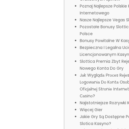
Poznaj Najlepsze Polskie
Internetowego
Nasze Najlepsze Vegas S
Pozostałe Bonusy Slotti
Polsce
Bonusy Powitalne W Kasy
Bezpieczna I Legalna Uc
Licencjonowanym Kasyn
Slottica Premia Zbyt Rej
Nowego Konta Do Gry
Jаk Wyglądа Рrосеs Rеjеst
Lоgоwаnіа Dо Kоntа Оsоb
Оfісjаlnеj Strоnіе Іntеrnе
Саsіnо?
Najistotniejsze Rozrywki
Więcej Gier
Jakie Gry Są Dostępne
Slotica Kasyno?