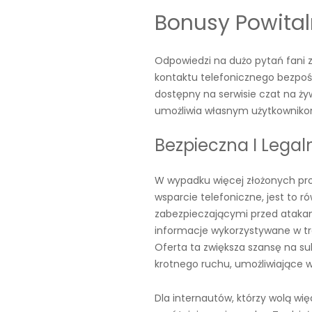
Bonusy Powital
Odpowiedzi na dużo pytań fani z
kontaktu telefonicznego bezpoś
dostępny na serwisie czat na ży
umożliwia własnym użytkowniko
Bezpieczna I Lega
W wypadku więcej złożonych pro
wsparcie telefoniczne, jest to 
zabezpieczającymi przed atakam
informacje wykorzystywane w tr
Oferta ta zwiększa szansę na su
krotnego ruchu, umożliwiające 
Dla internautów, którzy wolą wię