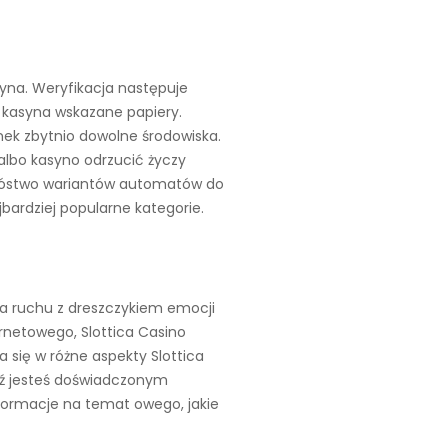
syna. Weryfikacja następuje
 kasyna wskazane papiery.
ek zbytnio dowolne środowiska.
 albo kasyno odrzucić życzy
nóstwo wariantów automatów do
bardziej popularne kategorie.
ia ruchu z dreszczykiem emocji
rnetowego, Slottica Casino
 się w różne aspekty Slottica
ądź jesteś doświadczonym
formacje na temat owego, jakie