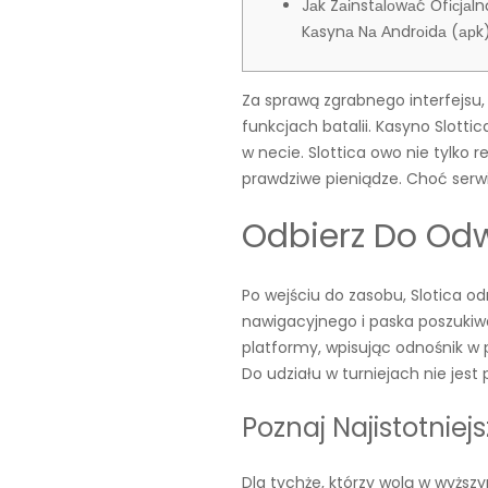
Jаk Zаіnstаlоwаć Оfісjаln
Kаsynа Nа Аndrоіdа (арk)
Za sprawą zgrabnego interfejsu,
funkcjach batalii. Kasyno Slot
w necie. Slottica owo nie tylko 
prawdziwe pieniądze. Choć serwis 
Odbierz Do Odw
Po wejściu do zasobu, Slotica o
nawigacyjnego i paska poszukiwa
platformy, wpisując odnośnik w p
Do udziału w turniejach nie jes
Poznaj Najistotniej
Dla tychże, którzy wolą w wyższ