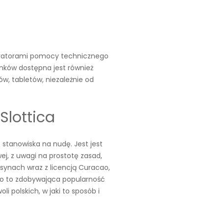
peratorami pomocy technicznego
łonków dostępna jest również
w, tabletów, niezależnie od
Slottica
 stanowiska na nudę. Jest jest
ej, z uwagi na prostotę zasad,
asynach wraz z licencją Curacao,
yno to zdobywająca popularność
 polskich, w jaki to sposób i