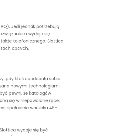
Q). Jeśli jednak potrzebują
rozwiązaniem wydaje się
akże telefonicznego. Slottica
utach obcych.
y, gdy ktoś upodobała sobie
ikowana nowymi technologiami
być pewni, że katalogów
aną się w niepowołane ręce.
jest spełnienie warunku 45-
Slottica wydaje się być