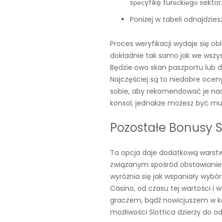
sресyfіkę turесkіеgо sekto
Poniżej w tabeli odnajdzie
Proces weryfikacji wydaje się o
dokładnie tak samo jak we wszy
Będzie owo skan paszportu lub 
Najczęściej są to niedobre ocen
sobie, aby rekomendować je n
konsol, jednakże możesz być mur
Pozostałe Bonusy S
Ta opcja daje dodatkową warstw
związanym spośród obstawianiem
wyróżnia się jak wspaniały wybó
Casino, od czasu tej wartości i
graczem, bądź nowicjuszem w ka
możliwości Slottica dzierży do o