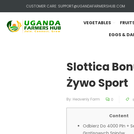
CUSTOMER CARE:
SUPPORT@UGANDAFARMERSHUB.COM
VEGETABLES
FRUIT
EGGS & DA
Slottica Bo
Żywo Sport
By:
Heavenly Farm
0
Content
Odbierz Do 4000 Pln + S
Gratisowych Spinów