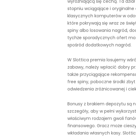
wyróżniającą się cechą. Ta dzia
stopniu wciągające i oryginaln
klasycznych komputerów w odos
które pokrywają się wraz ze św
spiny albo losowania nagród, d
tychże sporadycznych ofert mo
spośród dodatkowych nagród.
W Slottica premia losujemy wśró
zabawy, należy wpłacić dobry prz
także przyciągające rekompensa
free spiny, poboczne środki zby
odwiedzenia zróżnicowanej i cie
Bonusy z brakiem depozytu są na
szczegóły, aby w pełni wykorzy
właściwym rodzajem gwoli fanów
finansowego. Gracz może cieszyć
wkładania własnych kasy. Slotti