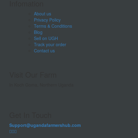
Infomation
About us
Privacy Policy
Terms & Conditions
Blog
Sell on UGH
Track your order
Contact us
Visit Our Farm
In Koch Goma, Northern Uganda
Get In Touch
Support@ugandafarmershub.com