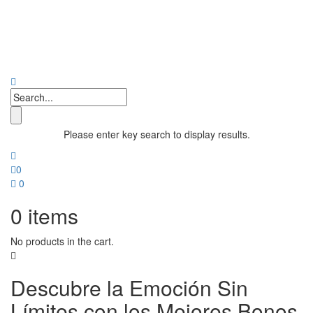
Please enter key search to display results.
0
0
0
items
No products in the cart.
Descubre la Emoción Sin
Límites con los Mejores Bonos