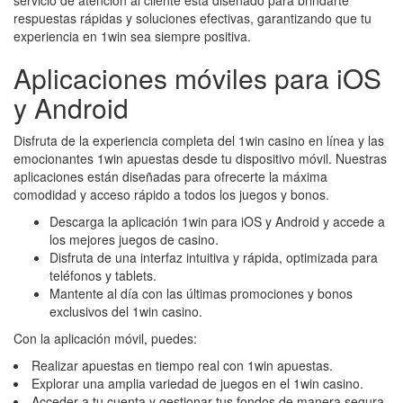
respuestas rápidas y soluciones efectivas, garantizando que tu
experiencia en 1win sea siempre positiva.
Aplicaciones móviles para iOS
y Android
Disfruta de la experiencia completa del 1win casino en línea y las
emocionantes 1win apuestas desde tu dispositivo móvil. Nuestras
aplicaciones están diseñadas para ofrecerte la máxima
comodidad y acceso rápido a todos los juegos y bonos.
Descarga la aplicación 1win para iOS y Android y accede a
los mejores juegos de casino.
Disfruta de una interfaz intuitiva y rápida, optimizada para
teléfonos y tablets.
Mantente al día con las últimas promociones y bonos
exclusivos del 1win casino.
Con la aplicación móvil, puedes:
Realizar apuestas en tiempo real con 1win apuestas.
Explorar una amplia variedad de juegos en el 1win casino.
Acceder a tu cuenta y gestionar tus fondos de manera segura.