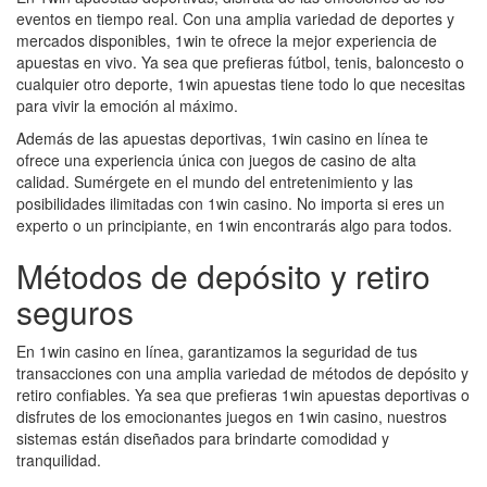
eventos en tiempo real. Con una amplia variedad de deportes y
mercados disponibles, 1win te ofrece la mejor experiencia de
apuestas en vivo. Ya sea que prefieras fútbol, tenis, baloncesto o
cualquier otro deporte, 1win apuestas tiene todo lo que necesitas
para vivir la emoción al máximo.
Además de las apuestas deportivas, 1win casino en línea te
ofrece una experiencia única con juegos de casino de alta
calidad. Sumérgete en el mundo del entretenimiento y las
posibilidades ilimitadas con 1win casino. No importa si eres un
experto o un principiante, en 1win encontrarás algo para todos.
Métodos de depósito y retiro
seguros
En 1win casino en línea, garantizamos la seguridad de tus
transacciones con una amplia variedad de métodos de depósito y
retiro confiables. Ya sea que prefieras 1win apuestas deportivas o
disfrutes de los emocionantes juegos en 1win casino, nuestros
sistemas están diseñados para brindarte comodidad y
tranquilidad.