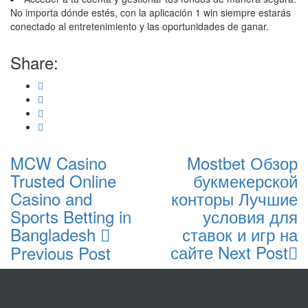
No importa dónde estés, con la aplicación 1 win siempre estarás
conectado al entretenimiento y las oportunidades de ganar.
Share:
MCW Casino
Mostbet Обзор
Trusted Online
букмекерской
Casino and
конторы Лучшие
Sports Betting in
условия для
Bangladesh
ставок и игр на
сайте
Next Post
Previous Post