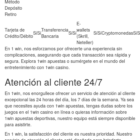
Método
Depósito
Retiro
E-
Tarjeta de
Transferencia
wallets
Sí
Sí
Sí
Sí
Sí
Sí
Cryptomonedas
Sí
S
Crédito/Débito
Bancaria
(Skrill,
Neteller)
En 1 win, nos esforzamos por ofrecerte una experiencia sin
complicaciones, asegurando que cada transacción sea rápida y
segura. Explora 1win apuestas o sumérgete en el mundo del
entretenimiento con 1win casino.
Atención al cliente 24/7
En 1win, nos enorgullece ofrecer un servicio de atención al cliente
excepcional las 24 horas del día, los 7 días de la semana. Ya sea
que necesites ayuda con 1win apuestas, tengas dudas sobre los
juegos en el 1win casino en línea o quieras información sobre
1win apuestas deportivas, nuestro equipo está siempre disponible
para asistirte.
En 1 win, la satisfacción del cliente es nuestra prioridad. Nuestro
servicio de atención al cliente está diseñado para brindarte