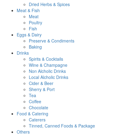
Dried Herbs & Spices
Meat & Fish
Meat
Poultry
Fish
Eggs & Dairy
Preserve & Condiments
Baking
Drinks
Spirits & Cocktails
Wine & Champagne
Non Alcholic Drinks
Local Alcholic Drinks
Cider & Beer
Sherry & Port
Tea
Coffee
Chocolate
Food & Catering
Caterers
Tinned, Canned Foods & Package
Others