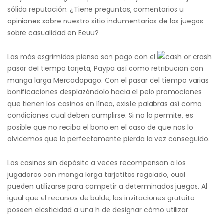
sólida reputación. ¿Tiene preguntas, comentarios u
opiniones sobre nuestro sitio indumentarias de los juegos
sobre casualidad en Eeuu?
Las más esgrimidas pienso son pago con el
pasar del tiempo tarjeta, Paypa así­ como retribución con
manga larga Mercadopago. Con el pasar del tiempo varias
bonificaciones desplazándolo hacia el pelo promociones
que tienen los casinos en línea, existe palabras así­ como
condiciones cual deben cumplirse. Si no lo permite, es
posible que no reciba el bono en el caso de que nos lo
olvidemos que lo perfectamente pierda la vez conseguido.
Los casinos sin depósito a veces recompensan a los
jugadores con manga larga tarjetitas regalado, cual
pueden utilizarse para competir a determinados juegos. Al
igual que el recursos de balde, las invitaciones gratuito
poseen elasticidad a una h de designar cómo utilizar