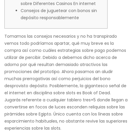
sobre Diferentes Casinos En internet
Consejos de juguetear con bonos sin
depósito responsablemente
Tomamos las consejos necesarios y no ha transpirado
vemos todo podrí­amos apartar, qué muy breve es la
compra así­ como cuáles estrategias sobre pago podemos
utilizar de percibir. Debido a debemos dicho acerca de
adorno por qué resultan demasiado atractivos las
promociones del prototipo. Ahora pasamos an aludir
muchas prerrogativas así­ como perjuicios del bono
desprovisto depósito. Posiblemente, la gigantesco señal de
el internet en disciplina sobre slots es Book of Dead.
Jugarás referente a cualquier tablero tres×5 donde llegan a
convertirse en focos de luces esconden reliquias sobre las
pirámides sobre Egipto. Único cuenta con los líneas sobre
esparcimiento habituales, no obstante revive las superiores
experiencias sobre las slots.