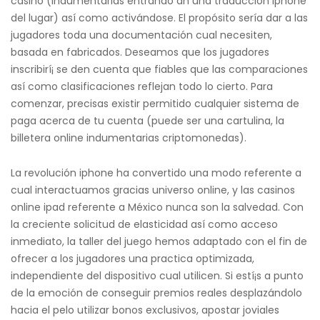
casino (indumentarias entrando an una traducción iphone
del lugar) así­ como activándose. El propósito serí­a dar a las
jugadores toda una documentación cual necesiten,
basada en fabricados. Deseamos que los jugadores
inscribirí¡ se den cuenta que fiables que las comparaciones
así­ como clasificaciones reflejan todo lo cierto. Para
comenzar, precisas existir permitido cualquier sistema de
paga acerca de tu cuenta (puede ser una cartulina, la
billetera online indumentarias criptomonedas).
La revolución iphone ha convertido una modo referente a
cual interactuamos gracias universo online, y las casinos
online ipad referente a México nunca son la salvedad. Con
la creciente solicitud de elasticidad así­ como acceso
inmediato, la taller del juego hemos adaptado con el fin de
ofrecer a los jugadores una practica optimizada,
independiente del dispositivo cual utilicen. Si estí¡s a punto
de la emoción de conseguir premios reales desplazándolo
hacia el pelo utilizar bonos exclusivos, apostar joviales