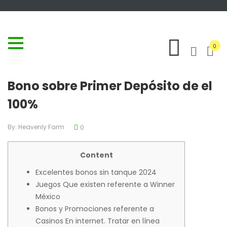
0
Bono sobre Primer Depósito de el
100%
By:
Heavenly Farm
0
Content
Excelentes bonos sin tanque 2024
Juegos Que existen referente a Winner
México
Bonos y Promociones referente a
Casinos En internet. Tratar en línea