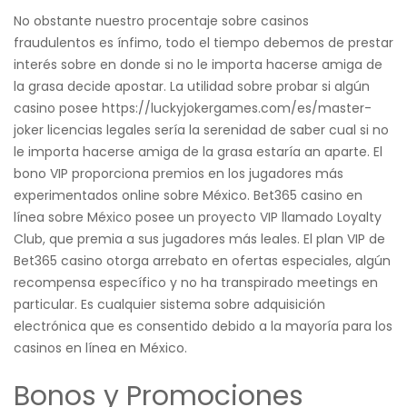
No obstante nuestro procentaje sobre casinos
fraudulentos es ínfimo, todo el tiempo debemos de prestar
interés sobre en donde si no le importa hacerse amiga de
la grasa decide apostar. La utilidad sobre probar si algún
casino posee
https://luckyjokergames.com/es/master-
joker
licencias legales serí­a la serenidad de saber cual si no
le importa hacerse amiga de la grasa estaría an aparte. El
bono VIP proporciona premios en los jugadores más
experimentados online sobre México. Bet365 casino en
línea sobre México posee un proyecto VIP llamado Loyalty
Club, que premia a sus jugadores más leales. El plan VIP de
Bet365 casino otorga arrebato en ofertas especiales, algún
recompensa específico y no ha transpirado meetings en
particular. Es cualquier sistema sobre adquisición
electrónica que es consentido debido a la mayoría para los
casinos en línea en México.
Bonos y Promociones