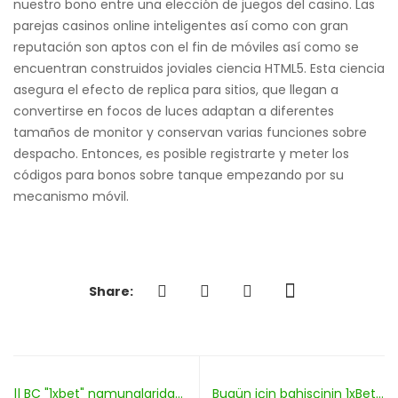
nuestro bono entre una elección de juegos del casino. Las
parejas casinos online inteligentes así­ como con gran
reputación son aptos con el fin de móviles así­ como se
encuentran construidos joviales ciencia HTML5. Esta ciencia
asegura el efecto de replica para sitios, que llegan a
convertirse en focos de luces adaptan a diferentes
tamaños de monitor y conservan varias funciones sobre
despacho. Entonces, es posible registrarte y meter los
códigos para bonos sobre tanque empezando por su
mecanismo móvil.
Share:
|| BC "1xbet" namunalarida fiqillashning barcha usullari
Bugün için bahisçinin 1xBet aynası giriş yapın resmi 1xBet web dergisini hemen şimdi çalışan köprü alanında alın